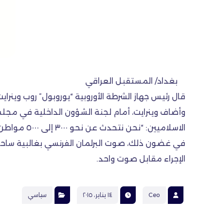
بغداد/ المستقبل العراقي
قال رئيس جهاز الشرطة الأوروبية “يوروبول” روب وينرايت، امس، إن نحو ٥٠٠٠ من مواطني الاتحاد الأوروبي انضمو
وأضاف وينرايت، أمام لجنة الشؤون الداخلية في مجلس 
الاسلاميين: “نحن نتحدث عن نحو ٣٠٠٠ إلى ٥٠٠٠ مواطن من الاتحاد الأوروبي”.
الإجراء مقابل صوت واحد.
Ceo
١٤ يناير، ٢٠١٥
سياسي