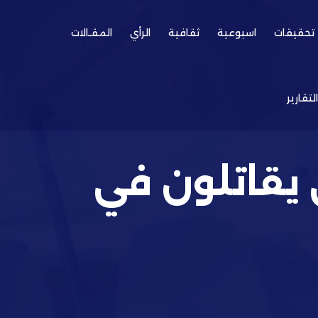
تحقيقات
اسبوعية
ثقافية
الرأي
المقـالات
التقارير
: «٥٠٠٠» أوروبي يقاتلون في