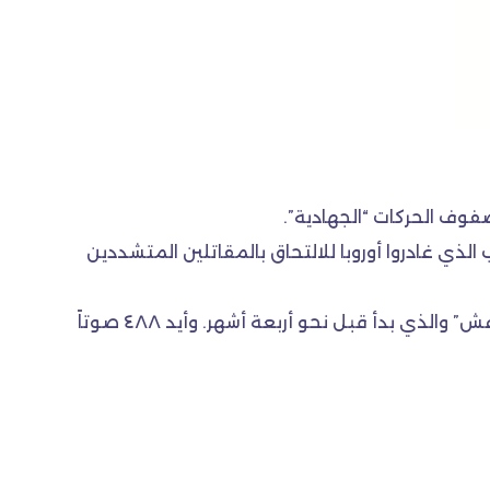
لذي غادروا أوروبا للالتحاق بالمقاتلين المتشددين
في غضون ذلك، صوت البرلمان الفرنسي بغالبية ساحقة، امس، لصالح تمديد تدخل فرنسا العسكري ضد تنظيم “داعش” والذي بدأ قبل نحو أربعة أشهر. وأيد ٤٨٨ صوتاً