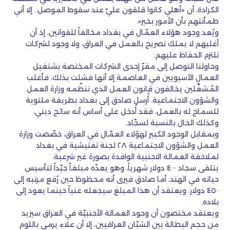
الكرادة، أن «أهلي كانوا قلقون عليّ عند سقوط الموصل.. إلا أني
طمأنتهم بأن الأمور بخير».
ويُعد وجود هؤلاء العمّال في بغداد مخالفاً للقوانين، إذ أن
أغلبهم لا يملك تصريح بالعمل في العراق، ولا وجود لشركات
تلتزم الحفاظ عليهم.
وحاولنا التوصل إلى مقرّ إحدى الشركات المختصة بشتغيل
العمال الآسيويين في العاصمة إلا أنها فشلت بذلك، فأغلب
المُشغِّلين يخالفون قانون العمل الذي تنظّمه وزارة العمل
والشؤون الاجتماعية. أُرسل صادق إلى بغداد بطريقة ملتوية
للسماح له بالعمل، فقد أُدخل على أساس أنه سائح ديني،
وكذلك الحال بالنسبة لسجّاد.
وبمقابل الوجود الكبير لهؤلاء العمّال في العراق، خصّصت وزارة
العمل والشؤون الاجتماعية ٢٨ لجنة تفتيشية في بغداد
لملاحقة العمالة الاجنبية الوافدة بصورة غير شرعية.
يتلقى سجاد ٤٠٠ دولار شهرياً، وهو يعدّه مبلغاً جيّداً لتأسيس
حياته في الهند، أما صادق فيرى أنه محظوظ حين رُفع مرتبه إلى
٤٥٠ دولار، ويعتقد أن هذا المبلغ سيجعله غنياً حينما يعود إلى
بلاده.
ويعتقد مختصون أن وجود العمالة الأجنبيّة في العراق سيزيد
من حجم البطالة بين الشبّان العراقيين، إلا أن علاء يرمي باللوم