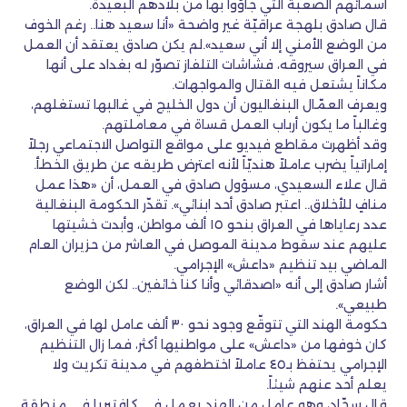
أسمائهم الصعبة التي جاؤوا بها من بلادهم البعيدة.
قال صادق بلهجة عراقيّة غير واضحة «أنا سعيد هنا.. رغم الخوف
من الوضع الأمني إلا أني سعيد».لم يكن صادق يعتقد أن العمل
في العراق سيروقه، فشاشات التلفاز تصوّر له بغداد على أنها
مكاناً يشتعل فيه القتال والمواجهات.
ويعرف العمّال البنغاليون أن دول الخليج في غالبها تستغلهم،
وغالباً ما يكون أرباب العمل قساة في معاملتهم.
وقد أظهرت مقاطع فيديو على مواقع التواصل الاجتماعي رجلاً
إماراتياً يضرب عاملاً هنديّاً لأنه اعترض طريقه عن طريق الخطأ.
قال علاء السعيدي، مسؤول صادق في العمل، أن «هذا عمل
منافٍ للأخلاق.. اعتبر صادق أحد ابنائي». تقدّر الحكومة البنغالية
عدد رعاياها في العراق بنحو ١٥ ألف مواطن، وأبدت خشيتها
عليهم عند سقوط مدينة الموصل في العاشر من حزيران العام
الماضي بيد تنظيم «داعش» الإجرامي.
أشار صادق إلى أنه «اصدقائي وأنا كنا خائفين.. لكن الوضع
طبيعي».
حكومة الهند التي تتوقّع وجود نحو ٣٠ ألف عامل لها في العراق،
كان خوفها من «داعش» على مواطنيها أكثر، فما زال التنظيم
الإجرامي يحتفظ بـ٤٥ عاملاً اختطفهم في مدينة تكريت ولا
يعلم أحد عنهم شيئاً.
قال سجّاد، وهو عامل من الهند يعمل في كافتيريا في منطقة