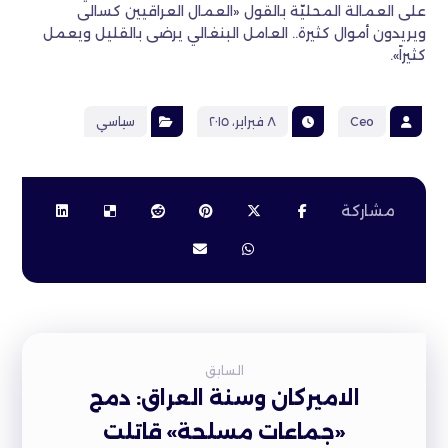
على العمالة المحليّة بالقول «العمال العراقيين كسالى
ويريدون أموال كثيرة.. العامل البنغالي يرضى بالقليل ويعمل
كثيراً».
Ceo
٨ فبراير، ٢٠١٥
سياسي
السابق
الاميركان وسنة العراق: دمج
«جماعات مسلحة» قاتلت