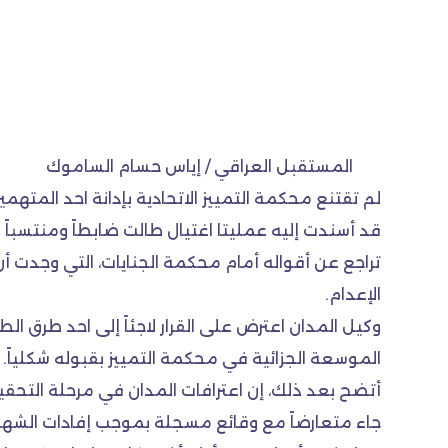
المستقبل العراقي / إياس حسام الساموك
لم تقتنع محكمة التمييز الاتحادية بإدانة احد الم
قد أسندت إليه عمليتا اغتيال طالت ضابطاً ومنتسباً في
تراجع عن أقواله أمام محكمة الجنايات، التي وجدت أن 
الإعدام.
وكيل المدان اعترض على القرار لاجئاً إلى احد طرق ا
الموسعة الجزائية في محكمة التمييز بقبوله شكلياً.
أتضح بعد ذلك، إن اعترافات المدان في مرحلة التحقيق
جاء متعارضاً مع وقائع مسجلة بموجب إفادات الشهود