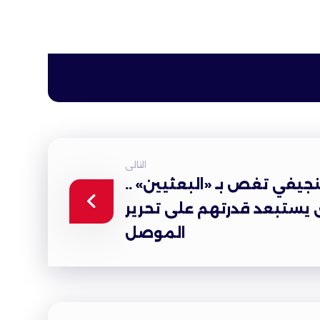
التالى
يفي تغص بـ «البعثيين» ..
 يستبعد قدرتهم على تحرير
الموصل