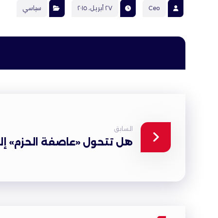
Ceo
٢٧ أبريل، ٢٠١٥
سياسي
السابق
هل تتحول «عاصفة الحزم» إل