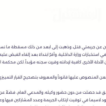
تهمين عن جريمتي قتل، وذهبت إلى ابعد من ذلك مسقطة ما نسب 
 استخبارات وزارة الداخلية، وأقرّ ابتداءً بعد إلقاء القبض علي
الأدلة الأخرى كافية لإدانته وقررت سجنه مؤبداً، لكن محكمة ا
لطعن المنصوص عليها قانوناً والمعروف بتصحيح القرار التمييزي
 قد حصلت من دون حضور وكيله، والمدعي العام، فضلاً عن ادعائه
 لاسيما في توقيت ارتكاب الجريمة وعدد المشاركين فيها.وعد