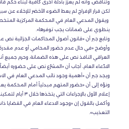
وتناقض، وأنه لم يعزز بأدلة أخرى كافية لبناء حكم قانو
لكن قرار الإفراج لم يعط الضوء الأخضر للإخلاء عن س
ويقول المدعي العام في المحكمة المركزية المتخصصة
ينطوي على ضمانات يجب توفرها».
وتابع جبر أن «قانون أصول المحاكمات الجزائية نص على
وأوضح «في حال عدم حضور المحامي أو عدم مقدرة الم
العراقي النافذ نص على هذه الضمانة، وحرم جميع أنوا
الادّعاء العام، أجاب أن «المشرّع نص على حضوره أي
ويجد جبر أن «أهمية وجود نائب المدعي العام في ا
ونوّه إلى أن «حضور المتهم مبدئياً أمام المحكمة ي
إعلام الأول بالإجراءات التي يتخذها خلال ٣ أيام لتمكينه من الاطلاع على الدعوى».
وأكمل بالقول إن «وجود الادعاء العام في القضايا ذ
التعذيب».