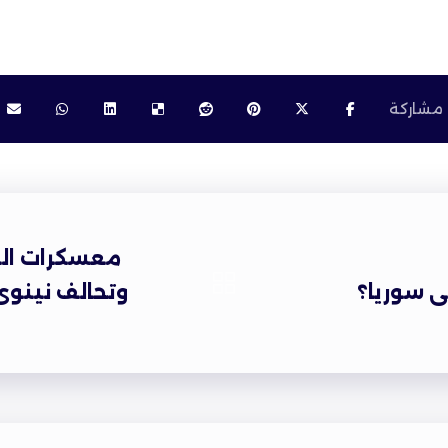
معسكرات النج
ى سوريا؟
وتحالف نينوى