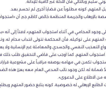
ني سليم وبالتالي فان الأدلة غير كافية للإدانة.
بيل المتهم، كونه مطلوباً عن قضايا أخرى لم تحسم بعد.
 بالإرهاب والجريمة المنظمة خالص كاظم جبر، أن «استجواب 
 وجود المحامي في أثناء استجواب المتهم»، لافتاً إلى أنه «بخ
تهم على توكيله، فأن المحكمة تتولى انتداب محام له، وتدفع 
ع التعذيب النفسي والجسدي والمعاملة غير الإنسانية ولا يعت
ضاً استجواب المتهم، كما اوجب على قاضي التحقيق طلب ذلك في
لاستجواب تكمن في مهامه بوصفه مراقباً على مشروعية قرارا
عدّ ضمانة له، لكن وجود نائب المدعي العام معه يعزز هذه ال
ات الطابع الإرهابي له خصوصية، كونه يتابغ حضور المتهم ويطل