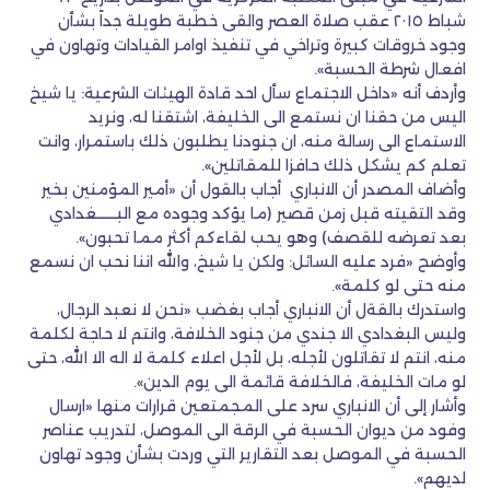
شباط ٢٠١٥ عقب صلاة العصر والقى خطبة طويلة جداً بشأن
وجود خروقات كبيرة وتراخي في تنفيذ اوامر القيادات وتهاون في
افعال شرطة الحسبة».
وأردف أنه «داخل الاجتماع سأل احد قادة الهيئات الشرعية: يا شيخ
اليس من حقنا ان نستمع الى الخليفة، اشتقنا له، ونريد
الاستماع الى رسالة منه، ان جنودنا يطلبون ذلك باستمرار، وانت
تعلم كم يشكل ذلك حافزا للمقاتلين».
وأضاف المصدر أن الانباري أجاب بالقول أن «أمير المؤمنين بخير
وقد التقيته قبل زمن قصير (ما يؤكد وجوده مع البــــــغدادي
بعد تعرضه للقصف) وهو يحب لقاءكم أكثر مما تحبون».
وأوضح «فرد عليه السائل: ولكن يا شيخ، والله اننا نحب ان نسمع
منه حتى لو كلمة».
واستدرك بالقةل أن الانباري أجاب بغضب «نحن لا نعبد الرجال،
وليس البغدادي الا جندي من جنود الخلافة، وانتم لا حاجة لكلمة
منه، انتم لا تقاتلون لأجله، بل لأجل اعلاء كلمة لا اله الا الله، حتى
لو مات الخليفة، فالخلافة قائمة الى يوم الدين».
وأشار إلى أن الانباري سرد على المجمتعين قرارات منها «ارسال
وفود من ديوان الحسبة في الرقة الى الموصل، لتدريب عناصر
الحسبة في الموصل بعد التقارير التي وردت بشأن وجود تهاون
لديهم».