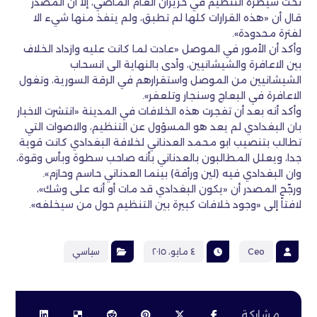
تحت سيطرة التنظيم في حزيران العام الماضي، إلا أن المصدر
قال أن «هذه القرارات كلها لم تطبق، ولم ينفذ منها شيء الا
لفترة محدودة».
وأكد أن الأمور في الموصل «عادت لما كانت عليه وازداد الخلاف
بين الاعافرة والشيشانيين، وأدى بالنهاية الى انسحاب
الشيشانيين من الموصل واستقرارهم في الرقة السورية، وتغول
الاعافرة في البعاج وسنجار وتلعفر».
وأكد أنه بعد أن تفجرت هذه الخلافات في المدينة «انتشرت الاخبار
بان البغدادي لم يعد هو المسؤول عن التنظيم، والاصوات التي
تطالب بتنصيب ابو محمد العدناني لخلافة البغدادي كانت قوية
جدا، ويعلل المطالبون بالعدناني بأنه صاحب سطوة وبأس وقوة،
وان البغدادي فيه (لين ورأفة) بينما العدناني حاسم وحازم».
ورجّح المصدر أن «يكون البغدادي قد مات أو أنه على وشك»،
لافتاً إلى «وجود خلافات كبيرة بين التنظيم حول من سيخلفه».
Ceo
٤ مايو، ٢٠١٥
سياسي