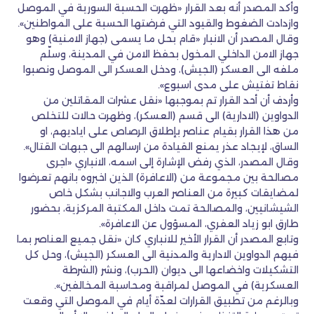
وأكد المصدر أنه بعد القرار «ظهرت الحسبة السورية في الموصل
وازدادت الضغوط والقيود التي فرضتها الحسبة على المواطنين».
وقال المصدر أن الانبار «قام بحل ما يسمى (جهاز الامنية) وهو
جهاز الامن الداخلي المخول بحفظ الامن في المدينة، وسلّم
ملفه الى العسكر (الجيش)، ودخل العسكر الى الموصل ونصبوا
نقاط تفتيش على مدى اسبوع».
وأردف أن أحد القرار تم بموجبها «نقل عشرات المقاتلين من
الدواوين (الادارية) الى قسم (العسكر)، وظهرت حالات للتخلص
من هذا القرار بقيام عناصر بإطلاق الرصاص على اياديهم، او
الساق، لإيجاد عذر يمنع القيادة من ارسالهم الى جبهات القتال».
وقال المصدر، الذي رفض الإشارة إلى اسمه، الانباري «اجرى
مصالحة بين مجموعة من (الاعافرة) الذين اخبروه بانهم تعرضوا
لمضايقات كبيرة من العناصر العرب والاجانب بشكل خاص
الشيشانيين، والمصالحة تمت داخل المكتبة المركزية، بحضور
طارق ابو زياد العفري، المسؤول عن الاعافرة».
وتابع المصدر أن القرار الأخير للانباري كان «نقل جميع العناصر بما
فيهم الدواوين الادارية والمدنية الى العسكر (الجيش)، وحل كل
التشكيلات واخضاعها الى ديوان (الحرب)، ونشر (الشرطة
العسكرية) في الموصل لمراقبة ومحاسبة المخالفين».
وبالرغم من تطبيق القرارات لعدّة أيام في الموصل التي وقعت