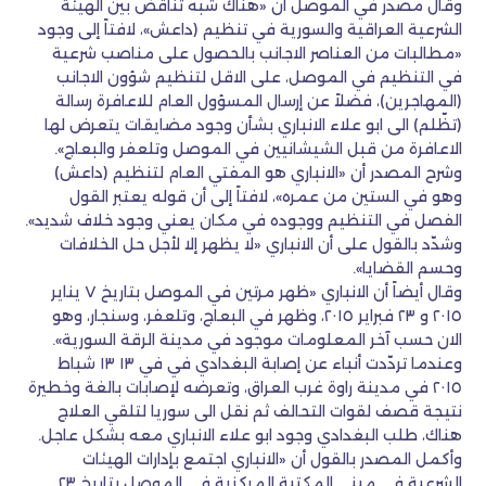
وقال مصدر في الموصل أن «هناك شبه تناقض بين الهيئة
الشرعية العراقية والسورية في تنظيم (داعش»، لافتاً إلى وجود
«مطالبات من العناصر الاجانب بالحصول على مناصب شرعية
في التنظيم في الموصل، على الاقل لتنظيم شؤون الاجانب
(المهاجرين)، فضلاً عن إرسال المسؤول العام للاعافرة رسالة
(تظّلم) الى ابو علاء الانباري بشأن وجود مضايقات يتعرض لها
الاعافرة من قبل الشيشانيين في الموصل وتلعفر والبعاج».
وشرح المصدر أن «الانباري هو المفتي العام لتنظيم (داعش)
وهو في الستين من عمره»، لافتاً إلى أن قوله يعتبر القول
الفصل في التنظيم ووجوده في مكان يعني وجود خلاف شديد».
وشدّد بالقول على أن الانباري «لا يظهر إلا لأجل حل الخلافات
وحسم القضايا».
وقال أيضاً أن الانباري «ظهر مرتين في الموصل بتاريخ ٧ يناير
٢٠١٥ و ٢٣ فبراير ٢٠١٥، وظهر في البعاج، وتلعفر، وسنجار، وهو
الان حسب آخر المعلومات موجود في مدينة الرقة السورية».
وعندما تردّدت أنباء عن إصابة البغدادي في في ١٣ ١٣ شباط
٢٠١٥ في مدينة راوة غرب العراق، وتعرضه لإصابات بالغة وخطيرة
نتيجة قصف لقوات التحالف ثم نقل الى سوريا لتلقي العلاج
هناك، طلب البغدادي وجود ابو علاء الانباري معه بشكل عاجل.
وأكمل المصدر بالقول أن «الانباري اجتمع بإدارات الهيئات
الشرعية في مبنى المكتبة المركزية في الموصل بتاريخ ٢٣