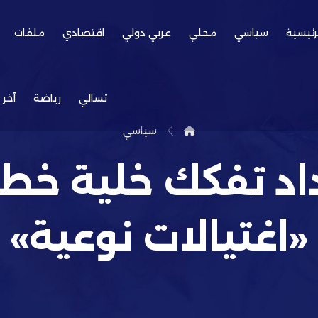
رئيسية
سياسي
محلي
عربي دولي
اقتصادي
ملفات
تسالي
رياضة
آخر 
سياسي
اد تفكك خلية خط
«اغتيالات نوعية»