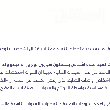
لية ارهابية خطيرة تخطط لتنفيذ عمليات اغتيال لشخصيات نوع
ت كمينا لعدة اشخاص يستقلون سيارتين نوع بي ام دبليو وكيا 
عد من قبل القيادات العليا»، مبينا ان القوات استحصلت ع
تمكنت من القاء القبض على الخلية المكونة من ٩ اشخاص. واضاف الضابط الذي رفض الكش
ة وسياسية بواسطة الكواتم والعبوات اللاصقة لارباك الوضع في
ي اعداد الخروقات الامنية والتفجيرات بالعبوات الناسفة والس