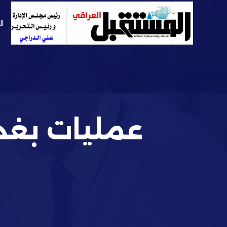
ال
عمليات بغد