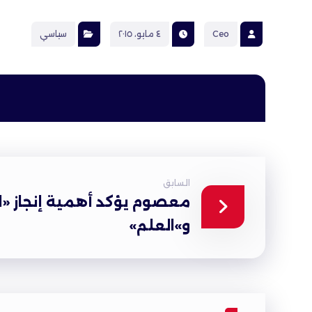
Ceo
٤ مايو، ٢٠١٥
سياسي
السابق
معصوم يؤكد أهمية إنجاز «ا
و»العلم»