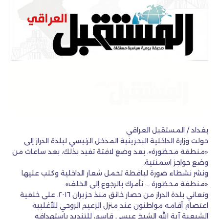
بغداد / المستقبل العراقي
حولت وزارة الداخلية البحرينية المدخل الرئيسي لبلدة الدراز إلى
«منطقة محظورة»، بعد وضع لافتة تفيد بذلك، بعد ساعات من
وضع حواجز اسمنتية.
ونشر نشطاء صورة ليافطة تحمل شعار الداخلية وكتب عليها
«منطقة محظورة … نأمرك بالرجوع إلى الخلف».
وتعاني بلدة الدراز من حصار خانق منذ حزيران ٢٠١٦، على خلفية
اعتصام أقامه مواطنون عند منزل الزعيم الروحي للأغلبية
الشيعية آية الله الشيخ عيسى قاسم، للتنديد باستهدافه