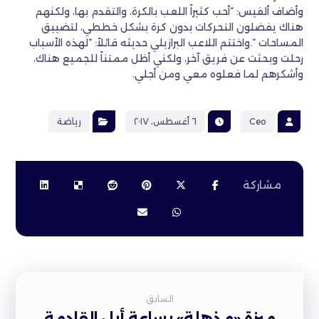
وأضاف ألفيس: “أحب كثيراً اللعب بالكرة، والتقدم بها، ولكنهم
هناك يفضلون التحركات بدون كرة بشكل خططي، لتضييق
المساحات “.واختتم اللاعب البرازيلي حديثه قائلاً: “لهذه الأسباب
رحلت وبحثت عن فريق آخر، ولكني أظل ممتناً للجميع هناك،
وأشكرهم لما فعلوه معي ومن أجلي.
Ceo
٦ أغسطس، ٢٠١٧
رياضة
السابق
ميزة «مذهلة» بساعة أبل القادمة