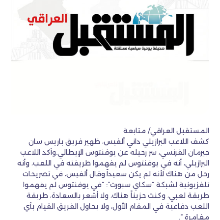
المستقبل العراقي/ متابعة
كشف اللاعب البرازيلي داني ألفيس، ظهير فريق باريس سان
جيرمان الفرنسي، سر رحيله عن يوفنتوس الإيطالي.وأكد اللاعب
البرازيلي، أنه في يوفنتوس لم يفهموا طريقته في اللعب، وأنه
رحل من هناك لأنه لم يكن سعيداً.وقال ألفيس، في تصريحات
تلفزيونية لشبكة “سكاي سبورت”: “في يوفنتوس لم يفهموا
طريقة لعبي، وكنت حزيناً هناك، ولا أشعر بالسعادة، طريقة
اللعب دفاعية في المقام الأول، ولا يحاول الفريق القيام بأي
مغامرة “.