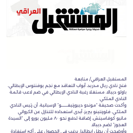
المستقبل العراقي/ متابعة
فتح نادي ريال مدريد، أبواب التعاقد مع نجم يوفنتوس الإيطالي،
باولو ديبالا، مستغلا رغبة النادي الإيطالي في ضم لاعب قائمة
النادي الملكي.
وأكدت صحيفة “موندو ديبورتيفـــــــو” الإسبانية، أن رئيس النادي
الملكي، فلورنتينو بيريز، أبدى استعداده للتنازل عن الكرواتي
ماتيو كوفاسيتش، إضافة لدفع نحو ٨٠ مليون يورو إلى “السيدة
العجوز” لضم ديبالا.
وأوضحت أن بطل إيطاليا، يرغب في الحصول على أكبر استفادة