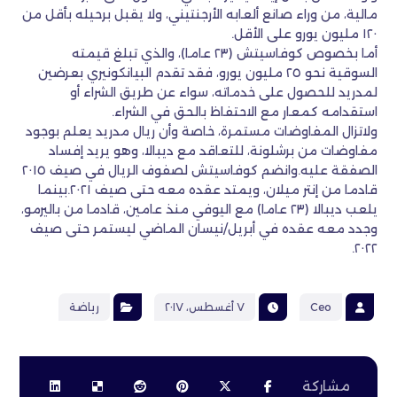
مالية، من وراء صانع ألعابه الأرجنتيني، ولا يقبل برحيله بأقل من
١٢٠ مليون يورو على الأقل.
أما بخصوص كوفاسيتش (٢٣ عاما)، والذي تبلغ قيمته
السوقية نحو ٢٥ مليون يورو، فقد تقدم البيانكونيري بعرضين
لمدريد للحصول على خدماته، سواء عن طريق الشراء أو
استقدامه كمعار مع الاحتفاظ بالحق في الشراء.
ولاتزال المفاوضات مستمرة، خاصة وأن ريال مدريد يعلم بوجود
مفاوضات من برشلونة، للتعاقد مع ديبالا، وهو يريد إفساد
الصفقة عليه.وانضم كوفاسيتش لصفوف الريال في صيف ٢٠١٥
قادما من إنتر ميلان، ويمتد عقده معه حتى صيف ٢٠٢١.بينما
يلعب ديبالا (٢٣ عاما) مع اليوفي منذ عامين، قادما من باليرمو،
وجدد معه عقده في أبريل/نيسان الماضي ليستمر حتى صيف
٢٠٢٢.
Ceo
٧ أغسطس، ٢٠١٧
رياضة