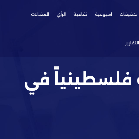
تحقيقات
اسبوعية
ثقافية
الرأي
المقـالات
التقارير
 إقامة نحو «١٥» ألف فلسطينياً في