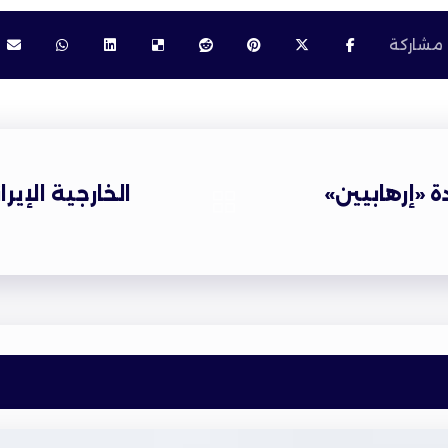
ة «إرهابيين»
الخارجية الإير