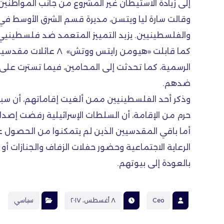
إلى زيادة الاستيطان غير المشروع من جانب المواطنين
وقالت سارة ليا ويتسن، مديرة قسم الشرق الأوسط ف
والفلسطينيين. يزيد التمييز المتعمد ضد فلسطينيي 
الرسمية، كما تحدثت إلى المحامين، فيما تسترت عل
ضدهم.
وذكر أحد الفلسطينيين ممن ألغيت إقاماتهم، أن سبب 
حرم من الإقامة، أن السلطات الإسرائيلية رفضت إصدا
أما باقي المقدسيين الذين لم يتمكنوا من الحصول
الرعاية الاجتماعية وحضور حفلات الزفاف والجنازات أ
بالعودة إلى بيوتهم.
Ceo
٨ أغسطس، ٢٠١٧
سياسي