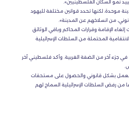
قييد نمو السكان الفلسطينيين».
نة موحدة، لكنها تحدد قوانين مختلفة لليهود
وني، من انسلاخهم عن المدينة».
 مقدسية أُلغيت إقاماتها بين شهري مارس ويوليو ٢٠١٧، وراجعت خطابات إلغاء الإقامة وقرارات المحاكم وباقي الوثائق
نتقامية المحتملة من السلطات الإسرائيلية
 في جزء آخر من الضفة الغربية. وأكد فلسطيني آخر
س.
لى العمل بشكل قانوني والحصول على مستحقات
وفا من رفض السلطات الإسرائيلية السماح لهم