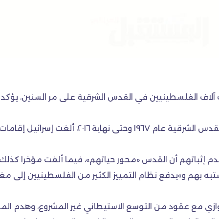
لاف الفلسطينيين في القدس الشرقية على مر السنين، يؤكد انت
عدم إثباتهم أن القدس «محور حياتهم»، فيما ألغت مؤخرا كذل
به بهم و»يدفع نظام التمييز الكثير من الفلسطينيين إلى م
وازي مع عقود من التوسع الاستيطاني غير المشروع، وهدم المن