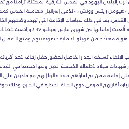
 الإسرائيليين اليهود في القدس الشرقية المحتلة، تزامنا مع ت
ي «هيومن رايتس ووتش»: «تدّعي إسرائيل معاملة القدس كمدي
القدس، بما في ذلك سياسات الإقامة التي تهدد وضعهم القان
كما قابلت «هيومن رايتس ووتش» ٨ عائلات
ى هوية معظم من قوبلوا لحماية خصوصيتهم ومنع الأعمال الا
الإلغاء تسلقه الجدار الفاصل لحضور حفل زفاف لأحد أقربائه
ر شهادات ميلاد لأطفاله الخمسة الذين ولدوا جميعا في القد
 على إقامة ممن تم لقاؤهم، فقد قالوا إنهم غير قادرين ع
و زيارة أقاربهم المرضى ذوي الحالة الخطرة في الخارج، وذلك خ