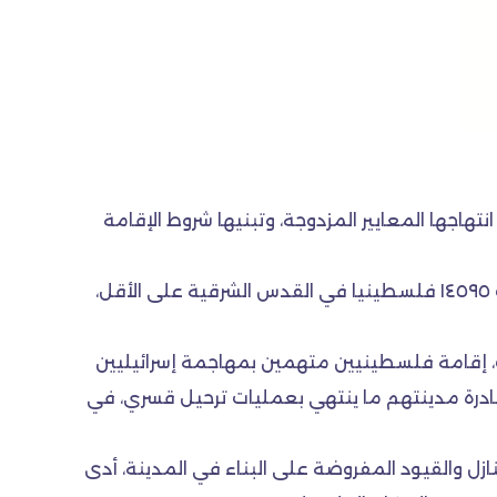
هاجها المعايير المزدوجة، وتبنيها شروط الإقامة
وورد في تقرير للمنظمة «منذ بداية احتلال إسرائيل للقدس الشرقية عام ١٩٦٧ وحتى نهاية ٢٠١٦، ألغت إسرائيل إقامات ١٤٥٩٥ فلسطينيا في القدس الشرقية على الأقل،
ك، إقامة فلسطينيين متهمين بمهاجمة إسرائيليين
غادرة مدينتهم ما ينتهي بعمليات ترحيل قسري، في
ازل والقيود المفروضة على البناء في المدينة، أدى