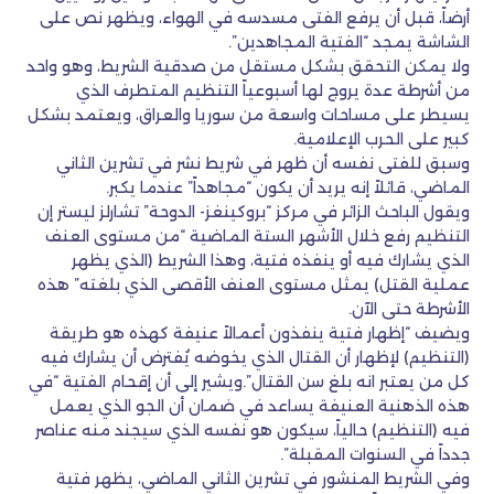
أرضاً، قبل أن يرفع الفتى مسدسه في الهواء، ويظهر نص على
الشاشة يمجد “الفتية المجاهدين”.
ولا يمكن التحقق بشكل مستقل من صدقية الشريط، وهو واحد
من أشرطة عدة يروج لها أسبوعياً التنظيم المتطرف الذي
يسيطر على مساحات واسعة من سوريا والعراق، ويعتمد بشكل
كبير على الحرب الإعلامية.
وسبق للفتى نفسه أن ظهر في شريط نشر في تشرين الثاني
الماضي، قائلاً إنه يريد أن يكون “مجاهداً” عندما يكبر.
ويقول الباحث الزائر في مركز “بروكينغز- الدوحة” تشارلز ليستر إن
التنظيم رفع خلال الأشهر الستة الماضية “من مستوى العنف
الذي يشارك فيه أو ينفذه فتية، وهذا الشريط (الذي يظهر
عملية القتل) يمثل مستوى العنف الأقصى الذي بلغته” هذه
الأشرطة حتى الآن.
ويضيف “إظهار فتية ينفذون أعمالاً عنيفة كهذه هو طريقة
(التنظيم) لإظهار أن القتال الذي يخوضه يُفترض أن يشارك فيه
كل من يعتبر انه بلغ سن القتال”.ويشير إلى أن إقحام الفتية “في
هذه الذهنية العنيفة يساعد في ضمان أن الجو الذي يعمل
فيه (التنظيم) حالياً، سيكون هو نفسه الذي سيجند منه عناصر
جدداً في السنوات المقبلة”.
وفي الشريط المنشور في تشرين الثاني الماضي، يظهر فتية