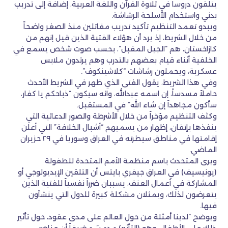
يتلقون دروساً في تلاوة القرآن واللغة العربية، إضافة إلى تدريب
بدني واستخدام الأسلحة الرشاشة.
ويبدو تعمد التنظيم تأكيد تدريب مقاتلين منذ الصغر واضحاً
من خلال الشريط، إذ يرد أن هؤلاء الفتية الذين قيل إنهم من
كازاخستان، هم “الجيل المقبل”، بحسب صوت شخص يسمع في
الخلفية أثناء قيام بعضهم بالتدرب وهم يرتدون ملابس
عسكرية، ويحملون رشاشات “كلاشينكوف”.
وفي هذا الشريط، يقول الفتى الذي ظهر في الشريط الأحدث
حاملاً مسدساً، إن اسمه عبدالله، وانه سيكون “ذباحكم يا كفار،
سأكون مجاهداً إن شاء الله” في المستقبل.
وكثف التنظيم مؤخراً من خلال الأشرطة والصور الدعائية التي
ينفذها بإتقان، إظهار من يسميهم “أشبال الخلافة” التي أعلن
إقامتها في مناطق سيطرته في العراق وسوريا في ٢٩ حزيران
الماضي.
ويرى المتحدث باسم منظمة الأمم المتحدة للطفولة
(يونيسيف) في العراق جيفري بايتس أن التلقين الإيديولوجي أو
المشاركة في أعمال العنف، يسببان ضرراً نفسياً للفتية الذين
يتعرضون لذلك، ويمثلان مشكلة كبيرة للدول التي ينشأون
فيها.
ويوضح “لدينا أمثلة من حول العالم على مدى عقود، حول تأثير