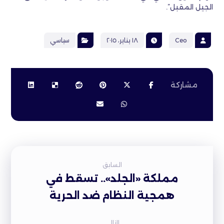
الجيل المقبل”.
Ceo
١٨ يناير، ٢٠١٥
سياسي
السابق
مملكة «الجلد».. تسقط في
همجية النظام ضد الحرية
التالى