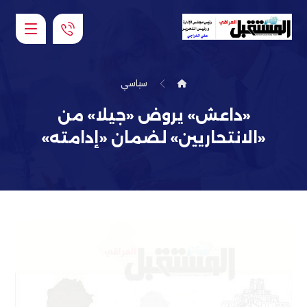
سياسي
«داعش» يروض «جيلا» من
«الانتحاريين» لضمان «إدامته»