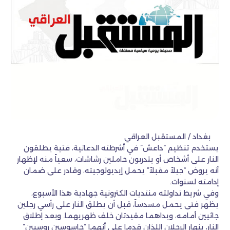
بغداد / المستقبل العراقي
يستخدم تنظيم “داعش” في أشرطته الدعائية، فتية يطلقون
النار على أشخاص أو يتدربون حاملين رشاشات، سعياً منه لإظهار
أنه يروض “جيلاً مقبلاً” يحمل إيديولوجيته، وقادر على ضمان
إدامته لسنوات.
وفي شريط تداولته منتديات الكترونية جهادية هذا الأسبوع،
يظهر فتى يحمل مسدساً، قبل أن يطلق النار على رأسي رجلين
جاثيين أمامه، ويداهما مقيدتان خلف ظهريهما. وبعد إطلاق
النار، ينهار الرجلان اللذان قدما على أنهما “جاسوسين روسيين”