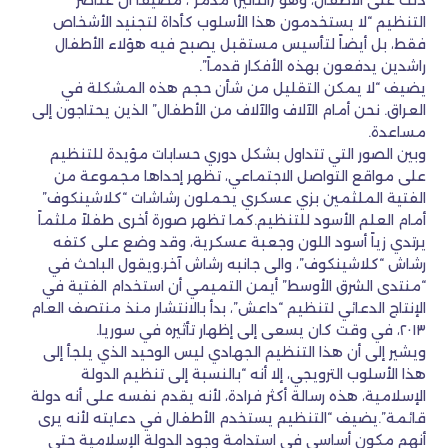
ذلك على الأطفال، وهو (التأثير) مدمر”، مضيفاً أن عناصر
التنظيم “لا يستخدمون هذا الأسلوب كأداة لتجنيد الأشخاص
فقط، بل أيضاً لتأسيس مستقبل يصبح فيه هؤلاء الأطفال
راشدين يدفعون بهذه الأفكار قدماً”.
يضيف “لا يمكن التقليل من شأن حجم هذه المشكلة في
العراق. نحن أمام الآلاف والآلاف من الأطفال” الذين يحتاجون إلى
مساعدة.
وبين الصور التي تتداول بشكل دوري حسابات مؤيدة للتنظيم
على مواقع التواصل الاجتماعي، تظهر إحداها مجموعة من
الفتية الملثمين بزي عسكري يحملون رشاشات “كلاشينكوف”
أمام العلم الأسود للتنظيم.كما تظهر صورة أخرى طفلاً ملثماً
يرتدي زياً أسود اللون وجعبة عسكرية، وقد وضع على كتفه
رشاش “كلاشينكوف”، والى جانبه رشاش آخر.ويقول الباحث في
“منتدى الشرق الأوسط” أيمن التميمي أن استخدام الفتية في
الإنتاج الدعائي لتنظيم “داعش”، بدأ بالانتشار منذ منتصف العام
٢٠١٣، في وقت كان يسعى إلى إظهار تأثيره في سوريا.
ويشير إلى أن هذا التنظيم الجهادي ليس الوحيد الذي يلجأ إلى
هذا الأسلوب الترويجي، إلا أنه “بالنسبة إلى تنظيم الدولة
الإسلامية، هذه رسالة أكثر فرادة، لأنه يقدم نفسه على أنه دولة
قائمة”.يضيف “التنظيم يستخدم الأطفال في دعايته لأنه يرى
أنهم مكون أساسي في استدامة وجود الدولة الإسلامية حتى