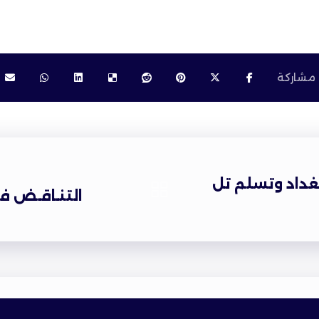
داد وتسلم تل
التنـاقـض فـي