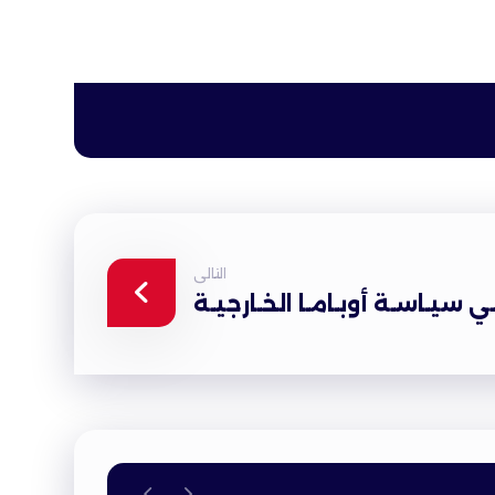
التالى
 سيـاسـة أوبـامـا الخـارجيـة