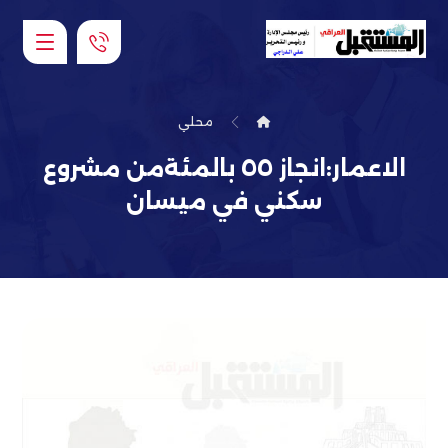
محلي
الاعمار:انجاز ٥٥ بالمئةمن مشروع
سكني في ميسان