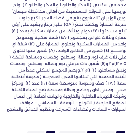
مجمعين سكنيين ( المدثر والطابو ١ و المدثر والطابو ٢ ) وتم
توزيعها على الشرائح المستفيدة من أهالي محافظة ميسان”
.وبين الوزير ان “المشروع يقع في قضاء المجر الكبير جنوب
مدينة العمارة وبكلفة تبلغ ( ٥٨) مليار دينار ويشيد على أرض
تبلغ مساحتها (٤٤) دونم ويتألف من عمارات سكنية بعدد (٤٠)
عمارة وبثلاث طوابق بمجموع (٤٨٠) شقة سكنية وبنموذج
واحد من العمارات السكنية وتحتوي العمارة على (١٢) شقة اي
بواقــــــع (٤) شقق في الطابق الواحد ، (٨) شقق منها تحتوي
على ثلاث غرف نوم وصالة ومطبخ وخدمات ومساحة الشقة (
١٢٧.٥)م٢ و(٤) شقق ذات غرفتي نوم وصالة ومطبخ وخدمات
وتبلغ مساحتها ( ١٠٦)م٢”.ويضم المجمع السكني عدداً من
الأبنية الخدمية التي تحتاجها المدن العصريــة ( مدرسة أبتدائية
سعة ( ١٨ ) صف ومدرسة متوسطة سعة (١٢) عدد (٢) ومركز
صحي ومبنى اداري وجامع وبدالة ومحطة ضخ المياه الثقيلة
وشبكة الكهرباء الداخلية والخارجية والهاتف أضافة إلى أعمال
الموقع الخارجية ( الشوارع – الأرصفة – المماشي – مواقف
السيارات – الساحات وفضاءات الأستراحة وتنظيم الحدائق والتشجير
.