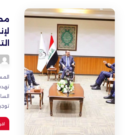
محا
لإن
الت
المس
تهدف
السا
توجيه
اقر