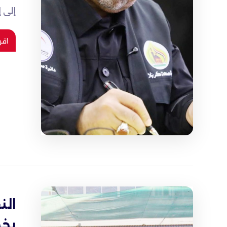
إلى 
اقر
بخط