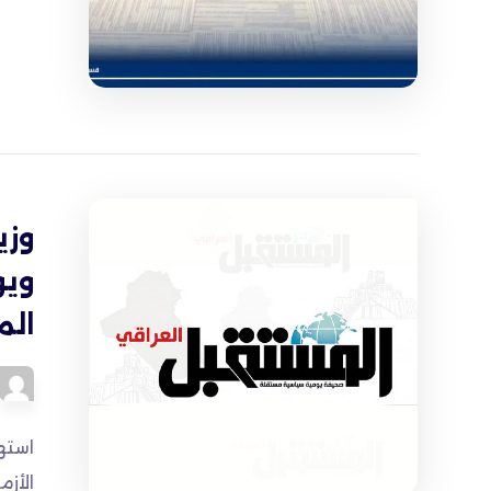
وزي
ويو
الم
استه
الأزم