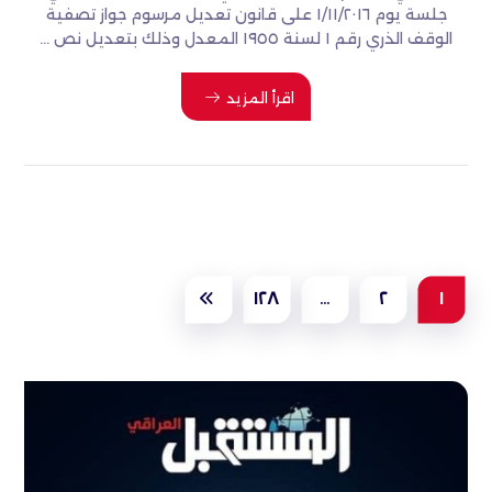
جلسة يوم ١/١١/٢٠١٦ على قانون تعديل مرسوم جواز تصفية
الوقف الذري رقم ١ لسنة ١٩٥٥ المعدل وذلك بتعديل نص ...
اقرأ المزيد
١٢٨
…
٢
١