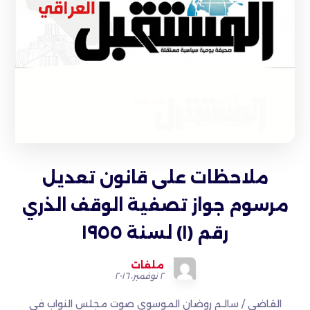
ملاحظات على قانون تعديل
مرسوم جواز تصفية الوقف الذري
رقم (١) لسنة ١٩٥٥
ملفات
٢ نوفمبر، ٢٠١٦
القاضي / سالـم روضان الموسوي صوت مجلس النواب في