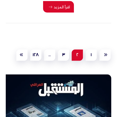
اقرأ المزيد
١٢٨
…
٣
٢
١