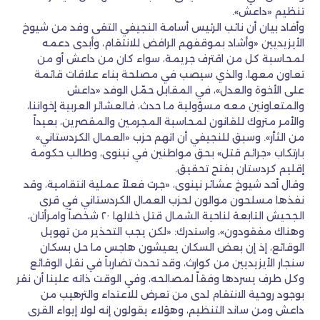
تنظيم «داعش».
وأفاد بيان أن نائب الرئيس أسامة النجيفي التقى وفد من شيوخ
الأيزيديين «وأشاد بموقفهم الرافض للانتقام، وأبدى دعمه
لمحاسبة كل من اقترف جريمة، سواء كان من داعش أو من
تعاون معها، والذي سيصب في مصلحة بناء علاقات قائمة
على الأخوة والعدل»، في المقابل حمّل الوفد «داعش
والمتعاونين معه مسؤولية ما حدث، فالعشائر العربية إخواننا،
والأمر متروك للقانون لمحاسبة المجرمين والمقصرين، بعيداً
من الثأر». وسبق للنجيفي أن اتهم حزب «العمال الكردستاني»
بارتكاب «جرائم قتل» بحق مواطنين في نينوى، وطالب حكومة
إقليم كردستان بفتح تحقيق.
وقال أحد شيوخ عشائر نينوى، «جرت فعلاً عملية انتقامية، وقد
نفذها مسلحون موالون لحزب العمال الكردستاني في قرى
الجحيش التابعة لناحية الشمال قتل خلالها ٢٠ شخصاً وامرأتان،
وهناك مفقودون»، واستدرك: «لكن يجب التحذير من تهويل
الوقائع، إذ إن بعض السكان يعيشون هاجس ما حل بسكان
سنجار الأيزيديين من كوارث، وقد تحدث تضارباً في نقل الوقائع
وكل طرف يسردها وفقاً لمصالحه، وفي الوقت ذاته علينا أن نقر
بوجود روحية الانتقام لدى من تعرض للاعتداء والترهيب من
داعش ومن ساند التنظيم، وهؤلاء يقولون إنه لولا إيواء القرى