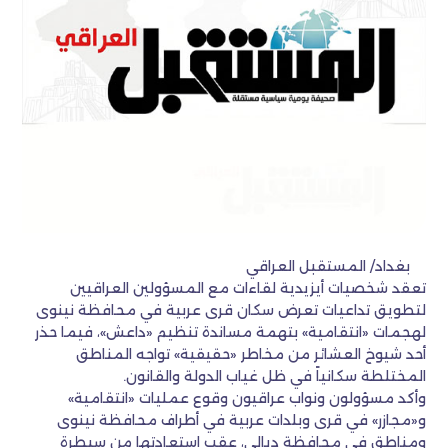
بغداد/ المستقبل العراقي
تعقد شخصيات أيزيدية لقاءات مع المسؤولين العراقيين
لتطويق تداعيات تعرض سكان قرى عربية في محافظة نينوى
لهجمات «انتقامية» بتهمة مساندة تنظيم «داعش»، فيما حذر
أحد شيوخ العشائر من مخاطر «حقيقية» تواجه المناطق
المختلطة سكانياً في ظل غياب الدولة والقانون.
وأكد مسؤولون ونواب عراقيون وقوع عمليات «انتقامية»
و«مجازر» في قرى وبلدات عربية في أطراف محافظة نينوى
ومناطق في محافظة ديالى، عقب استعادتها من سيطرة