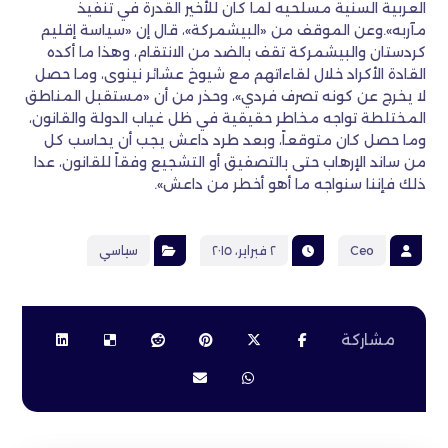
العربية السنية مسلحيه لما كان للأخير القدرة في تنفيذ
مآربه».وعن الموقف من «البيشمركة»، قال إن «سياسة إقليم
كردستان والبيشمركة تقف بالضد من الانتقام، وهذا ما أكده
القادة الأكراد خلال لقاءاتهم مع شيوخ عشائر نينوى، وما حصل
لا يخرج عن كونه تصرف فردي»، وحذر من أن «مستقبل المناطق
المختلطة تواجه مخاطر حقيقية في ظل غياب الدولة والقانون،
وما حصل كان متوقعاً، وبعد طرد داعش يجب أن يحاسب كل
من ساند الإرهاب حتى بالتصفيق أو التشجيع وفقاً للقانون، عدا
ذلك فإننا سنواجه ما أهو أخطر من داعش».
Ceo
٢ فبراير، ٢٠١٥
سياسي