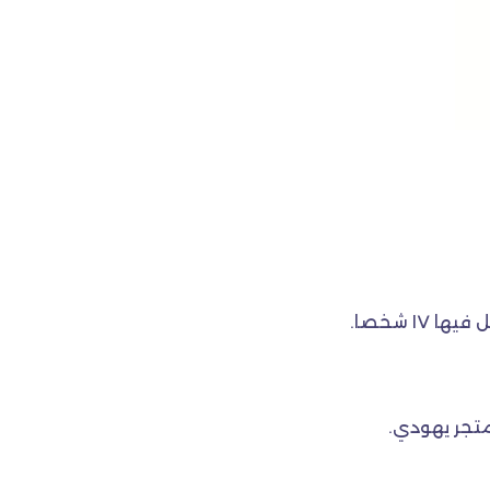
١ شخصا.
متجر يهودي.