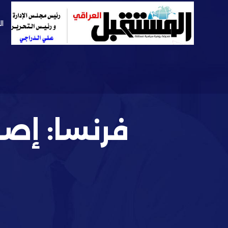
ال
فرنسا: إص