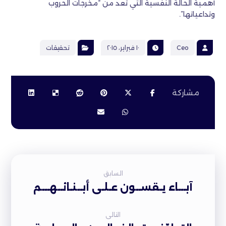
أهمية الحالة النفسية التي تعد من “مخرجات الحروب
وتداعياتها”.
Ceo
١٠ فبراير، ٢٠١٥
تحقيقات
السابق
آبـــاء يـقســون عـلـى أبــنـائــهـــم
التالى