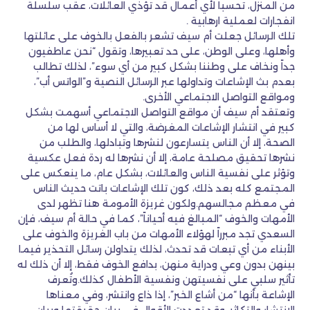
من المنزل، تحسباً لأي أعمال قد تؤذي العائلات، عقب سلسلة
انفجارات لعملية ارهابية .
تلك الرسائل جعلت أم سيف تشعر بالفعل بالخوف على عائلتها
وأهلها، وعلى الوطن، على حد تعبيرها، وتقول “نحن عاطفيون
جداً ونخاف على وطننا بشكل كبير من أي سوء”، لذلك تطالب
بعدم بث الإشاعات وتداولها عبر الرسائل النصية و”الواتس أب”،
ومواقع التواصل الاجتماعي الأخرى.
وتعتقد أم سيف أن مواقع التواصل الاجتماعي أسهمت بشكل
كبير في انتشار الإشاعات المغرضة، والتي لا أساس لها من
الصحة، إلا أن الناس يتسارعون لنشرها وتبادلها، والطلب من
نشرها تحقيق مصلحة عامة، إلا أن نشرها له ردة فعل عكسية
وتؤثر على نفسية الناس والعائلات، بشكل عام، ما ينعكس على
المجتمع كله بعد ذلك، كون تلك الإشاعات باتت حديث الناس
في معظم مجالسهم.ولكون غريزة الأمومة هنا تظهر لدى
الأمهات والخوف “المبالغ فيه أحياناً”، كما في حالة أم سيف، فإن
السعدي تجد مبرراً لهؤلاء الأمهات من باب الغريزة والخوف على
الأبناء من أي تبعات قد تحدث، لذلك يتداولن رسائل التحذير فيما
بينهن بدون وعي ودراية منهن، بدافع الخوف فقط، إلا أن ذلك له
تأثير سلبي على نفسيتهن ونفسية الأطفال كذلك.وتُعرف
الإشاعة بأنها “من أشاع الخبر”، إذا ذاع وانتشر، وفي معناها