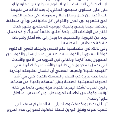
الإشاعات في البداية، غير أنها لا تقوم بتداولها بين معارفها أو
حتى على مستوى محيطها العائلي، إلا بعد التأكد من طبيعة
تلك الأخبار من خلال وسائل إعلام موثوقة، لكي تتجنب الخوف
الذي تشعر به بين الحين والآخر.في كل حادثةٍ تمر بها أي منطقة،
وبخاصة فيما يتعلق بالحياة اليومية للمجتمع، يظهر هناك
الكثير من الإشاعات التي يتخذ أغلبها طابعاً “سلبياً”، أو قد تحمل
نوعا من التهويل والتضخيم، ما يؤدي إلى نشر أفكار وتخوفات
وثقافة جديدة في المجتمعات.
وفي ذلك، ترى اختصاصية علم النفس والإرشاد الأسري الدكتورة
خولة السعدي، أن الخوف شعور طبيعي عند الإنسان والخوف من
المجهول يعد أكثرها، وبالتالي فإن الحروب من الأمور والأحداث
التي تحمل المجهول في طياتها، والأشد من ذلك أنها تعني
“التهديد للحياة”.وتضيف السعدي أن الإنسان بطبيعته البشرية
دائماً لديه غريزة حب البقاء والتمسك بالحياة، حتى في أشد
الظروف المعيشية الصعبة يبقى تمسكه بالحياة من سماته،
وكون الحروب تشكل تهديداً للحياة، فإنه يبقى دائماً في حالة
ترقيب وخوف من تداعيات الحروب حتى وإن كانت في مناطق
خارج “وطنه”.
“رسائل تحذير وتخويف”، وصلت إلى ربة المنزل أم سيف، التي
شعرت بخوف وقلق كبيرين لحظة قراءتها، تدعو إلى عدم الخروج