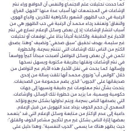
كما حددت تحليلات علم الاجتماع والنفس أن الدوافع وراء نشر
الإشاعات في المجتمعات لها أسباب عدة منها “الجهل، الفراغ،
الرغبة في حب الظهور، الشعور بالكراهية للآخرين، واتباع الهوى،
والنفاق”.وتعتقد رجاء محمد أن الرغبة في حب الظهور هي من
أسباب انتشار الإشاعات؛ إذ إن بعض وسائل الإعلام تسارع في نشر
الأخبار غير الدقيقة، والكاذبة أحياناً بناءً على توقعات أو تحليلات
غير سليمة، بهدف تحقيق “سبق صحفي”.وتضيف “وهنا، يصدق
الكثير من الناس تلك الإشاعات التي تنتشر بسرعة، والخطورة
تكمن في أن بعض وسائل التواصل أصبحت ميداناً كبيراً وواسعاً
في نشر الإشاعات ونقلها بطريقة مكتوبة ويسهل نسخها
وإرسالها، كما يحدث في نقل الأخبار هذه الأيام عبر التواصل من
خلال “الواتس أب”.وتروي محمد أنها تلقت رسالة من إحدى
صديقاتها على “الجروب” الذي يضم مجموعة من الصديقات،
يتحدث بشأن نشر معلومات غير دقيقة ونسبها إلى جهات
حكومية ورسمية، ما يزيد من خطورة تلك الرسائل، والإشاعات،
التي يصدقها الناس بسرعة، ويتم تداولها بشكل سريع.وتؤكد
السعدي أن حجم الخوف يزداد عند التهويل من قبل الإعلام،
داعية إلى عدم الإكثار من متابعة وسائل الإعلام التي قد “يتعمد
بعضها إثارة الناس بشكل غير مبرر لتأجيج مشاعر الخوف والقلق”؛
حيث يظهر هناك ما يسمى “الحرب النفسية”، وهذا دليل على