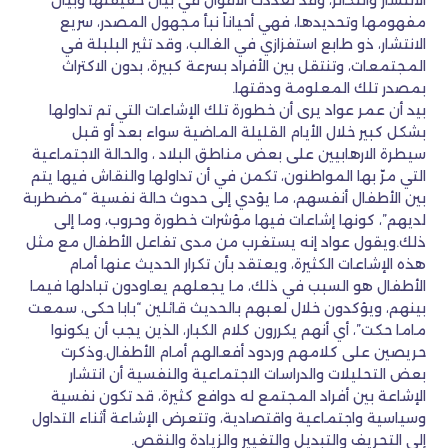
الانتشار والتكاثر، وقد تعددت الأقوال في بيان حقيقتها وبيان
مفهومها وتحديدها، فهي أحياناً نبأ مجهول المصدر، سريع
الانتشار، ذو طابع استفزازي في الغالب، وقد تثير البلبلة في
المجتمعات، وتنتقل بين الأفراد بسرعة كبيرة، بدون الاكتراث
بمصدر تلك المعلومة ودقتها.
بيد أن عمر عواد يرى أن خطورة تلك الإشاعات التي تم تداولها
بشكل كبير خلال الأيام القليلة الماضية سواء بعد أو قبل
سيطرة الارهابيين على بعض مناطق البلاد ، والحالة الاجتماعية
التي مرّ بها المواطنون، تكمن في أن تداولها والنقاش فيها يتم
بين الأطفال أنفسهم، ما يؤدي إلى حدوث حالة نفسية “مضطربة
لديهم”، كونها إشاعات فيها مؤشرات خطورة وحروب، وما إلى
ذلك.ويقول عواد إنه يستغرب من مدى تفاعل الأطفال مع مثل
هذه الإشاعات الكثيرة، ويعتقد بأن تكرار الحديث عنها أمام
الأطفال هو السبب في ذلك، ما يجعلهم يعاودون تبادلها فيما
بينهم، ويؤكدون خلال لعبهم بالحديث قائلين “بابا حكى، سمعت
ماما حكت”، أي أنهم يكررون كلام الكبار، الذين يجب أن يكونوا
حريصين على كلامهم وردود أفعالهم أمام الأطفال.وذكرت
بعض التحليلات والدراسات الاجتماعية والنفسية أن انتشار
الإشاعة بين أفراد المجتمع له دوافع كثيرة، قد تكون نفسية
وسياسية واجتماعية واقتصادية، وتتعرض الإشاعة أثناء التداول
إلى التحريف والتبديل والتغيير والزيادة والنقص.