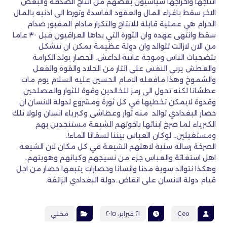
انتاجها واخراجها سياسيون بعضهم من انتاج الصدفة والبعض
الاخر سقط باغراء المال والعقود الفاسدة وتورط الى اذنيه بالمال
الحرام هي عملية قابلة للانتاج والتكرار مادام المقبور صدام
سقط وانتهى عهده وان الثورة التي بداها العراقيون قبل ٣٠ عاما
من الان لازالت تتوالد وان دولة عظيمة يمكن ان تتشكل
بتضحيات الناس وموجة عاتية لداعش. الحصار يولد الكرامة
والعطش يربي النفس على الثار من الجلاد والقوة والفعل
والشموخ وهذا مافعله الامام الحسين عليه السلام يوم مات
عطشانا لكنه تحول الى رمز للخالدين وقوة للثوار والمصلحين
وقدوة لايمكن تخطيها في كل ثورة ومشروع لدولة الانسان.ان
حصار البغدادي توالد منه ثوار وعطاشى وكبرياء انسان ولولا تلك
الكبرياء لما صرخ ابنائها باخوتهم الشيعة مستنجدين بهم
ومستغيثين.. لوكان العباس بيننا لسقانا الماء!.
الصرخة رسالة سنية لاهلهم الشيعة في كل مكان لان الشيعة
اهل استغاثة والعباس جزء من نسيجهم وكيانهم وهويتهم..
وهكذا نتوالد سوية مدنا وانسانا وحصارات يتبعها حصار من اجل
قيام دولة الانسان على انقاض..دولة البغدادي الزائفة.
Ceo
٢١ فبراير، ٢٠١٥
محلي