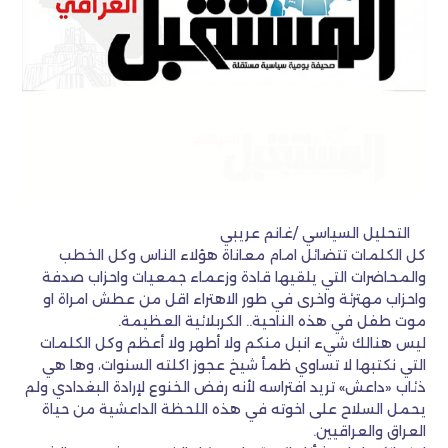
التحليل السياسي /غانم عريبي
كل الكلمات تتضائل امام معاناة هؤلاء الناس وكل الخطب
والمحاضرات التي يلقيها قادة وزعماء جمعيات واحزاب صدفة
واحزاب مهترئة واخرى في طور الاهتراء اقل من عطش امراة او
موت طفل في هذه الناحية.. الكربلائية العظيمة.
ليس هنالك شيء انبل منكم ولا أطهر ولا أعظم وكل الكلمات
التي نكتبها لا تساوي ظمأ شيخ عجوز اكلته السنوات، وها هي
ذئاب «داعش» تريد افتراسه لأنه رفض الخنوع لإرادة البغدادي ولم
يحمل السلاح على اخوته في هذه اللحظة الداعشية من حياة
العراق والعراقيين.