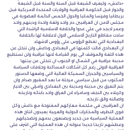
«داعش»، وليعرف الشيعة قبل السنة والسنة قبل الشيعة
والجوار قبل الحكومة العراقية والولايات المتحدة الامريكية قبل
بريطانيا وفرنسا والمانيا والدول الخمس الدائمة العضوية في
مجلس الامن ان العراقيين دم واحد ولغة واحدة ودينهم واحد
وعمر لايجد في علي عدوا والخلافة الاسلامية الراشدة التي
سادت مقاطع التاريخ الاسلامي الاول لاعلاقة لها بالخلافة
البغدادية التي تقطع الرؤوس على رؤوس الاشهاد.
ان البغدادي قالت كلمتها في البغدادي وداعش ولن تتخل عن
هذه اللغة والموقف الى يوم القيامة لانها عراقية ولن تستطيع
مدينة عراقية في الشمال او الجنوب ان تتخلى عن بيئتها
العراقية الاولى رغم كل اشكالات المساكنة وخلافات السياسة
والسياسيين والجدران السميكة العالية التي وضعها الدستور
المكتوب من قبل سياسيي مرحلة ما بعد المقبور صدام وان
يتم التفرق بين مدينة ومدينة بين البغدادي وامرلي بين الانبار
وكربلاء بين النجف وسامراء لان العراق واحد بابنائه وتاريخه
واصالته والق تاريخه.
ان العراقيين في ملحمة معاركهم المفتوحة مع داعش وكل
قوى التطرف والمخابرات الدولية والعربية يعيدون انتاج هذه
العملية السياسية من جديد ويصنعون بدمهم وتضحياتهم
وعطشهم تاريخا جديدا عنوانه ان هذه العملية التي اشرف على