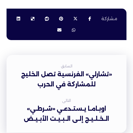
السابق
«تشارلي» الفرنسية تصل الخليج
للمشاركة في الحرب
التالى
اوبـامـا يـستـدعـي «شـرطـي»
الـخـلـيـج إلـى الـبـيـت الأبـيـض