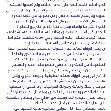
الدنيا لانكم كتبتم النصر على سرف الدبابات ولم تعطوا انفسكم
العزيزة للجلاد الداعشي وقلتم ونفذتم القول المؤكد ان العراقي
يموت ولا يسلم نفسه لداعش ومن يمولها من خلف الحدود.
المدن هي الصمود الاول وهي المتراس الاول لأوّل الدروس
الكبيرة للكرامة والعزة ومن لا يقرا التاريخ فليراجع اسطورة
التحدي في امرلي والبغدادي وكلام السنة الغيارى واستشهادهم
ببطل كربلاء العباس عليه السلام وهي رسالة للشيعة انكم اهل
سلطة فاين انتم من عطاشى السنة في البغدادي؟!.
ان رئيس الوزراء القائد العام للقوات المسلحة حيدر العبادي فعل
ما يمكن ان يفعله رئيس وزراء ممتحن مع البغدادي واهلها
وقال ما لا يمكن قوله في مرحلة كل المدن وكل الجبهات
المفتوحة من المشروع الداعشي تنتظر منه الدعم والتسليح
وهو ممتحن مع الدعم والتسليح في كل مكان من هذا العالم.
انا اكبر في رئيس الوزراء همته الحقيقية وحرصه الاخوي ولكن
اهيب به واقول له ان العطاشى المحاصرين في البغدادي هم
اخوانك واهلك وابنائك واخواتك العراقيات، وانا اتمنى ان تفعلها
بعد فك الحصار وتذهب الى البغدادي وتقف الى جانب اهلها في
وقفة تحدي مهمة كما وقفت مع اهالي حزام بغداد واستقبلت
بالهلاهل و»الجكليت» من قبل اخواتك واخوتك.
ناحية البغدادي مثل كل النواحي العراقية قالت كلمتها في