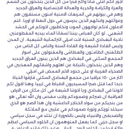
اجزم انكم اعلى شأنا واكبر قدرا من كل الذين يتحدثون عن الشمم
والعزة والكرامة والحرية والعدالة الاجتماعية والعراق الجديد
وهم في بيوتهم في المربعات الامنية امنون مستقرون هم
وعوائلهم وابنائهم الذين يدرسون في دول النفط او اوربا.. انتم
الاعلون لانكم تواجهون الموت وتخاطبون اخوتكم في الحشد
الشعبي.. لو كان العباس بيننا لسقانا الماء بيديه المقطوعتين.
ناحية البغدادي السنية اخت امرلي التركمانية الشيعية.. ان المدن
وليس القادة الشيعة ولا القادة السنة والناس كل الناس من
الطائفتين الظامئون والعطاشى والمقتولون على اسوار
المجمع السكني في البغدادي هم الذين يبنون العراق الجديد
وهم الذين يتحدثون بالنيابة عن اهلهم واشقائهم المعذبين في
الصحراء الغربية او على حدود الالم الممض في امرلي.
اكثر من ١٥٠ عراقيا من مجمع البغدادي السكني فارقوا الحياة
ذبحا كما قتل صبرا المسيحيون الاقباط في ليبيا، وهنا اقول لكم
اخوتنا في البغدادي ويا اخوتنا الشيعة في كل مكان من الارض
العراقية ان صبركم وصمودكم واجب مقدس وان الله تعالى هو
من ينجيكم من سواد الخناجر الداعشية وان هذا الصبر هو الذي
سيخلد ثورتكم وثورة صمودكم في عليين مع الملائكة
والصديقين والانبياء وليس بالضرورة ان تخلد في سجل سياسي
او سجل حزبي كما يفعل المتوهمون ان الخلود السياسي اعظم
واكثر قدرا من الخلود الروحي الرباني ورغم ذلك فانتم الاعلون في