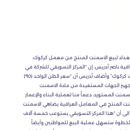
 بغداد لبيع الاسمنت المنتج من معمل كركوك،
كة الاسمنت العراقية ناصر أدريس، إن “المركز التسويقي للشركة في
بغداد افتتح في منطقة الحبيبية خلف نادي الصناعة”، مبيناً أن “المركز باشر ببيع السمنت المنتج من معمل سمنت كركوك”.وأضاف أدريس أن “سعر الطن الواحد (٩٥)
قياسية العراقية رقم ٥/١٩٨٤”، مؤكداً “التزام الشركة بتجهيز الجهات المستفيدة من مادة الاسمنت
ت المستورد، دعماً منا لعملية البناء والإعمار
سمنت المنتج في المعامل العراقية يضاهي الاسمنت
لى أن “هذا المركز التسويقي يستوعب خمسة آلاف
 الخطوة ستسهل عملية البيع للمواطنين وأيضاً