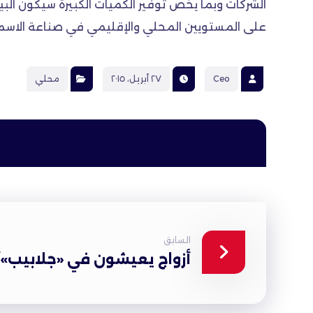
الشركات وبما يخص توفير الكميات الكبيرة سيكون البي
على المستويين المحلي والإقليمي في صناعة الاسمن
Ceo
٢٧ أبريل، ٢٠١٥
محلي
السابق
أزواج يعيشون في «جلابيب»