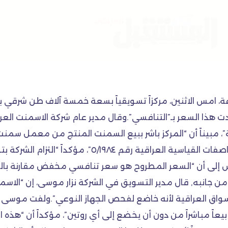
اعة، امس الاثنين، مركزاً تسويقياً بسعة خمسة آلاف طن شرقي
ن سعر الطن الواحد ٩٥ ألف دينار، عدت هذا السعر بـ”التنافسي”.وقال مدير عام شر
ألف دينار من السمنت المنتج والمفحوص وفق المواصفات ال
س إلى أن “السعر المطروح هو سعر تنافسي مخفض مقارنة بالسمن
من جانبه, قال مدير التسويق في الشركة نزار موسى، إن “الا
واق العراقية لأنه خاضع لفحص الجهاز النوعي”.ولفت موسى ا
عاً مباشراً من دون أن يخضع إلى أي روتين”، مؤكداً أن “هذه