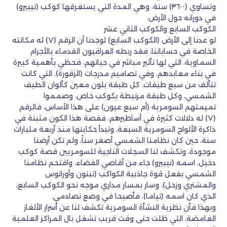
وتساوي (٣٦٠٠) سنة، وهي المدة التي يستغرقها كوكب (نيبيرو)
في دورانه حول الأرض.
الكوكب السابع والكوكب الثاني عشر
لو عدنا إلى الأرض (الكوكب السابع) لوجدنا أن الرقم (٧) له مكانته
الخاصة في حساباتنا، فقد ربطه العراقيون القدماء بالأجرام
السماوية، التي لها تأثير مباشر في حياتهم، فحظي بأهمية كبيرة
في بناء معابدهم، وفي تصاميم مدرجات (الزقورة)، التي كانت
تتألف من سبع طبقات. كل طبقة بلون معين كألوان الطيف
الشمسي، وكل طبقة مرتبطة بكوكب خاص، وصمموا
تميمتهم السومرية (أم سبع عيون) على هذا الأساس، فالرقم
(٧) له دلالات كثيرة في أساطيرهم، فقصة هذا الكون مثبتة في
ذاكرة الألواح السومرية السبعة، وتبدأ حكايتها منذ أربعة مليارات
سنة، حين كان نظامنا الشمسي أصغر سناً، ولم تكن أرضنا
موجودة، وتكشف لنا السجلات الناجية للسومريين قصة كوكب
دخيل، اسمه (نيبيرو) جاء من أقاصي الفضاء، واقتحم نظامنا
الشمسي بفعل قوة جاذبية الكواكب (نبتون وأورانوس
والمشتري وزحل)، وسار بمسار مداري موجه نحو الكوكب السابع،
الذي كان اسمه (تياما)، فأصبحا في وضع تصادمي.
وبهذا فأن نظرية النشأة السومرية تكشف لنا عن أسرار الألغاز
الغامضة، التي ظلت حتى وقت قريب تشغل بال المراكز العلمية