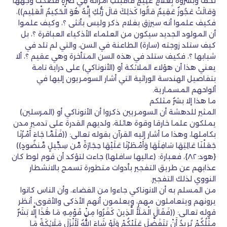
تَخَفْ وَبَشَّرُوهُ بِغُلامٍ عَلِيمٍ فَأَقْبَلَتِ امْرَأَتُهُ فِي صَرَّةٍ فَصَكَّتْ وَجْهَها
وَقالَتْ عَجُوزٌ عَقِيمٌ قالُوا كَذلِكَ قالَ رَبُّكِ إِنَّهُ هُوَ الْحَكِيمُ الْعَلِيم))،
فكيف علموا أنه سيرزق بغلام ذكر وليس بأنثى ؟، وكيف علموا
أن المولود الجديد سيكون من العلماء الأذكياء العباقرة ؟، بل
كيف ستلد زوجته (سارة) الطاعنة في السن، والتي لم تلد في
شبابها ؟، فكيف ستلد في هذه السن المتأخرة وهي عقيم ؟، ألا
يعني هذا أن هؤلاء الملائكة أو (الأنوناكي) على دراية تامة
بتفاصيل الهندسة الوراثية التي أشار السومريون إليها في
ألواحهم المسمارية.
ما هذا إلا بشرٌ مثلكم
المثير للدهشة أن السومريين ذكروا أن الأنوناكي أو (المرسلين)
يملكون علما خارقا وقوة هائلة، ولديهم القدرة على تدمير مدن
بكاملها، وهذا ما أشار إليه القرآن بقوله تعالى: ((فَلَمَّا جَاءَ أَمْرُنَا
جَعَلْنَا عَالِيَهَا سَافِلَهَا وَأَمْطَرْنَا عَلَيْهَا حِجَارَةً مِّن سِجِّيلٍ مَّنضُودٍ))
{هود: ٨٢}، فعبارة: (عاليها سافلها) جاءت لتؤكد أن قوم لوط كان
عذابهم عن طريق التفجير بأدوات متطورة تسمح بالانشطار
النووي لذلك التفجير.
من المسلم به أن الانوناكي جاءوا من الفضاء، وأن الناس كانوا
يرونهم ويتعاملون مهم، ويعلمون أنهم الأذكى والأقوى، أنظر
قوله تعالى: ((فَقَالَ الْمَلَأُ الَّذِينَ كَفَرُوا مِنْ قَوْمِهِ مَا هَٰذَا إِلَّا بَشَرٌ
مِثْلُكُمْ يُرِيدُ أَنْ يَتَفَضَّلَ عَلَيْكُمْ وَلَوْ شَاءَ اللَّهُ لَأَنْزَلَ مَلَائِكَةً مَا