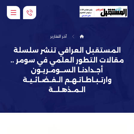
آخر التقارير
المستقبل العراقي تنشر سلسلة
مقالات التطور العلمي في سومر ..
أجـدادنـا الســومـريـون
وارتـبـاطـاتـهـم الـفـضـائـيـة
الـمـذهـلــة