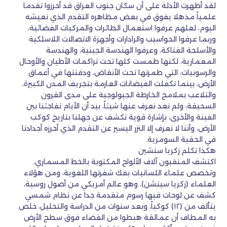
لقد أظهرت الأدلة على أن سكان جنوب العراق قد أحرزوا تقدما
علمياً مذهلا يفوق في بعض مظاهره التقدم الذي نعيشه
اليوم، لعلهم عرفوا استعمال الطائرات والمركبات الفضائية،
وربما عرفوا الحواسيب والرادارات وأجهزة الاتصالات اللاسلكية
والأسلحة الفتاكة، وعرفوا الهندسة الجينية، والهندسة
المعمارية، لكنها طمست كلها تحت تراكمات الأطيان والأوحال
والرسوبيات، التي طمرتها تحت الأنقاض، ودفنتها في أعماق
الأرض، بينما تكفلت الفيضانات العارمة بتجريف المدن الكبيرة،
والتلاعب بملامح الخارطة الجيولوجية على مدى القرون
السحيقة، ولم نعد نعرف عنها شيئاً، بيد أن الأيام تفاجئنا بين
الفينة والأخرى، بإشارة قوية تكشف عن جهلنا بتاريخ كوكب
الأرض، وأننا لا نعرف إلا النزر اليسير عن التقدم الذي أحرزه أجدادنا
في الحقبة السومرية.
هكذا تكلم زكريا ستشين
اكتشف المنقبون آلاف الألواح المكتوبة بالخط المسماري،
وتخصص علماء اللسانيات بفك شفرتها اللغوية، ومن هؤلاء
العلماء (زكريا سيتشن)، وهو عالم أمريكي من أصول روسية،
كشف عن لوحات فيها رسوم متقدمة جدا عن نظام شمسي
يتألف من (١٢) كوكباً، وبعد سنوات من الدراسة والتحليل، خلص
به المطاف أن عمالقة هبطوا من الفضاء فوق سطح الأرض