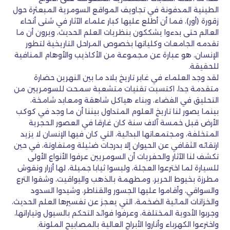
الطينية المدفونة في تجاويف المواقع السومرية المبعثرة حول
زقورة (أور)، فما أن أطلع عليها كبار علماء الآثار في شتى أنحاء
العالم حتى بدءوا يشككون بنظريات العلم الحديث، ويرون أن ما
تقدمه الجامعات وكلياتها بخصوص المراحل التاريخية لتطور
الإنسان، هو عبارة عن مجموعة من الأكاذيب والأوهام المنافية
للحقيقة.
لقد وجد العلماء في غابر تاريخ بلاد ما بين النهرين حضارة
متقدمة جدا، اكتسبت تقنيات متشعبة سمحت للسومريين من
التحليق في الفضاء، وبناء هياكل شاهقة ومعابد شامخة،
بينما يصور لنا تاريخ العلوم المتداول بيننا أن ما وجد في كوكب
الأرض قبل خمسة آلاف سنة كان غارقا في العصور الحجرية
المتخلفة، ومجتمعاتها البدائية، التي كان فيها الإنسان لا يزيد
ارتقائه الثقافي عن الحيوان إلا بدرجات ضئيلة ومتفاوتة، في حين
تكشف لنا الآثار والحفريات أن السومريين عرفوا الأنواع الأولى
للسيارة لما اخترعوا العجلة، ولبسوا ثيابا جميلة، لها أزرار ونقوش
مطرزة بخيوط الحرير، ومطهمة بالذهب واليواقيت، وشقوا الترع
والسواقي، وأقاموا عليها الجسور والقناطر، وشيدوا السدود
والخزانات المائية الضخمة، التي يعجز عن تفسيرها العلم الحديث،
وجربوا الأدوية المختلفة، وعرفوا فوائد التحكم بالسيول وتياراتها،
واخترعوا الكهرباء وأناروا الأبراج العالية بالمصابيح الملونة.