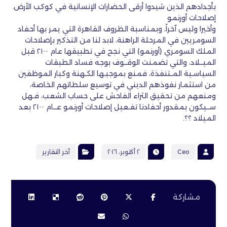
بأجدادهم الذين شيدوا أرقى الحضارات الإنسانية في كوكب الأرض.
إصلاحات أورنمو
وأخيرا وليس آخراً، وبمناسبة الظروف القاهرة التي يمر بها أحفاد
السومريين في المرحلة الراهنة، لابد لنا من التذكير بإصلاحات
الملك السومري (أورنمو) التي نجح في تطبيقها عام ٢١٠٠ قبل
الميــلاد، والتي تضمنت الوقــوف بوجه فساد الطبقات
السياسـية المـتنفذة، فمنع بموجبـها الكـهنة وكبار الموظفين
من استثمار نفوذهم الديني في توسيع سلطاتهم الخاصة،
ومنعهم من تحقيق الثراء الفاحش على حساب الشعب، فـهل
ســيكون بمقدور أحفادنا تفـعيل إصلاحات أورنمو عــام ٢١٠٠ بعد
الميلاد ؟؟.
Ceo
٢ أكتوبر، ٢٠١٦
آخر التقارير