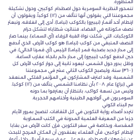
المتطورة.
تتمحور النظرية السومرية حول اصطدام كوكبين، وحول تشكيلة
مجموعتنا التي يقولون أنها تتألف من (١٢) كوكباً، ويقولون: أن
ارتطام أحد أقمار (نيبيرو) بالكوكب (تياما)، أدى إلى انفلاقه، وتبعثر
نصف مكوناته في الفضاء، فتناثرت شظاياه لتشكل حزام
الكويكبات، التي شكلت نواة القبة الزرقاء (أي السماء)، بينما صار
النصف المتبقي من كوكب (تياما) هو كوكب الأرض، الذي أندفع
إلى مدار جديد بصحبة قمر (تياما) الرئيس (أي قمرنا الحالي)، في
حين اندفع كوكب (نيبيرو) إلى مدار دائم باتجاه عقارب الساعة،
وظل يدور حول الشمس، ليعود ثانية إلى جوار كوكب الأرض كل
(٣٦٠٠) سنة، وليصبح الكوكب الثاني عشر في مجموعتنا
الشمسية. وقد اعترف المشاركون في المؤتمر الفلكي المنعقد
في (براغ) عام ٢٠٠٨ بأن نظامنا الشمسي يتألف من (١٢) كوكبا،
وليس من تسعة كواكب، بانتظار أن يعترفوا بما دونه
السومريون في ألواحهم الطينية وأختامهم الحجرية.
سر البناء الكوني
تتردد أصداء رواية التكوين في كل الثقافات، لتصبح بمرور الأيام
جزءا من المعرفة العلمية المدونة في الكتب السماوية
المقدسة، وبخاصة في سفر التكوين، فإن كانت الأرض من بقايا
ارتطام كوكبين، فأن العلماء يعتقدون أن المكان المرجح للبحث
عن تشوهات الاصطدام، يقع على عمق سبعة أميال داخل أغوار