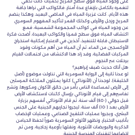
على وجود المياه فوق سطح المريخ بكميات كانت تكفي
لتغمره بالكامل بارتفاع عدة أمتار، فالكواكب التي نراها جافة
هذه الأيام، كانت غزيرة المياه في الماضي البعيد، وهكذا ينضم
المريخ وزحل والأرض وكذلك القمر لتأكيد المفهوم السومري
عن وجود المياه في كواكب المجموعة الشمسية، فمع
اكتشاف المياه فوق سطح قمرنا والكواكب البعيدة، أضحت فكرة
الاستيطان قابلة للتنفيذ، آخذين في الاعتبار إمكانية استخراج
الأوكسجين من الماء، ثم أن المياه من أهم مكونات وقود
المركبات الفضائية، وقد زاد هذا الاكتشاف من احتمالات القيام
برحلات عبر النجوم.
هل أتاك حديث ضيف إبراهيم؟
لو عدنا ثانية إلى الرواية السومرية التي تناولت موضوع (أصل
الخليقة)، لوجدنا أن (الأنوناكي) كانوا يمثلون الملائكة المرسلين
إلى الأرض لمساعدة الناس بأمر من خالق الأكوان ومكورها، وتشير
تفاسيرهم إلى قيام الأنوناكي بإرسال كائنات لاستكشاف الأرض
قبل حوالي (٤٥٠) ألف سنة، ثم قام الأنوناكي أنفسهم بزيارة
الأرض بعد (١٥٠) ألف سنة، ليجروا تجاربهم الجينية على الجنس
البشري، ويجروا عمليات التلقيح الصناعي، وعمليات الإخصاب
بأنابيب الاختبار، وتظهر الألواح السومرية صوراً لحفظ الحيامن
الذكرية والبويضات الأنثوية، ونقلها بأوعية زجاجية، ومن ثم
إخضاعها لتقنيات الهندسة الجينية.