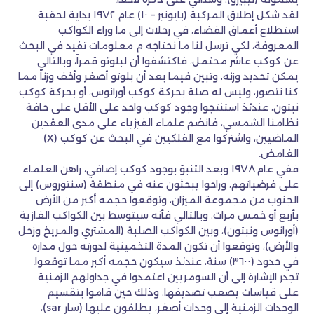
لقد شكل إطلاق المركبة (بايونير – ١٠) عام ١٩٧٢ بداية لحقبة
استطلاع أعماق الفضاء، في رحلات إلى ما وراء الكواكب
المعروفة، لكي ترسل لنا ما نحتاجه م معلومات تفيد في البحث
عن كوكب عاشر محتمل، فاكتشفوا أن لبلوتو قمراً، وبالتالي
يمكن تحديد وزنه، وتبين فيما بعد أن بلوتو أصغر وأخف وزناً مما
كنا نتصور، وليس له صلة بحركة كوكب أورانوس، أو بحركة كوكب
نبتون، عندئذ استنتجوا وجود كوكب واحد على الأقل على حافة
نظامنا الشمسي، فانضم علماء الفيزياء على مدى العقدين
الماضيين، واشتركوا مع الفلكيين في البحث عن كوكب (X)
الغامض.
ففي عام ١٩٧٨ وبعد التنبؤ بوجود كوكب إضافي، راهن العلماء
على فرضياتهم، وراحوا يبحثون عنه في منطقة (سنتوروس) إلى
الجنوب من مجموعة الميزان، وتوقعوا حجمه أكبر من الأرض
بأربع أو خمس مرات، وبالتالي فأنه سيتوسط بين الكواكب الغازية
(أورانوس ونبتون)، وبين الكواكب الصلبة (المشتري والمريخ وزحل
والأرض)، وتوقعوا أن تكون المدة التخمينية لدورته حول مداره
في حدود (٣٦٠٠) سنة، عندئذ سيكون حجمه أكبر مما توقعوا.
تجدر الإشارة إلى أن السومريين اعتمدوا في جداولهم الزمنية
على قياسات يصعب تصديقها، وذلك حين قاموا بتقسيم
الوحدات الزمنية إلى وحدات أصغر، يطلقون عليها (سار sar)،