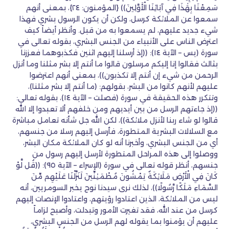
سَمِعْنَا بِهَٰذَا فِي آبَائِنَا الْأَوَّلِينَ)) {المؤمنون: ٢٤}، بمعنى أنهم
سمعوا عن الملائكة كرسل، ولكن أن يكون الرسول بشري فهذا
شيء جديد عليهم، لم يسمعوا به من قبل. وأنظر أيضاً كيف
اعترض الناس على الأنبياء من الجنس البشري، بقوله تعالى في
سورة (يس – الآية ١٤): ((إذ أرسلنا إليهم اثنين فكذبوهما فعززنا
بثالث فقالوا إنا إليكم مرسلون قالوا ما أنتم إلا بشر مثلنا وما أنزل
الرحمن من شيء إن أنتم إلا تكذبون))، بمعنى أنهم اعترضوا
عليهم لأنهم كانوا من البشر، بقولهم: (ما أنتم إلا بشر مثلنا)،
وتتكرر هذه الحقيقة في سورة (فصلت – الآية ١٤)، بقوله تعالى:
((إذ جاءتهم الرسل من بين أيديهم ومن خلفهم ألا تعبدوا إلا الله
قالوا لو شاء ربنا لأنزل ملائكة))، لكن الله جل شأنه تعامل مباشرة
مع السلالات البشرية المتطورة، فأرسل إليهم رسلا من جنسهم،
أي من الجنس البشري، وأخبرنا أنه لو كان الملائكة مكان البشر،
ووصلوا إلى هذه المراحل المتطورة لأرسل إليهم رسول من
جنسهم، أنظر قوله تعالى في سورة (الإسراء – الآية ٩٥): ((قُل لَّوْ
كَانَ فِي الْأَرْضِ مَلَائِكَةٌ يَمْشُونَ مُطْمَئِنِّينَ لَنَزَّلْنَا عَلَيْهِم مِّنَ
السَّمَاءِ مَلَكًا رَّسُولًا))، لذلك نرى سيدنا نوح يخبر السومريين، أنه
ليس من الملائكة، الذين اعتادوا رؤيتهم، واعتادوا الإنصات إليهم
كرسل من عند الله، فقد تغيرت الأمور وتبدلت، وأصبح لزاماً
عليهم أن يؤمنوا بما يقوله لهم الرسل من الجنس البشري،