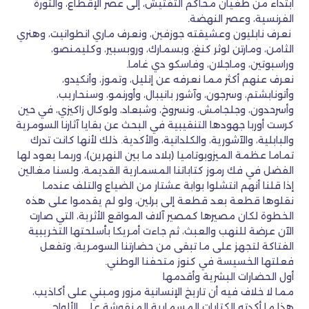
ابتداء من طغيان محاكم التفتيش، إلى عصر الإقطاع، والثورة
الفرنسية، وعصر النهضة.
نعرف نابليون وعشيقته جوزفين، ونعرف ماري انطوانيت، وهنري
الثامن، ومارتن لوثر كنغ، وبسمارك، وروبسبير، وكليمنصو،
وراسبوتين، وماجلان، وفاسكو دي غاما.
نعرف عنهم أكثر مما نعرفه عن إنليل، وتموز، وأنكيدو،
وأتونابشتم، وسرجون، وآشور بانيبال، وأورنمو، وسنحاريب،
وأسرحدون، وجلجامش، ونسروخ، وشبعاد، ولوكال زاكيزي، في حين
كرست أوربا جهودها التنقيبية في البحث عن بقايا آثارنا السومرية
والبابلية، والآشورية، والكلدانية، والأكدية. ذلك لأنها كانت تدرك
تماما عظمة الميزوبوتاميا (بلاد ما بين النهرين)، وربما يعود لها
الفضل في فك رموز كتاباتنا المسمارية القديمة، ولسنا مغالين
إذا قلنا أنهم انتشلوا بوابة عشتار من الضياع والتلف عندما
نقلوها قطعة بعد قطعة إلى برلين، ولو لم يقدموا على هذه
الخطوة لكان مصيرها كمصير آلاف المواقع الأثرية، التي صارت
الآن عرضة للنهب والعبث، ثم جاءت أمريكا بأسلحتها التخريبية
الفتاكة لتجهز على ما تبقى من حضارتنا السومرية، وتفعل
فعلتها الخسيسة في كنوز متحفنا الوطني.
أول الحضارات البشرية وأقدمها
مما لا خلاف فيه أن تاريخ الإنسانية مزور ومبني على أكاذيب،
هذا ما أكدته الكتابات المسمارية المنقوشة على الألواح