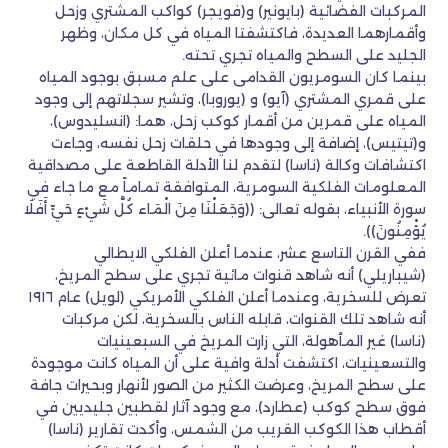
المركبات الفضائية (بايونير) و(فويجر) كواكب المشتري وزحل
وأقمارهما العديدة، فاكتشفتا المياه في كل مكان، وظهر
الجليد على السطح والمياه تجري تحته.
بينما كان السومريون القدامى على علم مسبق بوجود المياه
على قمري المشتري (آيو) و (يوروبا)، وتشير سجلاتهم إلى وجود
المياه على قمرين من أقمار كوكب زحل، هما: (انسليدوس)،
و(تيتيس)، إضافة إلى وجودها في حلقات زحل نفسه، وجاءت
اكتشافات وكالة (ناسا) لتقدم لنا الأدلة القاطعة على مصداقية
المعلومات الفلكية السومرية، المتوافقة تماماً مع ما جاء في
سورة الأنبياء، بقوله تعالى: ((وَجَعَلْنَا مِنَ الْمَاء كُلَّ شَيْءٍ حَيٍّ أَفَلَا
يُؤْمِنُونَ)).
ففي القرن التاسع عشر، عندما أعلن الفلكي الايطالي
(شيباريلي) أنه شاهد قنوات مائية تجري على سطح المريخ،
تعرض للسخرية، وعندما أعلن الفلكي الأمريكي (لويل) عام ١٩١٦
أنه شاهد تلك القنوات، قابله الناس بالسخرية، لكن مركبات
(ناسا) غير المأهولة، التي زارت المريخ في السبعينيات
والتسعينيات، اكتشفت أدلة وافية على أن المياه كانت موجودة
على سطح المريخ، وعرضت الكثير من الصور لأنهار وبحيرات جافة
فوق سطح كوكب (عطارد)، مع وجود آثار لقطبين جليديين في
أقطاب هذا الكوكب القريب من الشمس، وأكدت تقارير (ناسا)