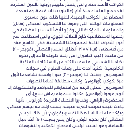
الكواكب الأبعد منه، والتي يتعذر عليهم رؤيتها بالعين المجردة.
لقد جمع العلماء منذ أيام (غاليلو) بيانات قيمة، ومتعددة
المصادر عن الكواكب البعيدة، لكنها ظلت دون مستوى
المعلومات الهائلة، التي وفرها لنا التلسكوب الفضائي (هابل)،
والمعلومات المؤكدة التي وفرتها أيضاً المسابر الفضائية في
رحلاتها الاستطلاعية خارج الغلاف الجوي، والتي استطاعت سبر
أغوار الأطراف النائية لمجموعتنا الشمسية، ففي التاسع عشر
من أغسطس (آب) ١٩٧٧، أنطلق المسبر الفضائي (فويجر – ٢)
من قاعدة (كيب كنافيرال) في رحلة طويلة الأمد إلى تخوم
نظامنا الشمسي، فنسفت الكثير من الاستنتاجات الفلكية
الاكاديمية، لكنها أكدت على رصانة العلوم في سجلات
السومريين، ونقلت لنا (فويجر – ٢) صورا واضحة نشاهدها لأول
مرة لكوكب (أورانوس)، وكانت مطابقة تماما لتصورات
السومريين، فعلى الرغم من افتقارهم للمراصد والتلسكوبات إلا
أنهم عرفوا (أورانوس)، وكانوا يسمونه (ماش سيغ)، أي
المخضوضر الزاهي، وفسروا الانحناءة الفريدة لأورانوس، بأنها
جاءت نتيجة تعرضه لضربة عنيفة، بسبب ارتطامه بجسم فضائي،
ويؤكد علماء الناسا هذا التفسير، بقولهم: (أن ذلك الجسم
الفضائي كان بحجم الأرض، وكان يسير بسرعة (٤٠) ألف ميل
بالساعة، وهو السبب الرئيس لاعوجاج الكوكب، والتشوهات