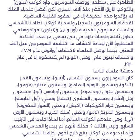
الظاهرة على سطحه، ووصف السومريون جاره كوكب (نبتون)
بالكوكب الأزرق الأخضر منذ آلاف السنين، لكن أفضل علماء الفلك
لم يؤكدوا هذه الحقيقة إلا في العقود القليلة الماضية.
لقد قام السومريون بتسجيل وتسمية كواكب نظامنا الشمسي،
وشملت معارفهم القديمة (أورانوس) و(نبتون)، فوثقوها في
جداول ثابتة، ولوحات بارزة، في حين تسعى مراصدنا الفلكية
المتطورة الآن لإعادة اكتشاف ما اكتشفه السومريون قبل آلاف
السنين، بينما توصل العلماء لاكتشاف أورانوس عام ١٧٨١،
واكتشاف نبتون عام ، وحتى (بلوتو) لم يكتشفوه إلا في عام
١٩٣٠.
دهشة علماء الناسا
كان السومريون يسمون الشمس (آبسو)، ويسمون القمر
(كنكو)، ويسمون الزهرة (لاهامو)، ويسمون عطارد (مومو)،
ويسمون نبتون (نوديمود)، ويسمون أورانوس (آنو)، ويسمون
زحل (أنشار)، ويسمون المشتري (كيشار) وتعني: (أول اليابسة)،
ويسمون حزام الكويكبات (راكيش)، وتعني (السوار المضروب)،
ويسمون المريخ (لامو)، وتعني (ملك الحرب)، ويسمون الأرض
(تي)، وهي عندهم الكوكب السابع، أما لماذا جاءت في الترتيب
السابع، وليس الثالث ؟، فذلك لأنهم لم يبدءوا العد من الشمس،
وإنما بدءوه من كوكب يقع خارج تخوم نظامنا الشمسي،
يسمونه (نيبيرو)، وسنأتي على ذكره لاحقاً.