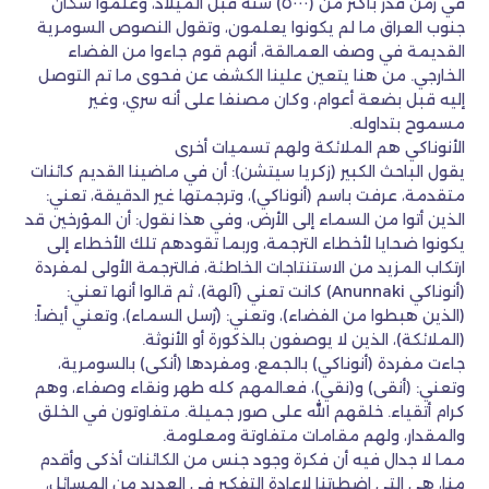
في زمن قدر بأكثر من (٥٠٠٠) سنة قبل الميلاد، وعلموا سكان
جنوب العراق ما لم يكونوا يعلمون، وتقول النصوص السومرية
القديمة في وصف العمالقة، أنهم قوم جاءوا من الفضاء
الخارجي. من هنا يتعين علينا الكشف عن فحوى ما تم التوصل
إليه قبل بضعة أعوام، وكان مصنفا على أنه سري، وغير
مسموح بتداوله.
الأنوناكي هم الملائكة ولهم تسميات أخرى
يقول الباحث الكبير (زكريا سيتشن): أن في ماضينا القديم كائنات
متقدمة، عرفت باسم (أنوناكي)، وترجمتها غير الدقيقة، تعني:
الذين أتوا من السماء إلى الأرض، وفي هذا نقول: أن المؤرخين قد
يكونوا ضحايا لأخطاء الترجمة، وربما تقودهم تلك الأخطاء إلى
ارتكاب المزيد من الاستنتاجات الخاطئة، فالترجمة الأولى لمفردة
(أنوناكي Anunnaki) كانت تعني (آلهة)، ثم قالوا أنها تعني:
(الذين هبطوا من الفضاء)، وتعني: (رُسل السماء)، وتعني أيضاً:
(الملائكة)، الذين لا يوصفون بالذكورة أو الأنوثة.
جاءت مفردة (أنوناكي) بالجمع، ومفردها (أنكى) بالسومرية،
وتعني: (أنقى) و(نقي)، فعالمهم كله طهر ونقاء وصفاء، وهم
كرام أتقياء. خلقهم الله على صور جميلة. متفاوتون في الخلق
والمقدار، ولهم مقامات متفاوتة ومعلومة.
مما لا جدال فيه أن فكرة وجود جنس من الكائنات أذكى وأقدم
منا، هي التي اضطرتنا لإعادة التفكير في العديد من المسائل،