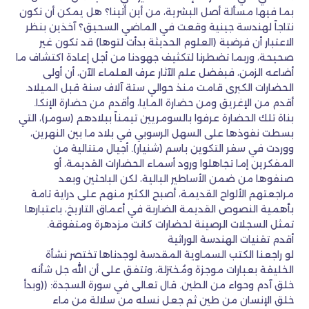
بما فيها مسألة أصل البشرية، من أين أتينا؟ هل يمكن أن نكون
نتاجاً لهندسة جينية وقعت في الماضي السحيق؟ آخذين بنظر
الاعتبار أن فرضية (العلوم الحديثة بدأت لتوها) قد تكون غير
صحيحة، وربما تضطرنا لتكثيف جهودنا من أجل إعادة اكتشاف ما
أضاعه الزمن، فبفضل علم الآثار عرف العلماء الآن، أن أولى
الحضارات الكبرى قامت منذ حوالي ستة آلاف سنة قبل الميلاد.
أقدم من الإغريق ومن حضارة المايا، وأقدم من حضارة الإنكا.
بناة تلك الحضارة عرفوا بالسومريين تيمناً ببلادهم (سومر)، التي
بسطت نفوذها على السهل الرسوبي في بلاد ما بين النهرين،
ووردت في سفر التكوين باسم (شنيار). أجيال متتالية من
المفكرين إما تجاهلوا ورود أسماء الحضارات القديمة، أو
صنفوها من ضمن الأساطير البالية، لكن الباحثين وبعد
مراجعتهم الألواح القديمة، أصبح الكثير منهم على دراية تامة
بأهمية النصوص القديمة الضاربة في أعماق التاريخ، باعتبارها
تمثل السجلات الرصينة لحضارات كانت مزدهرة ومتفوقة.
أقدم تقنيات الهندسة الوراثية
لو راجعنا الكتب السماوية المقدسة لوجدناها تختصر نشأة
الخليقة بعبارات موجزة ومُختزلة، وتتفق على أن الله جل شأنه
خلق آدم وحواء من الطين. قال تعالى في سورة السجدة: ((وبدأ
خلق الإنسان من طين ثم جعل نسله من سلالة من ماء