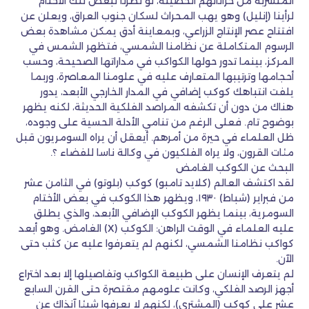
المتسربة من خزاناتهم الحصينة، لو نظرنا لبعض تلك الأختام
لرأينا (إنليل) وهو يهب المحراث لسكان جنوب العراق، ويعلن عن
افتتاح عصر الإنتاج الزراعي، وبمعاينة أدق يمكن مشاهدة بعض
الرسوم المتكاملة عن نظامنا الشمسي، فتظهر الشمس في
المركز، بينما تدور حولها الكواكب في مداراتها الصحيحة، وحسب
أحجامها وترتيبها المتعارف عليه في علومنا المعاصرة، وربما
يلفت انتباهك كوكب إضافي في المدار الخارجي الأبعد، يدور
هناك من دون أن تكشفه المراصد الفلكية الحديثة، لكنه يظهر
بوضوح تام. فعلى الرغم من تنامي الأدلة الحسية على وجوده،
ظل العلماء في حيرة من أمرهم. أيعقل أن يراه السومريون قبل
مئات القرون، ولا يراه الفلكيون في وكالة ناسا للفضاء ؟.
البحث عن الكوكب الغامض
لقد اكتشف العالم (كلايد تامبو) كوكب (بلوتو) في الثامن عشر
من فبراير (شباط) ١٩٣٠، ويظهر هذا الكوكب في بعض الأختام
السومرية، بينما يظهر الكوكب الإضافي الأبعد، والذي يطلق
عليه العلماء في الوقت الراهن: الكوكب (X) الغامض. وهو أبعد
كواكب نظامنا الشمسي، لكنهم لم يتعرفوا عليه عن كثب حتى
الآن.
لم يتعرف الإنسان على طبيعة الكواكب وتفاصيلها إلا بعد اختراع
أجهز الرصد الفلكي، وكانت علومهم مقتصرة حتى القرن السابع
عشر على كوكب (المشتري)، لكنهم لا يعرفوا شيئا آنذاك عن