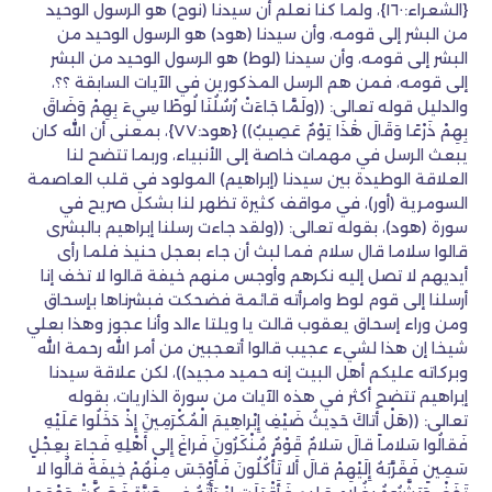
{الشعراء:١٦٠}، ولما كنا نعلم أن سيدنا (نوح) هو الرسول الوحيد
من البشر إلى قومه، وأن سيدنا (هود) هو الرسول الوحيد من
البشر إلى قومه، وأن سيدنا (لوط) هو الرسول الوحيد من البشر
إلى قومه، فمن هم الرسل المذكورين في الآيات السابقة ؟؟،
والدليل قوله تعالى: ((ولَمَّا جَاءَتْ رُسُلُنَا لُوطًا سِيءَ بِهِمْ وَضَاقَ
بِهِمْ ذَرْعًا وَقَالَ هَٰذَا يَوْمٌ عَصِيبٌ)) {هود:٧٧}، بمعنى أن الله كان
يبعث الرسل في مهمات خاصة إلى الأنبياء، وربما تتضح لنا
العلاقة الوطيدة بين سيدنا (إبراهيم) المولود في قلب العاصمة
السومرية (أور)، في مواقف كثيرة تظهر لنا بشكل صريح في
سورة (هود)، بقوله تعالى: ((ولقد جاءت رسلنا إبراهيم بالبشرى
قالوا سلاما قال سلام فما لبث أن جاء بعجل حنيذ فلما رأى
أيديهم لا تصل إليه نكرهم وأوجس منهم خيفة قالوا لا تخف إنا
أرسلنا إلى قوم لوط وامرأته قائمة فضحكت فبشرناها بإسحاق
ومن وراء إسحاق يعقوب قالت يا ويلتا ءالد وأنا عجوز وهذا بعلي
شيخا إن هذا لشيء عجيب قالوا أتعجبين من أمر الله رحمة الله
وبركاته عليكم أهل البيت إنه حميد مجيد))، لكن علاقة سيدنا
إبراهيم تتضح أكثر في هذه الآيات من سورة الذاريات، بقوله
تعالى: ((هَلْ أَتاكَ حَدِيثُ ضَيْفِ إِبْراهِيمَ الْمُكْرَمِينَ إِذْ دَخَلُوا عَلَيْهِ
فَقالُوا سَلاماً قالَ سَلامٌ قَوْمٌ مُنْكَرُونَ فَراغَ إِلى أَهْلِهِ فَجاءَ بِعِجْلٍ
سَمِينٍ فَقَرَّبَهُ إِلَيْهِمْ قالَ أَلا تَأْكُلُونَ فَأَوْجَسَ مِنْهُمْ خِيفَةً قالُوا لا