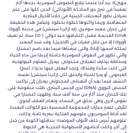
مهين))، بيد أننا عندما نراجع النصوص السومرية، نجدها أكثر
تعقيداً في شرح دور الملائكة (الأنوناكي)، الذين كانوا على علم
بمراحل تطور التعديلات الجينية في خلايا الأجيال البشرية
المتعاقبة، وربما واكبوها خطوة بخطوة. وتتضح هذه الحقيقة
على جدران معبد سومري، زاره (زكريا سيتشن) في مدينة (أوروك
Uruk) القديمة، فقبل اكتشافها منذ حوالي (١٥٠) سنة، لم تعرف
(أوروك) إلا من خلال فقرات في (الانجيل)، وقد شيد المعبد
لملكة اسمها (إنانا)، والتي عرفناها فيما بعد باسم (عشتار)،
والتي تظهر في النقوش السومرية حاملة إبريقا من ماء الحياة،
ومحاطة بزخارف لثعبانين مجدولين، يرمزان للعلوم البيولوجية،
التي كانت سائدة وقتذاك، ويجد البعض فيها نذيرا لـ (عنخ)
الفرعوني، أو رمزا للحياة والخلق، لكن (زكريا سيتشن) نفسه،
اكتشف فيما بعد أن الثعبانين المجدولين يرمزان إلى تراكيب
الحمض النووي (DNA) لدى الجنس البشري، ظلت منقوشة على
تلك الجدران منذ أكثر من ستة آلاف سنة، وظهرت (عشتار) في
نقوش أخرى وهي تحلق في السماء، وتغادر الغلاف الجوي
للأرض، لتعبر مدارات المجموعة الشمسية نحو الكواكب البعيدة.
لقد أحاط السومريون علومهم الفلكية بسرية تامة، وكانت
علومهم تُدرس خلف الأبواب الموصدة. يتناقلها الكهنة من جيل
إلى آخر، وكانت أختامهم الأسطوانية الحجرية هي الخيوط