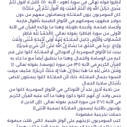
أنظروا قوله تعالى في سورة (هود – الآية ٥٠): ((قُلْ لا أَقُولُ لَكُمْ
عِنْدِي خَزَائِنُ اللَّهِ وَلا أَعْلَمُ الْغَيْبَ وَلا أَقُولُ لَكُمْ إِنِّي مَلَكٌ)).
كان السومريون يرون الملائكة ويتعاملون معهم من دون
حواجز، فظهرت رسوماتهم في الألواح الطينية بأطوال فارعة،
وأجساد ضخمة، وأجنحة طويلة، وهذا ما يؤكده القرآن في الآية
الأولى من سورة (فاطر)، بقوله تعالى: ((الْحَمْدُ لِلَّهِ فَاطِرِ
السَّمَاوَاتِ وَالْأَرْضِ جَاعِلِ الْمَلَائِكَةِ رُسُلًا أُولِي أَجْنِحَةٍ مَّثْنَىٰ وَثُلَاثَ
وَرُبَاعَ يَزِيدُ فِي الْخَلْقِ مَا يَشَاءُ إِنَّ اللَّهَ عَلَىٰ كُلِّ شَيْءٍ قَدِيرٌ)).
بينت لنا الألواح السومرية أن الانوناكي أو الملائكة كانوا على قدر
كبير من الوسامة والجمال، وهذا ما ينطبق أيضاً مع ما جاء به
القرآن الكريم في الآية (٣١) من سورة (يوسف)، بقوله تعالى: ((
وَقُلْنَ حَاشَ لِلَّهِ مَا هَذَا بَشَرًا إِنْ هَذَا إِلا مَلَكٌ كَرِيمٌ)). فكيف عرفت
النسوة بجمال الملائكة، ذلك لأن الملائكة كانوا يتمثلون للناس
بأشكال ساحرة الجمال.
من ناحية أخرى نجد أن الأنوناكي في الألواح السومرية كانوا من
جنس واحد، أي أنهم كانوا ذكورا، وهذا ما أكد عليه القرآن الكريم
في الآية (٢٧) من سورة النجم، بقوله تعالى: ((إن الذين لا
يؤمنون بالآخرة ليسمون الملائكة تسمية الأنثى)).
حملات تخريبية مقصودة
كتب السومريون تاريخهم على ألواح طينية، كالتي ظلت مدفونة
تحت تراكمات الأحجار المبعثرة حول زقورة (أور)، فكانت هدفاً