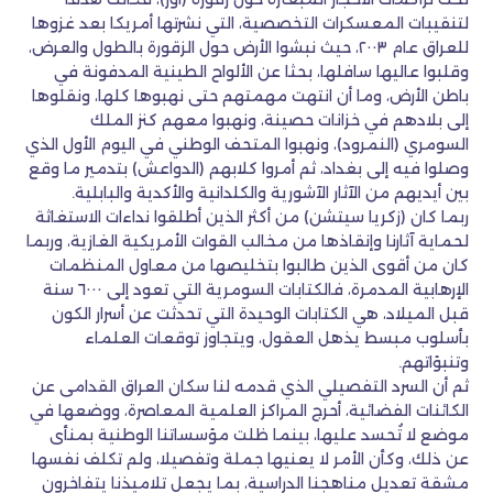
لتنقيبات المعسكرات التخصصية، التي نشرتها أمريكا بعد غزوها
للعراق عام ٢٠٠٣، حيث نبشوا الأرض حول الزقورة بالطول والعرض،
وقلبوا عاليها سافلها، بحثا عن الألواح الطينية المدفونة في
باطن الأرض، وما أن انتهت مهمتهم حتى نهبوها كلها، ونقلوها
إلى بلادهم في خزانات حصينة، ونهبوا معهم كنز الملك
السومري (النمرود)، ونهبوا المتحف الوطني في اليوم الأول الذي
وصلوا فيه إلى بغداد، ثم أمروا كلابهم (الدواعش) بتدمير ما وقع
بين أيديهم من الآثار الآشورية والكلدانية والأكدية والبابلية.
ربما كان (زكريا سيتشن) من أكثر الذين أطلقوا نداءات الاستغاثة
لحماية آثارنا وإنقاذها من مخالب القوات الأمريكية الغازية، وربما
كان من أقوى الذين طالبوا بتخليصها من معاول المنظمات
الإرهابية المدمرة، فالكتابات السومرية التي تعود إلى ٦٠٠٠ سنة
قبل الميلاد، هي الكتابات الوحيدة التي تحدثت عن أسرار الكون
بأسلوب مبسط يذهل العقول، ويتجاوز توقعات العلماء
وتنبؤاتهم.
ثم أن السرد التفصيلي الذي قدمه لنا سكان العراق القدامى عن
الكائنات الفضائية، أحرج المراكز العلمية المعاصرة، ووضعها في
موضع لا تُحسد عليها، بينما ظلت مؤسساتنا الوطنية بمنأى
عن ذلك، وكأن الأمر لا يعنيها جملة وتفصيلا، ولم تكلف نفسها
مشقة تعديل مناهجنا الدراسية، بما يجعل تلاميذنا يتفاخرون