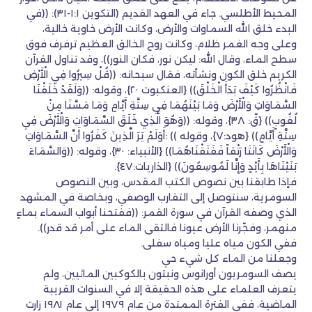
المحيط الأطلسي. جاء في العهد القديم (التكوين ١:١-٣١): ((في
البدء خلق الله السماوات والأرض، وكانت الأرض خاوية خالية،
وعلى وجه الغمر ظلام، وكانت روح الخالق العظيم ترفرف فوق
سطح الماء، وقال الله: ليكن نور، فكان النور))، وقد تناول القرآن
الكريم خلق الكون ونشأته، فقال سبحانه: ((قُلْ سِيرُوا فِي الْأَرْضِ
فَانْظُرُوا كَيْفَ بَدَأَ الْخَلْقَ)) {العنكبوت ٢٠}، وقوله: ((وَلَقَدْ خَلَقْنَا
السَّمَاوَاتِ وَالْأَرْضَ وَمَا بَيْنَهُمَا فِي سِتَّةِ أَيَّامٍ وَمَا مَسَّنَا مِنْ
لُغُوبٍ)) {قّ: ٣٨}، وقوله: ((وَهُوَ الَّذِي خَلَقَ السَّمَاوَاتِ وَالْأَرْضَ فِي
سِتَّةِ أَيَّامٍ)) {هود:٧}، وقوله )) :أَوَلَمْ يَرَ الَّذِينَ كَفَرُوا أَنَّ السَّمَاوَاتِ
وَالْأَرْضَ كَانَتَا رَتْقاً فَفَتَقْنَاهُمَا)) {الأنبياء: ٣٠}، وقوله: ((وَالسَّمَاءَ
بَنَيْنَاهَا بِأَيْدٍ وَإِنَّا لَمُوسِعُونَ)) {الذاريات:٤٧}.
فإذا طابقنا بين نصوص الكتب المقدس، وبين النصوص
السومرية، سنتوصل إلى التقارب الوصفي، وبخاصة في المشهد
الذي وصفه القرآن في سورة القمر: ((ففتحنا أبواب السماء بماءٍ
منهمر، وفجّرنا الأرض عيونا فالتقى الماء على أمر قد قدر)).
ففي الكون مياه عليا ومياه سفلى.
وجعلنا من الماء كل شيء حي
يصف السومريون أورانوس ونبتون بالكوكبين المائيين، ولم
يتعرف العلماء على هذه الحقيقة إلا في السنوات القريبة
الماضية، ففي الفترة الممتدة من عام ١٩٧٩ إلى عام ١٩٨١ زارت