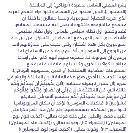
يشير المعني الشامل لمفردة (أنوناكي) إلى الملائكة
(الخمسون)، الذين هبطوا من السماء، وكانوا وراء التقدم الفريد
الذي أحرزته الحضارة السومرية، ولسنا مغالين إذا قلنا: أن
مجموع ما اخترعوه وابتكروه لا يصل إليه مجتمعنا المعاصر،
فقد وضعوا أول نظام سياسي برلماني، وأول نظام تعليمي،
وأشياء أخرى، الأمر الذي دفع العلماء إلى التساؤل: من أين جاء
السومريين بكل هذه الأفكار؟ ولكي نجيب على تساؤلاتهم لابد
من الرجوع إلى السومريين أنفسهم، ولابد من الاستماع لما
يريدون أن يقولونه لنا، فنعرف منهم أنهم كانوا على ارتباط
مباشر بالكواكب الأخرى، وكانت لهم علاقات مثمرة مع
المخلوقات الفضائية (الملائكة)، أو الذين يسمونهم (أنوناكي).
وربما تتجسد لنا أحدى صور هذه العلاقة بين الملائكة والبشر في
سورة (آل عمران)، بقوله سبحانه: ((أَلَن يَكْفِيكُمْ أَن يُمِدَّكُمْ رَبُّكُم
بِثَلاَثَةِ آلاَفٍ مِّنَ الْمَلآئِكَةِ مُنزَلِينَ بَلَى إِن تَصْبِرُواْ وَتَتَّقُواْ وَيَأْتُوكُم
مِّن فَوْرِهِمْ هَـذَا يُمْدِدْكُمْ رَبُّكُم بِخَمْسَةِ آلافٍ مِّنَ الْمَلآئِكَةِ
مُسَوِّمِينَ))، فالكتابات السومرية تؤكد أن سكان الميزوبوتاميا
كانوا يرون الملائكة ويسمعونهم، ولم يكن هذا الأمر حكرا على
الأنبياء فقط، والدليل على ذلك قوله تعالى: ((كذبت قوم نوح
المرسلين)) {الشعراء:١٠٥}، وقوله تعالى: ((كذبت عاد المرسلين))
{الشعراء: ١٢٣}، وقوله تعالى: ((كذبت قوم لوط المرسلين))