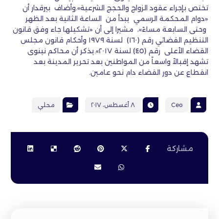
تختص بإجراء عقود الزواج والحجج الشرعية».وأضاف بيرقدار أن
«دوام المحكمة الرسمي يبدأ من الساعة الثانية بعد الظهر
وحتى السابعة مساءً»، مشيرا إلى أن «تشكيلها جاء وفق قانون
التنظيم القضائي رقم (١٦٠) لسنة ١٩٧٩ وأحكام قانون مجلس
القضاء الأعلى رقم (٤٥) لسنة ٢٠١٧».يذكر أن محاكم نينوى
تشهد إقبالاً واسعاً من المواطنين بعد تحرير المدينة بعد
انقطاع عن دور القضاء دام نحو عامين.
Ceo
٨ أغسطس، ٢٠١٧
محلي