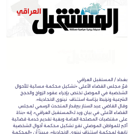
بغداد / المستقبل العراقي
قرّر مجلس القضاء الأعلى «تشكيل محكمة مسائية للأحوال
الشخصية في الموصل تختص بإجراء عقود الزواج والحجج
الشرعية وترتبط برئاسة استئناف نينوى الاتحادية».
وقال القاضي عبد الستار بيرقدار المتحدث الرسمي لمجلس
القضاء الأعلى في بيان ورد لـ»المستقبل العراقي»، إنه «بناءً
على مقتضيات المصلحة العامة وبغية تقديم خدمة قضائية
أكبر للمواطن الموصلي تقرر تشكيل محكمة أحوال الشخصية
تابعة لمحكمة استئناف نينوى الاتحادية»، مبيناً أن «المحكمة