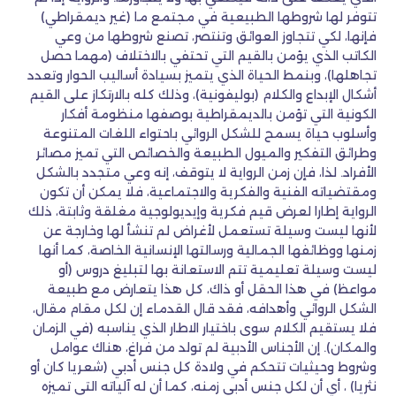
تتوفر لها شروطها الطبيعية في مجتمع ما (غير ديمقراطي)
فإنها، لكي تتجاوز العوائق وتنتصر، تصنع شروطها من وعي
الكاتب الذي يؤمن بالقيم التي تحتفي بالاختلاف (مهما حصل
تجاهلها)، وبنمط الحياة الذي يتميز بسيادة أساليب الحوار وتعدد
أشكال الإبداع والكلام (بوليفونية)، وذلك كله بالارتكاز على القيم
الكونية التي تؤمن بالديمقراطية بوصفها منظومة أفكار
وأسلوب حياة يسمح للشكل الروائي باحتواء اللغات المتنوعة
وطرائق التفكير والميول الطبيعة والخصائص التي تميز مصائر
الأفراد. لذا، فإن زمن الرواية لا يتوقف، إنه وعي متجدد بالشكل
ومقتضياته الفنية والفكرية والاجتماعية، فلا يمكن أن تكون
الرواية إطارا لعرض قيم فكرية وإيديولوجية مغلقة وثابتة، ذلك
لأنها ليست وسيلة تستعمل لأغراض لم تنشأ لها وخارجة عن
زمنها ووظائفها الجمالية ورسالتها الإنسانية الخاصة، كما أنها
ليست وسيلة تعليمية تتم الاستعانة بها لتبليغ دروس (أو
مواعظ) في هذا الحقل أو ذاك، كل هذا يتعارض مع طبيعة
الشكل الروائي وأهدافه، فقد قال القدماء إن لكل مقام مقال،
فلا يستقيم الكلام سوى باختيار الاطار الذي يناسبه (في الزمان
والمكان). إن الأجناس الأدبية لم تولد من فراغ، هناك عوامل
وشروط وحيثيات تتحكم في ولادة كل جنس أدبي (شعريا كان أو
نثريا) ، أي أن لكل جنس أدبي زمنه، كما أن له آلياته التي تميزه