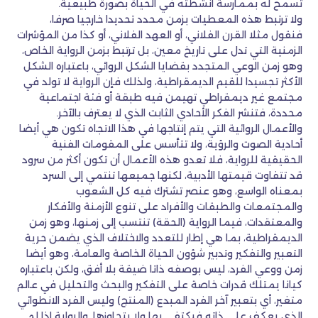
تسمح له بممارسة أنشطته في الحياة بصورة طبيعية.
ولا ترتبط هذه المعطيات بزمن محدد تحديدا خارجيا صرفا،
فنقول مثلا القرن الفلاني، أو العهد الفلاني، أو كذا من المؤشرات
الزمنية التي تدل على تاريخ معين، بل ترتبط بزمن الرواية الخاص،
وهو زمن الوعي المتجدد بقضايا الشكل الروائي، باعتباره الشكل
الأكثر تجسيدا للقيم الديمقراطية، ولذلك فإن الرواية لا تولد في
مجتمع غير ديمقراطي تهيمن فيه طبقة أو فئة اجتماعية
محددة، فتنشر الفكر الأحادي الثابت الذي لا يعترف بالآخر.
والأعمال الروائية التي يتم إنتاجها في هذا الاتجاه تكون هي أيضا
أحادية الصوت والرؤية، ولا تتأسس على المقومات الفنية
الحقيقية للرواية، فلا تعدو هذه الأعمال أن تكون أكثر من سرود
قد تتفاوت قيمتها الأدبية، لكنها جميعها تنتمي إلى السرد
بمعناه الواسع، وهو عنصر تشترك فيه كل الشعوب
والمجتمعات والطبقات والأفراد على تنوع الأزمنة والأفكار
والمعتقدات، فيما الرواية (الحقة) تنتسب إلى زمنها، وهو زمن
الديمقراطية، بما هي إطار للتعدد والاختلاف الذي يضمن حرية
التعبير والتفكير وتدبير شؤون الحياة الخاصة والعامة، وهو أيضا
زمن ووعي الفرد، ليس بوصفه ذاتا ضيقة بلا أفق، ولكن باعتباره
كيانا يمتلك قدرات خاصة على التفكير والبحث والتحليل في عالم
متغير، أي بتعبير آخر الفرد المبدع (المنتج) وليس الفرد الانطوائي
الذي يعكف على ذاته فيكتفي بها ولا يتجاوزها. والرواية إذا لم