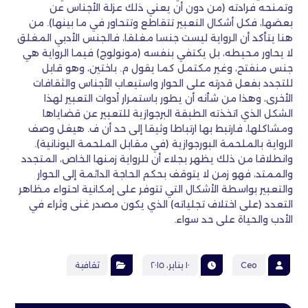
وتمنحه فرادته (من دون أن يعني ذلك عزلة الأجناس عن
بعضها، فكل أشكال التعبير تتقاطع وتتحاور في ما بينها). من
هنا يتأكد أن الرواية ليست جنسا مغلقا، فالجنس الأدبي المغلق
لا يحاور محيطه، بل يكتفي بنفسه (مونولوج) فيما الرواية هي
جنس منفتح، وغير مكتمل كما يقول م. باختين، وهو قابل
للتجدد بفعل قدرته على الحوار واستيعاب الأجناس والثقافات
الأخرى، وهذا من شأنه أن يطور باستمرار أدوات التعبير لهذا
الشكل الذي اتخذته الطبقة البرجوازية للتعبير عن قضاياها
ومشاكلها، فارتبط بها ارتباطا وثيقا إلى حد أن ف. هيغل وصف
الرواية بالملحمة البورجوازية (في مقابل الملحمة اليونانية).
وانطلاقا من ذلك يظهر بجلاء أن للرواية زمنها الخاص، المتجدد
والممتد، فهو زمن لا يتوقف بحكم الحاجة الدائمة إلى الحوار
والتعبير بواسطة الأشكال التي تتوفر على إمكانية احتواء مظاهر
التعدد (على اختلاف تجلياته) الذي يكون مصدر غنى وثراء في
الأدب والحياة على حد سواء.
Ceo
١٠ يناير، ٢٠١٥
ثقافية