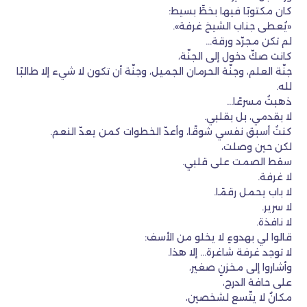
كان مكتوبًا فيها بخطٍّ بسيط:
«يُعطى جناب الشيخ غرفة».
لم تكن مجرّد ورقة…
كانت صكّ دخول إلى الجنّة،
جنّة العلم، وجنّة الحرمان الجميل، وجنّة أن تكون لا شيء إلا طالبًا
لله.
ذهبتُ مسرعًا…
لا بقدمي، بل بقلبي.
كنتُ أسبق نفسي شوقًا، وأعدّ الخطوات كمن يعدّ النعم.
لكن حين وصلت،
سقط الصمت على قلبي.
لا غرفة.
لا باب يحمل رقمًا.
لا سرير.
لا نافذة.
قالوا لي بهدوءٍ لا يخلو من الأسف:
لا توجد غرفة شاغرة… إلا هذا.
وأشاروا إلى مخزنٍ صغير،
على حافة الدرج،
مكانٌ لا يتّسع لشخصين،