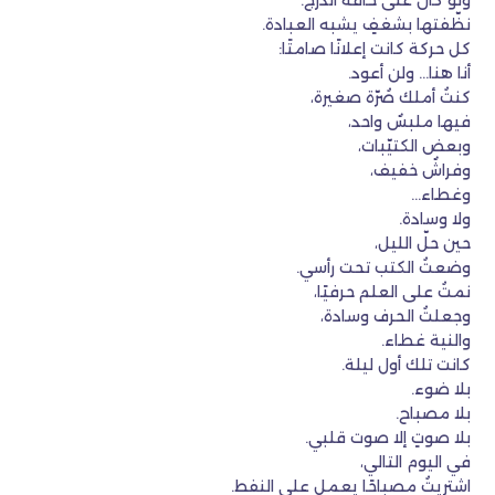
ولو كان على حافة الدرج.
نظّفتها بشغفٍ يشبه العبادة.
كل حركة كانت إعلانًا صامتًا:
أنا هنا… ولن أعود.
كنتُ أملك صُرّة صغيرة،
فيها ملبسٌ واحد،
وبعض الكتيّبات،
وفراشٌ خفيف،
وغطاء…
ولا وسادة.
حين حلّ الليل،
وضعتُ الكتب تحت رأسي.
نمتُ على العلم حرفيًا،
وجعلتُ الحرف وسادة،
والنية غطاء.
كانت تلك أول ليلة.
بلا ضوء.
بلا مصباح.
بلا صوتٍ إلا صوت قلبي.
في اليوم التالي،
اشتريتُ مصباحًا يعمل على النفط.