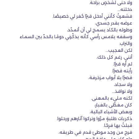
ولا حتى لشخصٍ براحة.
دخلته…
فشعرتُ كأنني أدخل قبرًا حُفر لي خصيصًا.
عرضه بقدر جسدي،
وطوله بالكاد يسمح لي أن أتمدّد،
وسقفه يلامس رأسي كأنه يذكّرني دومًا بالحدّ بين السماء
والتراب.
لكن العجيب…
أنني، رغم كل ذلك،
لم أره قبرًا.
رأيته قصرًا.
قصرًا بلا أبواب مزخرفة،
ولا سجاد،
ولا نوافذ…
لكنه مليء بالمعنى.
كان مغطّى بالغبار،
وبعض الأشياء البالية،
ذكريات طلبةٍ مرّوا وتركوا آثارهم ورحلوا.
قبلتُ بها فرِحًا.
فرح من وجد موطئ قدم في طريقه،