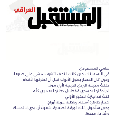
سامي المسعودي
في التسعينات، حين كانت النجف الأشرف تمشي على صبرها،
وحين كان الحصار يطرق الأبواب قبل أن تطرقها الأقدام،
دخلتُ مدرسة اليزدي الدينية لأول مرة…
لم أدخلها بجسدي فقط، بل دخلتها بعمري كلّه.
كنتُ قد اجتزتُ الاختبار الأوّلي.
اختبارٌ ظاهره أسئلة، وباطنه غربلة أرواح.
وحين سلّموني تلك الورقة الصغيرة، شعرتُ أن يدي لا تمسك
ورقًا، بل مصيرًا.