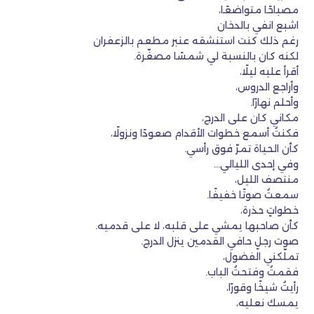
مصباحًا متواضعًا،
اشبع انفي بالدخان
رغم ذلك كنت استنشقه عنبر مطعم بالزعفران
لكنه كان بالنسبة لي شمسًا مصغّرة.
أقرأ عليه ليلًا،
وأراجع الدروس،
وأحلم نهارًا.
مكاني كان على الدرج،
فكنتُ أسمع خطوات الأقدام صعودًا ونزولًا،
كأن الحياة تمرّ فوق رأسي.
وفي إحدى الليالي…
منتصف الليل،
سمعتُ صوتًا خفيفًا.
خطواتٍ حذرة،
كأن صاحبها يمشي على قلبه، لا على قدميه.
صوت رجلٍ حافي القدمين ينزل الدرج.
تملّكني الفضول،
فقمتُ وفتحتُ الباب.
رأيتُ شيخًا وقورًا،
يمسك نعليه،