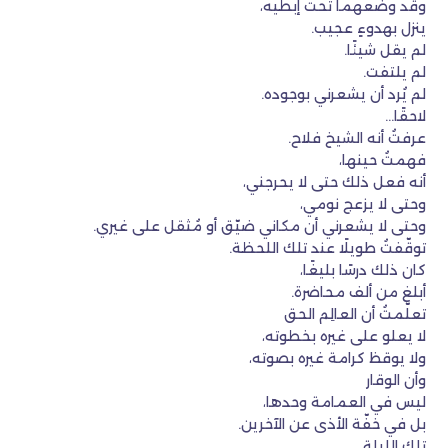
وقد وضعهما تحت إبطيه،
ينزل بهدوءٍ عجيب.
لم يقل شيئًا.
لم يلتفت.
لم يُرد أن يشعرني بوجوده.
لاحقًا…
عرفتُ أنه الشيخ فلاح.
فهمتُ حينها،
أنه فعل ذلك حتى لا يحرجني،
وحتى لا يزعج نومي،
وحتى لا يشعرني أن مكاني ضيّق أو مُثقل على غيري.
توقّفتُ طويلًا عند تلك اللحظة.
كان ذلك درسًا بليغًا،
أبلغ من ألف محاضرة.
تعلّمتُ أن العالِم الحق
لا يعلو على غيره بخطوته،
ولا يوقظ كرامة غيره بصوته،
وأن الوقار
ليس في العمامة وحدها،
بل في خفّة الأذى عن الآخرين.
تلك الليلة…