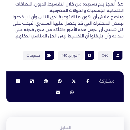
هذا العجز يتم تسديده من خلال التقسيط، الديون، البطاقات
الائتمانية الجمعيات والحوالات المصرفية.
وينصح عايش أن يكون هناك توعية لدى الناس وأن لا يخدعوا
ببعض المحفزات التي قد يحصل عليها المشتري، فيجب على
كل شخص أن يدرس هذه الأمور والتأكد من مدى قدرته على
سداده وأن يتيقنوا أن التقسيط ليس الحل المناسب لدخلهم.
Ceo
٢ فبراير، ٢٠١٥
تحقيقات
السابق