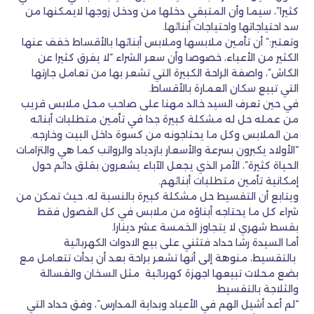
كثيرا”، سيما وأن المتبقي دخلها من ودخل زوجها لايمكنها من
سد احتياجاتها واحتياجات أبنائها.
وتعتبر:” أن تأمين ملابسها وملابس أبنائها بالأقساط خفف عنها
الكثير من الأعباء، خصوصا وأن سعر الشراء “لا يفرق كثيرا عن
الكاش”، واصفة الراحة الكبيرة التي تشعر بها من تعامل جارتها
التي تبيع سكان العمارة بالأقساط.
في حين تعرف السيد خالد مهنا على صاحب محل ملابس قريب
من عمله حل له مشكلة كبيرة جدا في تأمين متطلبات أبنائه
من الملابس وكل ما يحتاجونه من كسوة داخل البيت وخارجه.
“الأولاد يكبرون بسرعة والأسعار بازدياد والرواتب كما هي والتزامات
الحياة كثيرة”، الأمر الذي يجعل الآباء يشعرون بقلق دائم حول
إمكانية تأمين متطلبات أبنائهم.
ويتابع أن التقسيط حل مشكلة كبيرة بالنسبة له، حيث تمكن من
شراء كل ما يحتاجه أبناؤه من ملابس في كل الفصول فقط
بقسط شهري لا يتجاوز الخمسة عشر دينارا.
أما السيدة رشا حداد فتثني على بيع الادوات الكهربائية
بالتقسيط، منوهة إلى أنها تشعر براحة بعد أن بدأت تتعامل مع
بضع محلات تبيعها اجهزة كهربائية مثل السخان والغسالة
والثلاجة بالتقسيط.
“لم أعد أشيل الهم في الأعياد وبداية المدارس”، وفق حداد التي