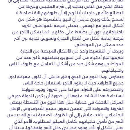
الشراء، لاسيما في ظل الأوضاع الاقتصادية الصعبة، لافتا إلى أن
هناك الكثير من الناس بحاجة إلى شراء الملابس وغيرها من
البضائع وتأمين حاجيات أبنائهم إلا أن ظروفهم الاقتصادية لا
تسمح بذلك.ويبين عايش أن البيع بالتقسيط هو شكل من
أشكال البيع غير الرسمي، يعطي فرصة للمواطنين التزود
باحتياجاتهم دون أن يضغط على دخلهم، كما يمكن التاجر من
فرصة إقامة شكل من أشكال التجارة وتسويق تجارته بين أكبر
عدد ممكن من المواطنين.
ويردف أن التقسيط واحد من الأشكال المبدعة من التجارة،
اخترعها تجار أذكياء من أجل تسويق بضاعتهم لأكبر عدد من
المواطنين وهو شكل جيد من أشكال التعامل مع ظروف الناس
واحتياجاتهم.
ويفترض بهذا النوع من البيع، وفق عايش، أن تكون معرفة لدى
جميع الأطراف، حيث لا يقوم التاجر باستغلال حاجة الناس
واضطرارهم على الشراء، مؤكدا على ضرورة وجود ضوابط
لاستدامة هذا النشاط، منوها إلى ضرورة أن يكون للدولة دور في
المراحل اللاحقة في حماية مثل هذا النوع من الأنشطة ببعض
الشروط والضوابط التي تضمن حقوق جميع الأطراف.وفي الإطار
الاجتماعي يلفت عايش إلى أن الظروف الصعبة تمنع العديد من
الأسر من تأمين حاجياتهم بكامل المبلغ المطلوب، الأمر الذي
يعني بشكل أو بآخر وجود عجز بين دخل الأسر ونفقاتها، مبينا أن