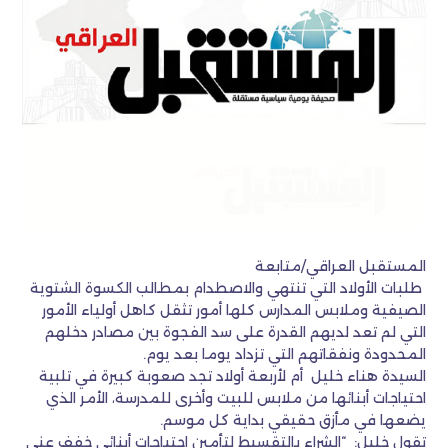
المستقبل العراقي/متابعة
طلبات الأولاد التي تنتهي والاصطدام بمطالب الكسوة الشتوية
الصيفية وملابس المدارس كلها أمور تثقل كاهل أولياء الأمور
التي لم تعد لديهم القدرة على سد الفجوة بين مصادر دخلهم
المحدودة ونفقاتهم التي تزداد يوما بعد يوم.
السيدة هناء خليل أم لأربعة أولاد تجد صعوبة كبيرة في تلبية
احتياجات أبنائها من ملابس للبيت وأخرى للمدرسة، الأمر الذي
يضعها في مأزق حقيقي بداية كل موسم.
تقول خليل: “الشراء بالتقسيط لتأمين احتياجات أبنائي خفف عني