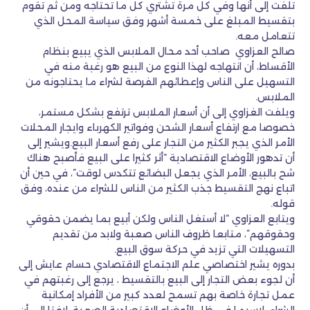
تلفت إلى أنها وفي كل مرة تشتري كل ما تحتاجه ومن ثم تقوم
بتقسيط المبلغ على خمسة أشهر وفق سياسة المحل الذي
تتعامل معه.
صالح العزاوي صاحب أحد محال الملابس الذي يبيع بنظام
الأقساط، أن انتهاجه لهذا النوع من البيع هو رغبة منه في
التسهيل على الناس وإعطائهم الفرصة لشراء ما يحتاجونه من
الملابس.
ويلفت الغزاوي إلى أن أسعار الملابس ترتفع بشكل مستمر،
خصوصا مع ارتفاع أسعار الشحن وفواتير الكهرباء وايجار المحلات
الأمر الذي يجبر الكثير من التجار على رفع أسعار البيع.ويشير إلى
أن تدهور الأوضاع الاقتصادية “أثر كثيرا على البيع فأصبح هناك
شح بالبيع، الأمر الذي يجعل البضائع تتكدس لوقت”، في حين أن
اتباع نهج التقسيط جذب الكثير من الناس للشراء من عنده، وفق
قوله.
ويتابع العزاوي “لا أستغل الناس ولكن أبيع بما يضمن حقوقي
وحقوقهم”، متابعا ظروف الناس صعبة ولابد من تقديم
التسهيلات التي تزيد في حركة سوق البيع.
بدوره يشير اختصاصي علم الاجتماع الاقتصادي حسام عايش إلى
أن لجوء بعض التجار إلى البيع بالتقسيط ، يرجع إلى رغبتهم في
عمل تجارة خاصة بهم تسمح لعدد كبير من الأفراد إمكانية