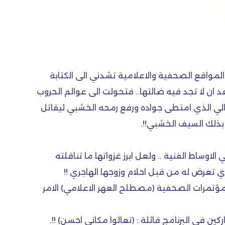
ن المواقع الصحفية والاعلامية تشدني الى الكتابة
 ان لا تجد فيه ضالتها.. فتحولت الى عوالم الحروب
خيالي الذي امتطى جواده ورفع رمحه الخشبي ليقاتل
 بذلك السيف الخشبي!!.
وساط الفنية .. ولعل ابرز غزواتها ما تناقلته
 تعرض له من قبل احلام وزوجها الهاجري !!
لمؤتمرات الصحفية (مصطلح العهر الاعلامي) الامر
 في البرنامج قائلة : (تعالوا مكاني احسن) !!.