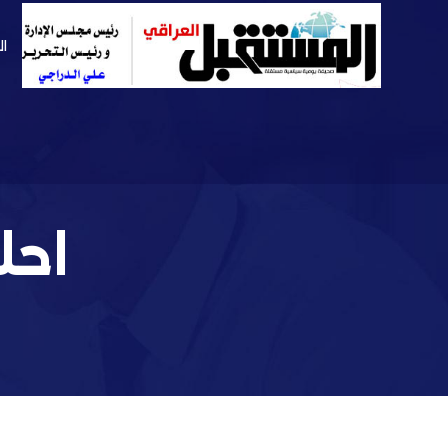
ال
احل