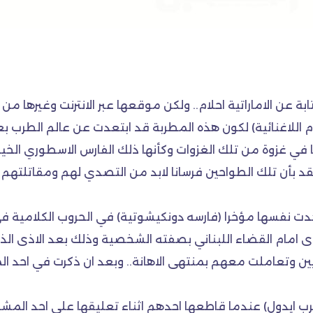
تابة عن الاماراتية احلام.. ولكن موقعها عبر الانترنت وغيرها م
 اللاغنائية) لكون هذه المطربة قد ابتعدت عن عالم الطرب بعد
دها في غزوة من تلك الغزوات وكأنها ذلك الفارس الاسطوري ال
تقد بأن تلك الطواحين فرسانا لابد من التصدي لهم ومقاتلتهم
ت نفسها مؤخرا (فارسه دونكيشوتية) في الحروب الكلامية في الا
امام القضاء اللبناني بصفته الشخصية وذلك بعد الاذى الذي
يين وتعاملت معهم بمنتهى الاهانة.. وبعد ان ذكرت في احد ا
 ايدول) عندما قاطعها احدهم اثناء تعليقها على احد المشاركين