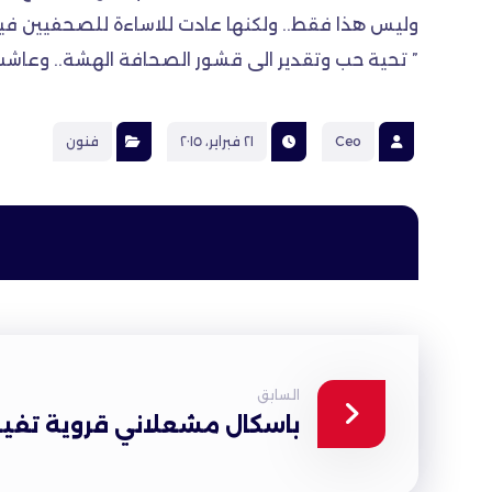
وليس هذا فقط.. ولكنها عادت للاساءة للصحفيين فيم
” تحية حب وتقدير الى قشور الصحافة الهشة.. وعاشت ا
Ceo
٢١ فبراير، ٢٠١٥
فنون
السابق
باسكال مشعلاني قروية تفيض