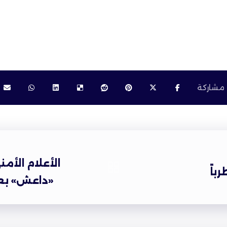
باً
«داعش» بع