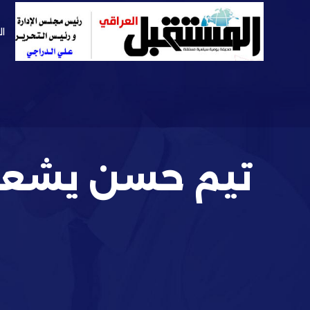
ال
تيم حسن يشعل 