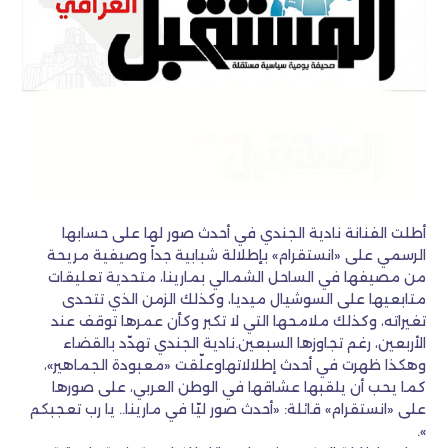
أطلت الفنانة نادية الجندي في أحدث صور لها على حسابها
الرسمي على «انستقرام» بإطلالة شبابية جداً وصيفية مريحة
من مصيفها في الساحل الشمالي بمارينا، متحدية تعليقات
متابعيها على السوشيال ميديا، وكذلك الزمن الذي تتحدى
تغيراته، وكذلك ملامحها التي لا تكبر وكأن عمرها توقف عند
الأربعين، رغم تجاوزها السبعين.نادية الجندي تهدّد بالقضاء
وهكذا ظهرت في أحدث إطلالاتهاوعلّقت «معبودة الجماهير»،
كما يحب أن يلقبها عشاقها في الوطن العربي، على صورها
على «انستقرام» قائلة: «أحدث صور ليّا في مارينا.. يا رب تعجبكم
».