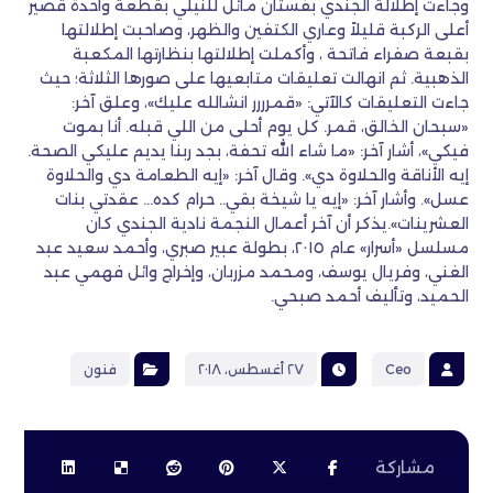
وجاءت إطلالة الجندي بفستان مائل للنيلي بقطعة واحدة قصير
أعلى الركبة قليلاً وعاري الكتفين والظهر، وصاحبت إطلالتها
بقبعة صفراء فاتحة ، وأكملت إطلالتها بنظارتها المكعبة
الذهبية. ثم انهالت تعليقات متابعيها على صورها الثلاثة؛ حيث
جاءت التعليقات كالآتي: «قمرررر انشالله عليك»، وعلق آخر:
«سبحان الخالق، قمر. كل يوم أحلى من اللي قبله. أنا بموت
فيكي»، أشار آخر: «ما شاء الله تحفة، بجد ربنا يديم عليكي الصحة.
إيه الأناقة والحلاوة دي». وقال آخر: «إيه الطعامة دي والحلاوة
عسل». وأشار آخر: «إيه يا شيخة بقي.. حرام كده… عقدتي بنات
العشرينات».يذكر أن آخر أعمال النجمة نادية الجندي كان
مسلسل «أسرار» عام ٢٠١٥، بطولة عبير صبري، وأحمد سعيد عبد
الغني، وفريال يوسف، ومحمد مزربان، وإخراج وائل فهمي عبد
الحميد، وﺗﺄﻟﻴﻒ أحمد صبحي.
Ceo
٢٧ أغسطس، ٢٠١٨
فنون