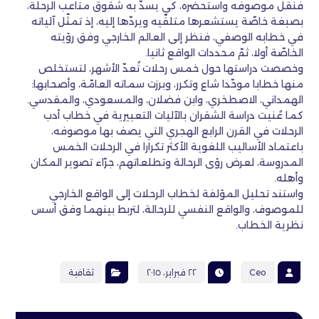
فنقل موصوفه واستحضره، كي يسدّ به شقوق متاعب الرحلة،
بصبغة خاصّة يستشعرها متلقّيه ويردّها إليه، إذ تمثّل آلياته
في خطابه الوصفي، فنظر إلى العالم الخارجي وفق رؤيته
الخاصّة أولا، ثمّ محددات الواقع ثانيا.
وخصصت دراستها حول خمس رحلات تُعدّ الأشهر، لتستخلص
منها خطابا موحّدا شاع وتكرر، وبرزت سماته العامّة، وأصحابها:
الهمداني، الاصطخري، وابن فضلان، والمسعودي، والمقدسي.
كما عُنيت دراسة الشقران بالآليات التعبيرية في خطاب أدب
الرحلات في القرن الرابع الهجري التي يصف بها موصوفه،
باعتماد الأساليب اللغوية الأكثر تكرارا في الرحلات الخمس
المدروسة، لعرض رؤى الرحالة وتطلعاتهم، جرّاء تصوير المكان
وأهله.
واستند تحليل المؤلفة لخطاب الرحلات إلى الواقع الخارجي
للموصوف، والواقع النفسي للرحالة، لتربط بينهما وفق أسس
نظرية الخطاب.
Ceo
٢٢ فبراير، ٢٠١٥
ثقافية