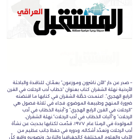
– صدر عن دار “الآن ناشرون وموزعون” بعمّان، للناقدة والباحثة
الأردنية نهلة الشقران كتاب بعنوان “خطاب أدب الرحلات في القرن
الرابع الهجري”. اعتمدت خطّة الشقران في كتابها ما اقتضته
ضرورة المنهج وطبيعة الموضوع، فجاء في ثلاثة فصول هي
“الرحلات في القرن الرابع الهجري” و”أبنية الخطاب في أدب
الرحلات” و”آليات الخطاب في أدب الرحلات”.نهلة الشقران،
المولودة في الرمثا عام ١٩٧٧، قدّمت لكتابها بحديث عن نشأة
أدب الرحلات وتعدّد أشكاله، ودوره في حفظ جانب عظيم من
الآداب والعلوم المختلفة كالجغرافيا والتاريخ، وتصويره واقع كلّ