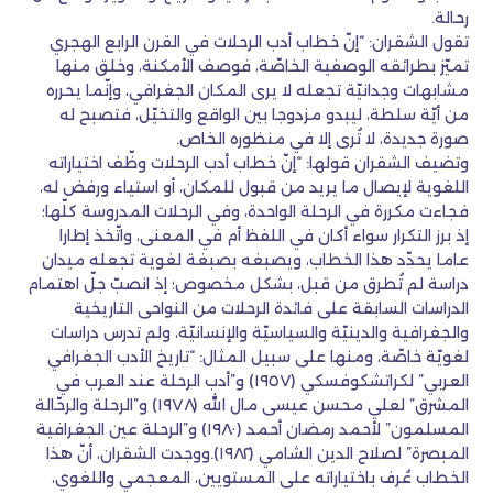
رحالة.
تقول الشقران: “إنّ خطاب أدب الرحلات في القرن الرابع الهجري
تميّز بطرائقه الوصفية الخاصّة، فوصف الأمكنة، وخلق منها
مشابهات وجدانيّة تجعله لا يرى المكان الجغرافي، وإنّما يحرره
من أيّة سلطة، ليبدو مزدوجا بين الواقع والتخيّل، فتصبح له
صورة جديدة، لا تُرى إلا في منظوره الخاص.
وتضيف الشقران قولها: “إنّ خطاب أدب الرحلات وظّف اختياراته
اللغوية لإيصال ما يريد من قبول للمكان، أو استياء ورفض له،
فجاءت مكررة في الرحلة الواحدة، وفي الرحلات المدروسة كلّها؛
إذ برز التكرار سواء أكان في اللفظ أم في المعنى، واتّخذ إطارا
عاما يحدّد هذا الخطاب، ويصبغه بصبغة لغوية تجعله ميدان
دراسة لم تُطرق من قبل، بشكل مخصوص؛ إذ انصبّ جلّ اهتمام
الدراسات السابقة على فائدة الرحلات من النواحى التاريخية
والجغرافية والدينيّة والسياسيّة والإنسانيّة، ولم تدرس دراسات
لغويّة خاصّة، ومنها على سبيل المثال: “تاريخ الأدب الجغرافي
العربي” لكراتشكوفسكي (١٩٥٧) و”أدب الرحلة عند العرب في
المشرق” لعلي محسن عيسى مال الله (١٩٧٨) و”الرحلة والرحّالة
المسلمون” لأحمد رمضان أحمد (١٩٨٠) و”الرحلة عين الجغرافية
المبصرة” لصلاح الدين الشامي (١٩٨٢).ووجدت الشقران، أنّ هذا
الخطاب عُرف باختياراته على المستويين، المعجمي واللغوي،