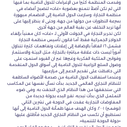
وقدمت المنظمة كثيراً من الإغراءات للدول النامية بما فيها
التي لم تكن أصلاً تتمتع بعضوية «غات» لتصبح أعضاء في
منظمة التجارة. وسارعت الدول النامية إلى الانضمام مبهورة
بسرعة التطورات من حولها من جهة، وحتى لا ينظر إليها على
أنها تريد التخلف عن بقية العالم من جهة أخرى.
لكن تحرير التجارة في الجولات الأولى لـ «غات» كان معنياً بإلغاء
الحواجز الجمركية فقط، أما قانون تأسيس منظمة التجارة
فشمل ١٦ اتفاقاً بالإضافة إلى إعلانات وتفاهمات كثيرة تتناول
أموراً ليست ذات علاقة مباشرة بالتجارة، مثل البيئة والاستثمار
وقوانين الملكية الفكرية وغيرها. غير ان القيود استمرت على
وصول السلع الزراعية للدول النامية إلى أسواق الدول المتقدمة
التي حافظت على تقديم الدعم إلى مزارعيها.
وعندما استفاقت الدول النامية من صدمة الأضواء الساطعة
للنظام التجاري العالمي الجديد، بدأت تسأل نفسها عن المكاسب
التي ستحققها من هذا النظام الذي التحقت به. وفي ضوء
التململ الذي بدأت تبديه، تقرر البدء بجولة جديدة من
المفاوضات التجارية عقدت في الدوحة في تشرين الثاني
(نوفمبر) ٢٠٠١، وكان الهدف منها طمأنة الدول النامية إلى أنها
تستطيع أن تكسب من النظام التجاري الجديد فأطلق عليها
«جولة الدوحة للتنمية».