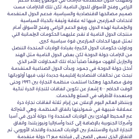
وتعهدت الدول المتقدمة التزامات في موضوع إلغاء الدعم
الزراعي وفتح الأسواق للدول النامية، لكن تلك الالتزامات مست
صميم مصالحها الاقتصادية والسياسية، فدعم الدول المتقدمة
لاتحادات المزارعين فيها له علاقة وثيقة بالحياة السياسية
والبرلمانية لهذه الدول. ورفع الدعم الزراعي وفتح الأسواق أمام
منتجات الدول النامية لا تقدر عليهما الحكومات البرلمانية التي
تمثل فيها اتحادات المزارعين قوة سياسية كبرى.
وحاولت حكومات الدول الكبيرة بقيادة الولايات المتحدة التنصل
من التزامات جولة الدوحة لكن بعض الدول النامية مثل الهند
والبرازيل أظهرت موقفاً صلباً تجاه تلك المحاولات الأمر الذي
أدخل جولة الدوحة في جمود. وبدأت الدول الصناعية المتقدمة
تبحث عن تحالفات اقتصادية إقليمية جديدة ترتب فيها أولوياتها
وفق مصالحها. وهكذا استلمت منظمة التجارة بين ١٩٩٦ وحتى
الوقت الحاضر ٤٠٠ إشعار عن تكوين اتفاقات للتجارة الحرة ثنائية
ومتعددة الأطراف في السلع والخدمات.
وينتظر العالم اليوم الإعلان عن إبرام ثلاثة اتفاقات تجارة حرة
عملاقة شبيهة في شموليتها باتفاق المنظمة، وهي الشراكة
عبر المحيط الهادئ بين الولايات المتحدة و١١ دولة أخرى في آسيا
وأميركا الجنوبية بالإضافة إلى كندا وأستراليا ونيوزيلندا، واتفاق
التجارة الحرة والاستثمار بين الولايات المتحدة والاتحاد الأوروبي، ثم
الاتفاق الذي تسعى الصين إلى قيادته مع ١٦ دولة متقدمة