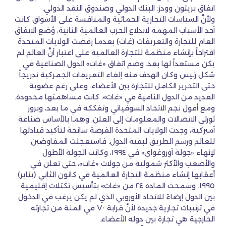
اتفاق بريتون وودز: البنك الدولي وصندوق النقد الدولي.
ولأنَّ السياسات التجارية الحمائية والمنافسة على الأسواق كانت
أحد الأسباب المهمة لاندلاع الحرب العالمية الثانية، وُضع الاتفاق
العام للتجارة والتعريفات (غات) بعدما رفضت الولايات المتحدة
اقتراحاً بإنشاء منظمة للتجارة العالمية على اعتبار أنَّ العالم لم
يكن مستعداً لها بعد. وضم اتفاق «غات» الدول الصناعية في
شكل رئيس وكان الهدف منه إلغاء التعريفات الجمركية تدريجاً
حتى التحرير الكامل للتجارة بين الأعضاء. وعلى رغم عضوية
العديد من الدول النامية في «غات»، كانت مساهمتها محدودة.
ومع أفول نجم الاتحاد السوفياتي وتفككه في ما بعد، وبروز
ثورتي الاتصالات والمعلومات إلى العلن، وهما بالأساس صناعة
أميركية، وجدت الولايات المتحدة الفرصة سانحة لتأكيد قيادتها
للعالم ورسم الطريق لبقية الدول. فاستعجلت المفاوضين
لإنهاء «جولة أوروغواي» في ١٩٩٤، وكانت الجولة الأطول
والأصعب والأكثر شمولية من جولات «غات»، حتى تعلن في
أعقابها إنشاء منظمة التجارة العالمية في كانون الثاني (يناير)
١٩٩٥. وسمحت المادة ٢٤ من «غات» بتأسيس تكتلات إقليمية
بين الدول إرضاءً للاتحاد الأوروبي الذي لم يكن يرغب في الدخول
في ترتيبات تجارية جديدة لأنَّ قرابة ٧٠ في المئة من تجارته
الخارجية هي تجارة بين دوله الأعضاء.