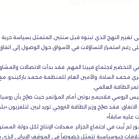
على تغيير النهج الذي تبنوه قبل سنتين، المتمثل بسياسة حرية ال
 في التحضير لاجتماع فيينا المهم. فقد بدأت الاتصالات والم
ري محمد السادة، والأمين العام للمنظمة محمد باركيندو، مع 
يس الروسي فلاديمير بوتين أمام المؤتمر، حيث صرّح بأن روسي
تفاق. فقد صرّح وزير الطاقة النروجي تورد ليين، لتلفزيون «بلوم
 عليه سابقاً».
م تُبت في اجتماع الجزائر: معدلات الإنتاج لكل دولة، المستوى 
 خلافات جيوسياسية تتمثل خصوصاً في الموقف الإيراني الذي ي