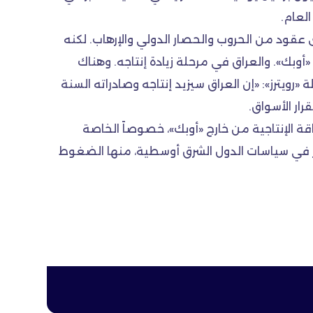
لعام.
 عقود من الحروب والحصار الدولي والإرهاب. لكنه
تجة الثانية في «أوبك». والعراق في مرحلة زيادة إنتاجه. وهناك
لوكالة «رويترز»: «إن العراق سيزيد إنتاجه وصادراته السنة
ار الأسواق.
 الإنتاجية من خارج «أوبك»، خصوصاً الخاصة
لاراً للبرميل. وهناك عوامل مشتركة تؤثر في سياسات الدول الشرق أوسطية، منها الضغوط