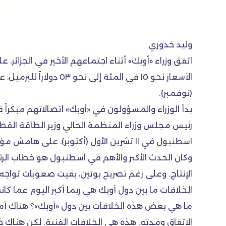
وليد خدوري
اتفق وزراء «أوبك» أثناء اجتماعهم الأخير في الجزائر، 
(نوفمبر).
بدأ الوزراء والمسؤولون في «أوبك» اتصالاتهم مبكراً
رئيس مجلس وزراء المنظمة الحالي وزير الطاقة القط
اسطنبول في ١١ تشرين الأول (أكتوبر)، على هامش مؤتمر الطاقة العالمي.
وكان الحدث الأكبر والأهم في اسطنبول هو خطاب الرئ
الإنتاج. وعلى رغم تصريح بوتين، بقيت صعوبات تواجه الا
الخلافات ما بين دول أوبك هي ربما أكبر اليوم عما كانت
ما هي بعض هذه الخلافات بين دول «أوبك»؟ هناك أمور ل
الاتفاق ومدته. هذه هي الخلافات الفنية. لكن هناك