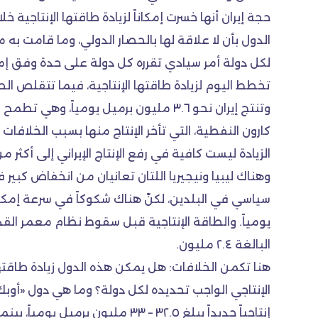
حجة إيران أنها خسرت إمكاناً لزيادة طاقتها الإنتاجي
الدول بأن لا علاقة لها بالحصار الدولي، وما قامت به م
لكل دولة أمر سيادي تقرره كل دولة على حدة وفق إمكان
تخطط اليوم لزيادة طاقتها الإنتاجية، فيما تتقلص الط
وتنتج إيران نحو ٣.٦ مليون برميل يوميا
الزيادة ليست كافية في رفع الإنتاج الإيراني إلى أكثر من
وهناك ليبيا ونيجيريا اللتان تعانيان من انخفاض كبي
البالغة ٢.٤ مليون.
هنا تكمن الخلافات: هل يمكن هذه الدول زيادة طاقته
الإنتاجي الواجب تحديده لكل دولة؟ وما هي دول «أوبك»