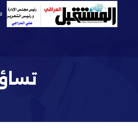
ال
تساؤل