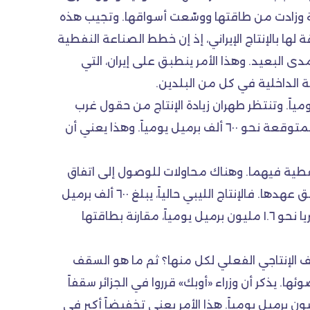
لفرصة وزادت من طاقتها ووسّعت أسواقها. وتجيب هذه
لها بالإنتاج الإيراني، إذ إن خطط الصناعة النفطية
ى البعيد. وهذا الأمر ينطبق على إيران، التي
ية الداخلية في كل من البلدين.
رميل يومياً. وتنتظر طهران زيادة الإنتاج من حقول غرب
كارون النفطية، التي تأخر الإنتاج منها بسبب الخلافات مع الشركة الصينية العاملة في هذه الحقول. وتشكل الزيادة المتوقعة نحو ٦٠٠ ألف برميل يومياً. وهذا يعني أن
لنفطية فيهما. وهناك محاولات للوصول إلى اتفاق
سياسي في البلدين، لكنّ هناك شكوكاً في سرعة إمكان الحصول على اتفاق سياسي وإعادة الطاقة الإنتاجية إلى سابق عهدها. فالإنتاج الليبي حالياً، يبلغ ٦٠٠ ألف برميل
يومياً. والطاقة الإنتاجية قبل سقوط نظام معمر القذافي كانت ١.٤ مليون برميل يومياً. في المقابل، يبلغ إنتاج نيجيريا نحو ١.٦ مليون برميل يومياً، مقارنة بطاقتها
قف الإنتاجي الفعلي لكل منها؟ ثم ما هو السقف
. يذكر أن وزراء «أوبك» قرروا في الجزائر سقفاً
يداً يبلغ ٣٢.٥ – ٣٣ مليون برميل يومياً، بينما تشير المعلومات إلى زيادة إنتاج دول «أوبك» إلى نحو ٣٣.٦ مليون برميل يومياً. هذا الأمر يعني تخفيضاً أكبر في