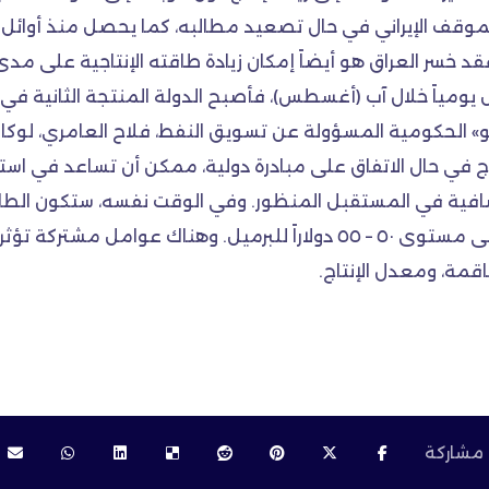
موقف الإيراني في حال تصعيد مطالبه، كما يحصل منذ أوائل ا
 خسر العراق هو أيضاً إمكان زيادة طاقته الإنتاجية على مدى
جه أخيراً، إلى نحو ٤.٦٣٨ مليون برميل يومياً خلال آب (أغسطس)، فأصبح الدولة المن
صرّح رئيس شركة «سومو» الحكومية المسؤولة عن تسويق النفط، فلاح العامري، 
اج في حال الاتفاق على مبادرة دولية، ممكن أن تساعد في استقر
إضافية في المستقبل المنظور. وفي الوقت نفسه، ستكون الطاقة
بالنفط العالي الكلفة، محدودة، إذا استقرت الأسعار على مستوى ٥٠ – ٥٥ دو
اقمة، ومعدل الإنتاج.