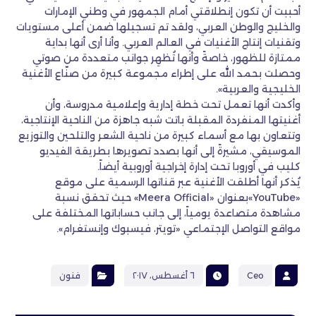
أحببت أن تكون إنطلاقتي أمام الجمهور في وطني الإمارات
والخليج والوطن العربي، ولقد تم تسجيلها ضمن أعلى مستويات
وتقنيات إنتاج الأغنيات في العالم العربي. وأنا أرى أنها بداية
ممتازة للظهور، خاصةً وأنها تُظهِر جوانب متعددة من صوتي
وحصلت بحمد الله على إطراء مجموعة كبيرة من صنّاع الأغنية
الخليجية والعربية».
وأكدت أنها تعمل تحت خطة إدارية وإعلامية مدروسة، وأن
أغنيتها المنفردة المقبلة باتت شبه جاهزة من الناحية الإنتاجية،
وتتعاون بها مع أسماء كبيرة من ناحية الشعر والتلحين والتوزيع
الموسيقي، مشيرةً إلى أنها بصدد تصويرها بطريقة الفيديو
كليب في أوروبا تحت إدارة إخراجية أوروبية أيضاً.
يُذكر أنها أطلقت الأغنية عبر قناتها الرسمية على موقع
«YouTube»بعنوان «Meera Official» حيث تحقق نسبة
مشاهدة متصاعدة يومياً، إلى جانب حساباتها المختلفة على
مواقع التواصل الإجتماعي «تويتر، فيسبوك وإنستغرام».
Ceo
٦ أغسطس، ٢٠١٧
فنون