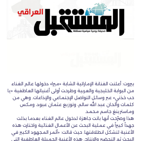
بيروت: أعلنت الفنانة الإماراتية الشابة «ميرا» دخولها عالم الغناء
من البوابة الخليجية والعربية وطرحت أولى أغنياتها العاطفية «يا
حب خذني» عبر وسائل التواصل الإجتماعي والإذاعات. وهي من
كلمات وألحان عبد الله سالم، وتوزيع عثمان عبود، ومكس
وماسترينغ جاسم محمد.
هذا وصرّحت أنها باتت جاهزة لدخول عالم الغناء بعدما بذلت
جهداً كبيراً في عملية البحث عن الأعمال الغنائية واختارت هذه
الأغنية لتشكل انطلاقتها. حيث قالت: «أثمر المجهود الكبير في
البحث ثم التحضير والإنتاج، هذه الأغنية الجميلة العاطفية التي