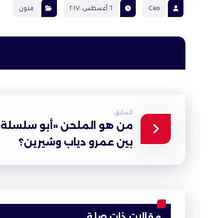
Ceo
٦ أغسطس، ٢٠١٧
فنون
السابق
من هو الملحن «أبو سلسلة»
بين عمرو دياب وشيرين؟
مقالات ذات صلة