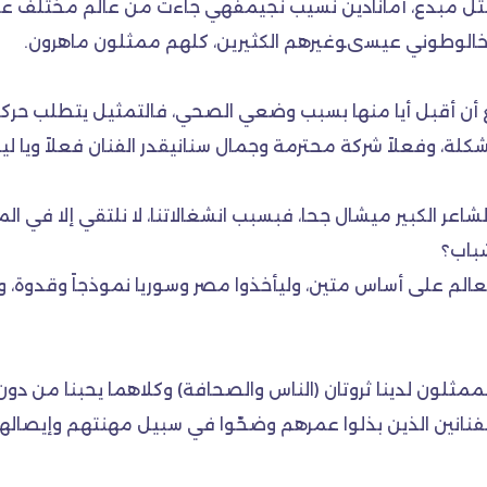
مثل مبدع، أمانادين نسيب نجيمفهي جاءت من عالم مختلف عن الت
الخالوطوني عيسىوغيرهم الكثيرين، كلهم ممثلون ماهرون.
ستطع أن أقبل أيا منها بسبب وضعي الصحي، فالتمثيل يتطلب حرك
ة، وفعلاً شركة محترمة وجمال سنانيقدر الفنان فعلاً ويا لي
شاعر الكبير ميشال جحا، فبسبب انشغالاتنا، لا نلتقي إلا في ال
باب؟
العالم على أساس متين، وليأخذوا مصر وسوريا نموذجاً وقدوة، و
مثلون لدينا ثروتان (الناس والصحافة) وكلاهما يحبنا من دون 
نانين الذين بذلوا عمرهم وضحّوا في سبيل مهنتهم وإيصالها 