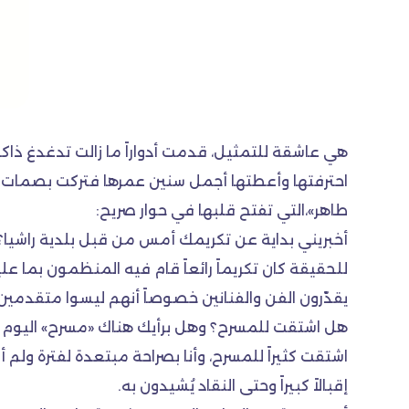
هي عاشقة للتمثيل، قدمت أدواراً ما زالت تدغدغ ذاك
احترفتها وأعطتها أجمل سنين عمرها فتركت بصمات مميز
طاهر»،التي تفتح قلبها في حوار صريح:
أخبريني بداية عن تكريمك أمس من قبل بلدية راشيا؟
للحقيقة كان تكريماً رائعاً قام فيه المنظمون بما عل
يقدّرون الفن والفنانين خصوصاً أنهم ليسوا متقدمين
هل اشتقت للمسرح؟ وهل برأيك هناك «مسرح» اليوم 
اشتقت كثيراً للمسرح، وأنا بصراحة مبتعدة لفترة ولم
إقبالاً كبيراً وحتى النقاد يُشيدون به.