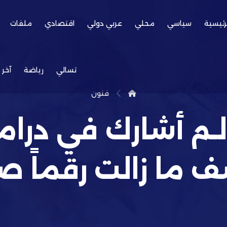
رئيسية
سياسي
محلي
عربي دولي
اقتصادي
ملفات
تسالي
رياضة
آخر 
فنون
لـم أشارك في درا
 ما زالت رقماً صع