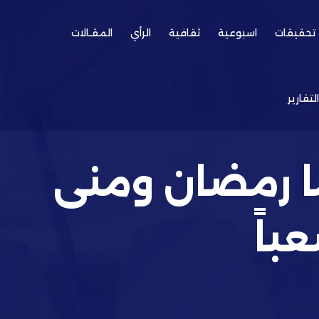
تحقيقات
اسبوعية
ثقافية
الرأي
المقـالات
التقارير
ما رمضان ومنى
باً