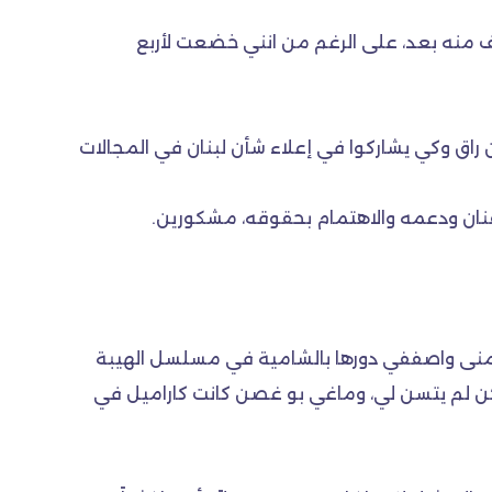
منه بعد، على الرغم من انني خضعت لأربع
اق وكي يشاركوا في إعلاء شأن لبنان في المجالات
فنان ودعمه والاهتمام بحقوقه، مشكورين.
لةمنى واصففي دورها بالشامية في مسلسل الهيبة
ً لكن لم يتسن لي، وماغي بو غصن كانت كاراميل في