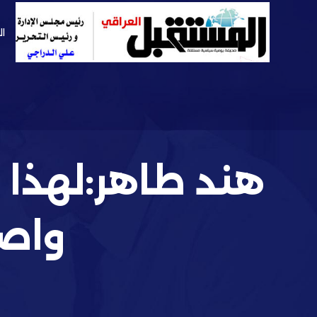
ال
هند طاهر:لهذا 
واصف