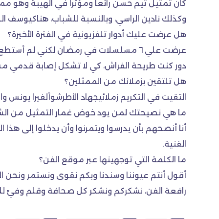
كان تمثيل تيم حسن رائعاً ومؤثراً في الهيبة وهو م
وكذلك نادين الراسي، وبالنسبة للشباب، هناكيوسف 
هل عرضت عليك أدوار تلفزيونية في الفترة الأخيرة؟
عرضت علي ٦ مسلسلات في رمضان لكني لم أ
دور كنت طريحة الفراش، كي لا تشكل إصابة قدمي مشكل
هل تلتقين بزملائك من الممثلين؟
التقيت في التكريم زملائيجهاد الأطرشوألفيرا يونس وال
ما هي نصيحتك لمن يود خوض غمار التمثيل من الش
أنا أنصحهم بأن يدرسوا ويتمرنوا وأن يدخلوا إلى هذا 
الفنية.
ما الكلمة التي توجهينها عبر موقع الفن؟
أقول أنتم عيوننا وسندنا وبكم نقوى ونستمر ونحن الم
رافعة الفن، نشكركم ونشكر كل صحافة وقلم وفيّ للف