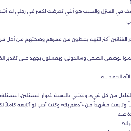
ف في المنزل والسبب هو أنني تعرضت لكسر في رجلي لم أشف 
ي.
ر الفنانين أكثر لأنهم يعطون من عمرهم وصحتهم من أجل فن ر
هتموا بوضعي الصحي وساندوني، ويعملون بجهد على تقدير ال
له الحمد لله.
قليل من كل شيء، ولفتني بالنسبة لأدوار الممثلين، الممث
صعباً، وتابعت مشهداً من «أدهم بك» وكنت أحب لو أتابعه كاملا
 عنه.
رك؟