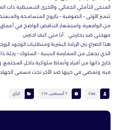
المنحى التأملي الجمالي، والأخرى التبسيطية ذات الم
تتميز الأولى – الصوفية – بالروح المتسامحة والمنف
من الواقعية، واستشعار التناقض الواضح في أعماق ال
مهجتي ضد يحاربني أنا مني كيف احترس
هذا الصراع بين الإرادة البشرية ومتطلبات الوجود ال
الذي يجعل من الممارسة الدينية – السلوك – رحلة ذات
خارج ذاتها من أفراد وأنماط سلوكية داخل المجتمع، 
فيه، وتمضي في حربها ضد الآخر تحت مسمى الجهاد لتت
Ceo
٦ أغسطس، ٢٠١٧
الرأي