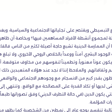
ع التبسيطي ويقتصر على تجلياتها الاجتماعية والسياسية، وي
ة لمجموع أنشطة الأفراد المساهمين فيها؟ وبخاصة أن ظاهر
 الممارسة الدينية تشبع حاجة أصيلة لكثير من الناس، فالقا
وجود البشري أمناً، ووعداً بالخلاص الروحي الأخروي، ولا تبل
كون عوناً معنوياً، وتطميناً لنفوسهم من مخاوف متوقعة، أو ر
هم وثقافاتهم. والملاحظ إننا لا نجد عند هؤلاء المتعبدين ذلك
ن بقدر كبير من الانسجام مع وجودهم الاجتماعي والواقعي، 
لاشى لديها أو تكاد القدرة على المصالحة مع الواقع ، وتنتهي إ
التي يكون الدين (في حالة التطرف الديني) وفق تصوراتها طبع
ات المؤلمة.
ة المثالية تنقسم بوجه عام إلى نمطين من الشخصية كما يظهر