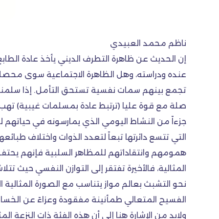
ناظم محمد العبيدي
إن الحديث عن ظاهرة التطرف الديني يأخذ عادة الطاب
عنده ودراسته، وهل الظاهرة الاجتماعية سوى محصل
تجمع بينهم سمات نفسية تستحق التأمل. إذا سلمنا أن
صلة مع قوة عليا (ترتبط عادة بمسلمات غيبية) تهب ال
جزءاً من النشاط اليومي الذي يمارسونه في حياتهم لي
التي تتسع دائرتها تبعاً لتعدد الذوات واختلاف طبائع
همومهم وانتقاداتهم للمظاهر السلبية فإنهم يحتفظو
المثالية، فالأخيرة تفتقر إلى التوازن النفسي حيث تت
نحو التشبث بعالم مواز يتناسب مع الصورة المثالية 
الفسيح المتعالي طمأنينة مفقودة وعزاءً عن الخسار
ولابد من الإشارة هنا إلى أن هذه الفئة ذات النزع