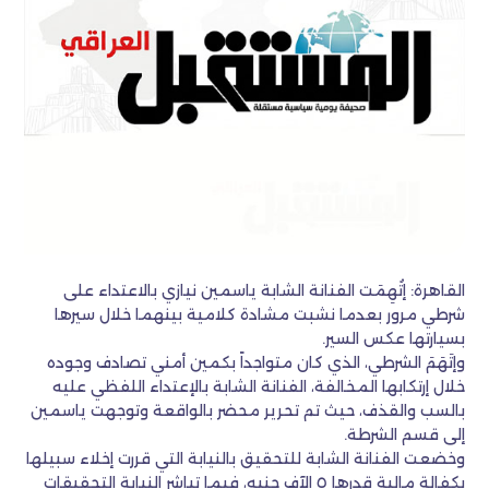
القاهرة: إتُهِمَت الفنانة الشابة ياسمين نيازي بالاعتداء على
شرطي مرور بعدما نشبت مشادة كلامية بينهما خلال سيرها
بسيارتها عكس السير.
وإتَهَمَ الشرطي، الذي كان متواجداً بكمين أمني تصادف وجوده
خلال إرتكابها المخالفة، الفنانة الشابة بالإعتداء اللفظي عليه
بالسب والقذف، حيث تم تحرير محضر بالواقعة وتوجهت ياسمين
إلى قسم الشرطة.
وخضعت الفنانة الشابة للتحقيق بالنيابة التي قررت إخلاء سبيلها
بكفالة مالية قدرها ٥ الآف جنيه، فيما تباشر النيابة التحقيقات