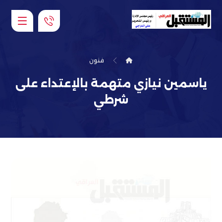
فنون
ياسمين نيازي متهمة بالإعتداء على
شرطي