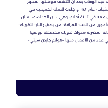
 فيلم «ممنوع الحب» مع الفنان محمد عبد الوهاب بعد أن اكتشف موهبتها المخرج
محمد كريم، ثم شاركت بدور صغير فى فيلم «رصاصة فى القلب» مما رشحها للقيام بدور البطولة فى فيلم «أحلام الشباب» عام ١٩٤٢م. جاءت النقلة الحقيقية في
ه في ثلاثة أفلام، وهي: «ابن الحداد» و«الفنان
 «أقوى من الحب- العرافة- من يطفئ النار- الأقوياء-
فنانة المصرية سنوات طويلة محتفظة برونقها
في عدد من الأعمال منها «هوانم جاردن سيتي»