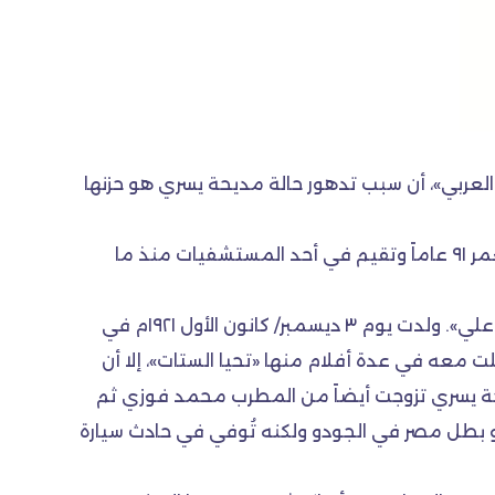
 العربي»، أن سبب تدهور حالة مديحة يسري هو حزنها
مديحة يسري تعاني منذ فترة من آلام مختلفة منها آلام العظام بالإضافة إلى أمراض الشيخوخة ، حيث تبلغ من العمر ٩١ عاماً وتقيم في أحد المستشفيات منذ ما
والمعروف أن مديحة يسري من أبرز نجمات السينما المصرية في الأربعينيات، واسمها الحقيقي «هنومة حبيب خليل علي». ولدت يوم ٣ ديسمبر/ كانون الأول ١٩٢١م في
معه في عدة أفلام منها «تحيا الستات»، إلا أن
ديحة يسري تزوجت أيضاً من المطرب محمد فوزي ثم
ُدعى عمرو بطل مصر في الجودو ولكنه تُوفي في حادث سيارة