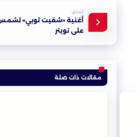
السابق
أغنية «شقيت ثوبي» لشمس 
على تويتر
مقالات ذات صلة