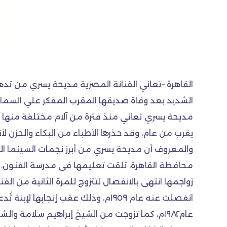
القاهرة –تعاني الفنانة المصرية مديحة يسري من تدهو
الشديد بعد وفاة صديقها المقرب المفكر علي السمان
يقرب من عام، وقد حذرها الأطباء من البكاء والحزن لأ
محافظة القاهرة، تلقت تعليمها فى مدرسة الفنون، و
زواجمها انتهى بالانفصال لتتزوج للمرة الثانية من 
انفصلت عنه عام ١٩٥٩م، وذلك عقب 
عام١٩٨٢م، كما تزوجت من الشيخ إبراهيم سلامة والشيخ سلامة راضي.