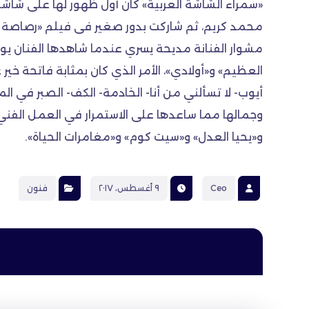
مشوار الفنانة مديحة يسري عندما شاهدها الفنان يو
العظيم» و«أولادي»، الأمر الذي كان بمثابة فاتحة خير 
أيوب- لا تسألني من أنا- الخادمة- الكف- الصبر في 
وجمالها مما ساعدها على الاستمرار في العمل الفني 
و«يحيا العدل» و«سيت كوم» و«مغامرات الحياة».
Ceo
٩ أغسطس، ٢٠١٧
فنون