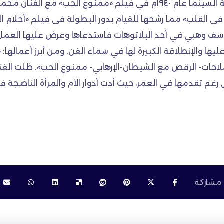
«سمراء الشاشة العربية» كان أول ظهور لها على شاشة السينما عام ١٩٤٠م في
سف وهبي في أحد البلاتوهات فاستدعاها وعرض عليها العمل مع
عليها والإنطلاقة الكبيرة لها في سماء الفن. ومن أبرز أعمالها:
الملاحات- الرقص مع الشيطان-الإرهابي- ممنوع الحب». ظلت ال
رغم تقدمها في العمر، حيث أدت أدوار الأم والمرأة الناضجة 