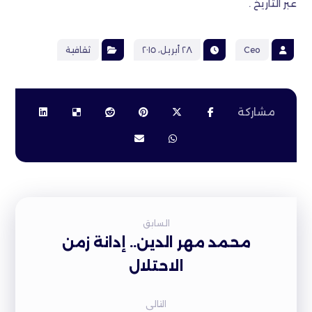
عبر ‏التاريخ .‏
Ceo
٢٨ أبريل، ٢٠١٥
ثقافية
السابق
محمد مهر الدين.. إدانة زمن
الاحتلال
التالى