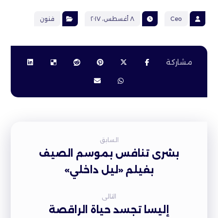
Ceo
٨ أغسطس، ٢٠١٧
فنون
السابق
بشرى تنافس بموسم الصيف
بفيلم «ليل داخلي»
التالى
إليسا تجسد حياة الراقصة