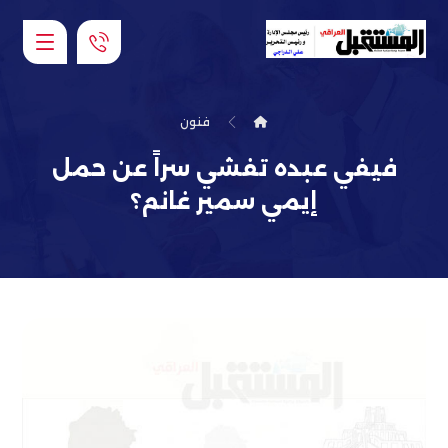
فنون
فيفي عبده تفشي سراً عن حمل
إيمي سمير غانم؟‎