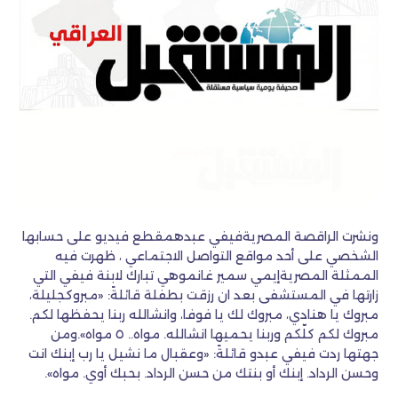
ونشرت الراقصة المصريةفيفي عبدهمقطع فيديو على حسابها
الشخصي على أحد مواقع التواصل الاجتماعي ، ظهرت فيه
الممثلة المصريةإيمي سمير غانموهي تبارك لابنة فيفي التي
زارتها في المستشفى بعد ان رزقت بطفلة قائلةً: «مبروكجليلة،
مبروك يا هنادي، مبروك لك يا فوفا، وانشالله ربنا يحفظها لكم.
مبروك لكم كلّكم وربنا يحميها انشالله. مواه.. ٥ مواه».ومن
جهتها ردت فيفي عبدو قائلةً: «وعقبال ما نشيل يا رب إبنك انت
وحسن الرداد. إبنك أو بنتك من حسن الرداد. بحبك أوي. مواه».