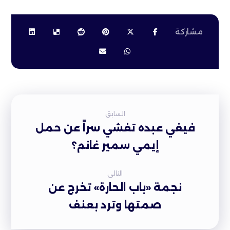
السابق
فيفي عبده تفشي سراً عن حمل
إيمي سمير غانم؟‎
التالى
نجمة «باب الحارة» تخرج عن
صمتها وترد بعنف