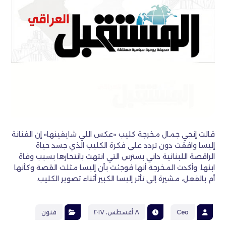
قالت إنجي جمال مخرجة كليب «عكس اللي شايفينها» إن الفنانة
إليسا وافقت دون تردد على فكرة الكليب الذي جسد حياة
الراقصة اللبنانية داني بسترس التي انتهت بانتحارها بسبب وفاة
ابنها. وأكدت المخرجة أنها فوجئت بأن إليسا مثلت القصة وكأنها
أم بالفعل، مشيرة إلى تأثر إليسا الكبير أثناء تصوير الكليب.
Ceo
٨ أغسطس، ٢٠١٧
فنون