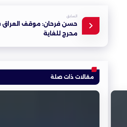
السابق
حسن فرحان: موقف العراق ف
محرج للغاية
مقالات ذات صلة