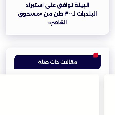
البيئة توافق على استيراد
البلديات لـ٣٠٠ طن من «مسحوق
القاصر»
مقالات ذات صلة