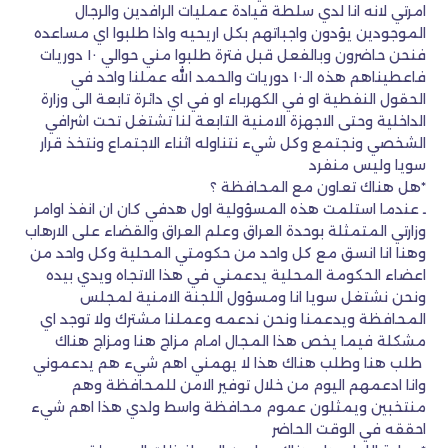
امرتي لانه انا لدي سلطة قيادة عمليات الرافدين والرجال
الموجودين يؤدون واجباتهم بكل اريحيه واذا طلبوا اي مساعده
فنحن حاضرون وبالفعل قبل فترة طلبوا مني حوالي ١٠ دوريات
فاعطيناهم هذه الـ١٠ دوريات والحمد الله عملنا واحد في
الحقول النفطية او في الكهرباء او في اي دائرة تابعة الى وزارة
الداخلية وحتى الاجهزة الامنية التابعة لنا تشتغل تحت اشرافي
الشخصي ونجتمع وكل شيء نتناوله اثناء الاجتماع ونتخذ قرار
سويا وليس منفرد
*هل هناك تعاون مع المحافظة ؟
ـ عندما استلمت هذه المسؤولية اول هدفي كان ان انفذ اوامر
وزارتي المتمثلة بوحدة العراق وعلم العراق والقضاء على الارهاب
وهنا انا انسق مع كل واحد من حكومتي المحلية وكل واحد من
اعضاء الحكومة المحلية يدعمني في هذا الاتجاه ويدي بيده
ونحن نشتغل سويا انا ومسؤول اللجنة الامنية لمجلس
المحافظة ويدعمنا ونحن ندعمه وعملنا مشترك ولا توجد اي
مشكلة فيما يخص هذا المجال امام مزاج هنا ومزاج هناك
طلب هنا وطلب هناك هذا لا يهمني اهم شيء هم يدعموني
وانا ادعمهم اليوم من خلال توفير الامن للمحافظة وهم
منتخبين ويمثلون عموم محافظة واسط ولدي هذا اهم شيء
احققه في الوقت الحاضر