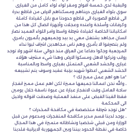
والبقية لدي خمسة افواج ومقر لواء لواء كامل من الغيارى
سوي بلواء الغيارى دربناهم ومسكناهم الارض من قاطع بدرة
الى قاطع الصويرة الى قاطع حدودنا مع بابل كقيادة كاملة
وكرفانات وأسلحة واعتده وعجلات وأجهزة اتصال كل هذا من
امكانياتنا الخاصة كقيادة شرطة واسط وامر اللواء العميد نصار
انسان مجاهد يشتغل معي يد بيد وجميعهم يأتمرون بامري
ولم يتصرفوا الا بأمري وهم ناس مجاهدين اشراف لبوا نداء
المرجعية وجائوا دفاعا عن العراق منذ حوالي ستة اشهر ولا توجد
رواتب وتركوا الاهل ومسكوا الارض وهذا شيء مشرف هؤلاء
غيارى والحشد الشعبي المتمثل بغيارى واسط وبالمناسبة
الحشد الشعبي اعطوا شهيد برتبة عقيد وسوف يتم تشييعه
*ما هو اهم عمل مميز لك ؟
ـ والله نحن اعمالنا جميعها مميزة لكن اهم عمل مميز انفجار
ساحة العامل وقت الانفجار عبارة عن عبوة ناسفة خلال يومين
فقط القينا القبض على منفذ العملية وصدقت اقواله واحيل
الى المحكمة
*هل توجد شرطة متخصصة في مكافحة المخدرات ؟
ـ يوجد لدينا قسم مدير مكافحة المتفجرات ومدعوم من قبل
الوزارة ومن قبلي شخصيا ونشاطاته متميزة في هذا المجال
خاصة في نقطة الحدود بيننا وبين الجمهورية الايرانية فلدينا