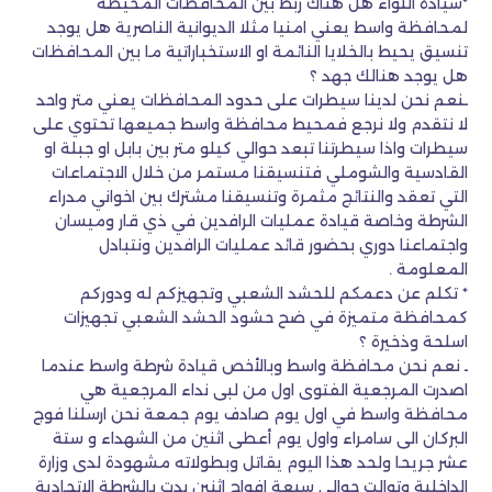
*سيادة اللواء هل هناك ربط بين المحافظات المحيطة
لمحافظة واسط يعني امنيا مثلا الديوانية الناصرية هل يوجد
تنسيق يحيط بالخلايا النائمة او الاستخباراتية ما بين المحافظات
هل يوجد هنالك جهد ؟
ـنعم نحن لدينا سيطرات على حدود المحافظات يعني متر واحد
لا نتقدم ولا نرجع فمحيط محافظة واسط جميعها تحتوي على
سيطرات واذا سيطرتنا تبعد حوالي كيلو متر بين بابل او جبلة او
القادسية والشوملي فتنسيقنا مستمر من خلال الاجتماعات
التي تعقد والنتائج مثمرة وتنسيقنا مشترك بين اخواني مدراء
الشرطة وخاصة قيادة عمليات الرافدين في ذي قار وميسان
واجتماعنا دوري بحضور قائد عمليات الرافدين ونتبادل
المعلومة .
* تكلم عن دعمكم للحشد الشعبي وتجهيزكم له ودوركم
كمحافظة متميزة في ضح حشود الحشد الشعبي تجهيزات
اسلحة وذخيرة ؟
ـ نعم نحن محافظة واسط وبالأخص قيادة شرطة واسط عندما
اصدرت المرجعية الفتوى اول من لبى نداء المرجعية هي
محافظة واسط في اول يوم صادف يوم جمعة نحن ارسلنا فوج
البركان الى سامراء واول يوم أعطى اثنين من الشهداء و ستة
عشر جريحا ولحد هذا اليوم يقاتل وبطولاته مشهودة لدى وزارة
الداخلية وتوالت حوالي سبعة افواج اثنين بدت بالشرطة الاتحادية