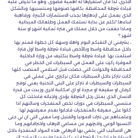
الاخرى، لذا فأن استقرارها له اهمية قصوى، وهو ما تحرص عليه
قيادة شرطة المحافظة، بكافها صنوفها ومنتسبيها، وبالشكل
الذي يعمل على ازدهارها بجذب الاستثمارات الكبيرة، ورفاهية
ابناءها.*تكلم عن بداية تسلمك العمل وطلعاتك الميدانية
وماذا حققت من خلال عملك في فترة ثمانية اشهر او ستة
اشهر ؟
ـ يشرفني ان التقيكم اليوم واهلا وسهلا كل خطوة قمتم بها
داخل محافظة واسط وبالأخص قيادة شرطة واسط اول فترة
استلمت بها قيادة شرطة واسط بتكليف من وزارة الداخلية
الموقرة ركزت على العمل في السيطرات لان الخطر في
المحافظة والحوادث التي حصلت قبل استلامي المنصب كلها
كانت تتركز داخل السيطرات فكان تركيزي على عملي في
السيطرات والسيطرات لا تتركز على البنى التحتية يعني توفير
كرفان او سقيفة او مبردة او اي امكانية اخرى وزيدت من قدرة
الانسان الذي يمثل رجل الشرطة يؤدي واجباته فادخلت كل
منتسبي السيطرات في دورات تخص المتفجرات وسالتهم اذا
كانوا على معرفة بالمتفجرات فاجابوا بعدم معرفتهم لها
وعلمناهم عن نترات الامونيا والفتيل وما معنى التي ان تي حتى
اكتسبوا الوعي واخبرتهم عن مساعي الارهاب واختراقاتهم وما
هي الاساليب التي يخفي بها الارهابي هذه المواد المتفجرة داخل
السيارة ولماذا رجل الشرطة لم يكتشفها وقدمت النماذج التي