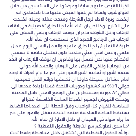
القينا القبض عليهم سابقا وعرضتها على المنتسبين من خلال
الفوتوشوب ولماذا لم يلقوا القبض عليها فانا باعتقادي انه
ارتفعت وتيرة الاداء لرجل الشرطة وفتحت عقله وعينه انفتحت
على الشارع لهذا نحن ان شاء الله لدينا طرق تفصيلية في ايقاف
الارهاب ورجل الشرطة قادر ان يوقف الارهاب ويلقي القبض على
الارهاب في البرنامج الجديد الذي نستخدمه ان شاء الله.
طريقة التفتيش لدينا طرق علميه والعمل الامني اليوم عمل
علمي وليس امني عبثي فلدينا طرق تفتيش خاصة لا يسعني
الافصاح عنها نحن نعمل بها وقادرين ان نوقف اللارهاب او (نحد
من الارهاب) ونلقي القبض على الارهاب والحمد الله حوالي
سبعة اشهر او ثمانية اشهر الامور على خير ما يرام ثغرات لا توجد
امام مشاكل بسيطة حاولنا ان نكشفها جرائم القتل جميعها
حوالي ٥٩% تم كشفها ودوريات النجدة قمنا بزيادة عددها الى
حوالي ٨٢ دورية ومسيطرين على الوضع الامني داخل المدينة
وجعلت النهوض لجميع الضباط الساعة الخامسة فجرا او
السادسة للقيام كل الواجبات وفق الخطة التي اعددناها الضابط
يستيقظ الساعة السادسة وينفذ الخطة بعقل والامور على خير
ما يرام سواء في الميدان او داخل الادارة ان شاء الله.
*ما مدى تعاونكم مع الشرطة والحقول النفطية ؟
ـ والله الحقول النفطية التي تشتغل داخل محافظة واسط تحت