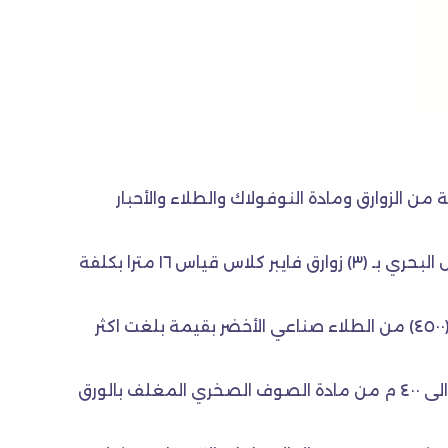
ن الزوارق ومادة النوفولاك والطلاء والأحبار
وقال مدير عام الشركة امان صاحب الدراجي في بيان صحفي, تلقته”المستقل العراقي”, أن “الشركة جهزت شركة النقل البحري بـ (٣) زوارق فايبر كلاس قياس ١٦ مترا بكلفة
وأوضح أمان ان “ الشركة قامت بتجهيز وزارتي الداخلية والأعمار والإسكان بمنتجات متنوعة وتجهيز شركة تعبئة الغاز (٤٥٠٠) من الطلاء صناعي الأخضر بقيمة بلغت اكثر
وأشار إلى أن” تجهيزها القطاع الخاص أيضا بمنتجاتها المختلفة حيث تم تجهيز ٢٥٧ كغم من مادة النوفولاك اضافة الى ٤٠٠ م من مادة الصوف الصخري المغلف بالورق