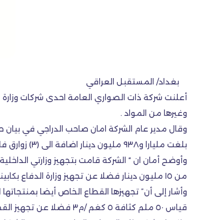
بغداد/ المستقبل العراقي
أعلنت شركة ذات الصواري العامة احدى شركات وزارة الص
وغيرها من المواد .
بلغت مليارا و٩٣٨ مليون دينار اضافة الى (٣) زوارق فايبر كلاس قياس ٥٧٥/١٢ م بمبلغ مليار و٤٢٥ مليون دينار “.
من ١٥ مليون دينار فضلا عن تجهيز وزارة الدفاع بكابينات لوقوف الأشخاص” .
قياس ٥٠ ملم كثافة ٥ كغم /م٣ فضلا عن تجهيز القطاع الخاص بعدد من خزانات المياه فايبر كلاس “ .