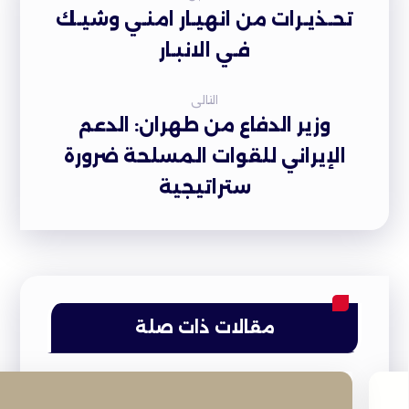
تحـذيـرات من انهيـار امنـي وشيـك
فـي الانبـار
التالى
وزير الدفاع من طهران: الدعم
الإيراني للقوات المسلحة ضرورة
ستراتيجية
مقالات ذات صلة