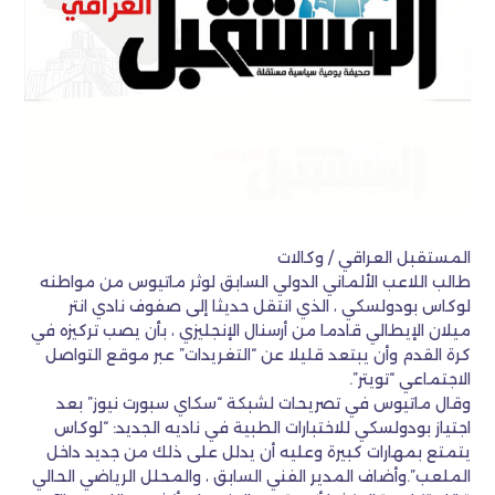
المستقبل العراقي / وكالات
طالب اللاعب الألماني الدولي السابق لوثر ماتيوس من مواطنه
لوكاس بودولسكي ، الذي انتقل حديثا إلى صفوف نادي انتر
ميلان الإيطالي قادما من أرسنال الإنجليزي ، بأن يصب تركيزه في
كرة القدم وأن يبتعد قليلا عن “التغريدات” عبر موقع التواصل
الاجتماعي “تويتر”.
وقال ماتيوس في تصريحات لشبكة “سكاي سبورت نيوز” بعد
اجتياز بودولسكي للاختبارات الطبية في ناديه الجديد: “لوكاس
يتمتع بمهارات كبيرة وعليه أن يدلل على ذلك من جديد داخل
الملعب”.وأضاف المدير الفني السابق ، والمحلل الرياضي الحالي