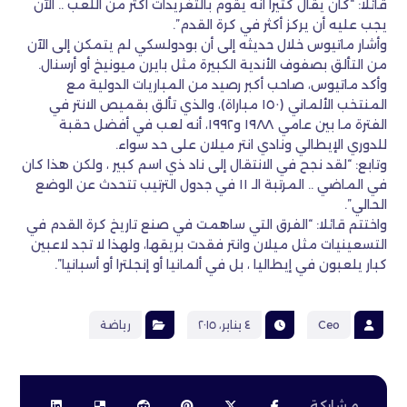
قائلا: “كان يقال كثيرا أنه يقوم بالتغريدات أكثر من اللعب .. الآن
يجب عليه أن يركز أكثر في كرة القدم”.
وأشار ماتيوس خلال حديثه إلى أن بودولسكي لم يتمكن إلى الآن
من التألق بصفوف الأندية الكبيرة مثل بايرن ميونيخ أو أرسنال.
وأكد ماتيوس، صاحب أكبر رصيد من المباريات الدولية مع
المنتخب الألماني (١٥٠ مباراة)، والذي تألق بقميص الانتر في
الفترة ما بين عامي ١٩٨٨ و١٩٩٢، أنه لعب في أفضل حقبة
للدوري الإيطالي ونادي انتر ميلان على حد سواء.
وتابع: “لقد نجح في الانتقال إلى ناد ذي اسم كبير ، ولكن هذا كان
في الماضي .. المرتبة الـ ١١ في جدول الترتيب تتحدث عن الوضع
الحالي”.
واختتم قائلا: “الفرق التي ساهمت في صنع تاريخ كرة القدم في
التسعينيات مثل ميلان وانتر فقدت بريقها، ولهذا لا تجد لاعبين
كبار يلعبون في إيطاليا ، بل في ألمانيا أو إنجلترا أو أسبانيا”.
Ceo
٤ يناير، ٢٠١٥
رياضة