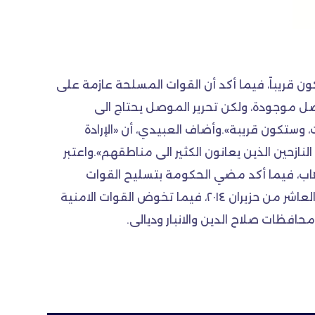
ون قريباً، فيما أكد أن القوات المسلحة عازمة على
وصل موجودة، ولكن تحرير الموصل يحتاج الى
، وستكون قريبة».وأضاف العبيدي، أن «الإرادة
زحين الذين يعانون الكثير الى مناطقهم».واعتبر
هاب، فيما أكد مضي الحكومة بتسليح القوات
المسلحة بالأسلحة والعتاد من أرقى المناشئ العالمية. ويسيطر عناصر تنظيم «داعش»، على محافظة نينوى منذ العاشر من حزيران ٢٠١٤، فيما تخوض القوات الامنية
افظات صلاح الدين والانبار وديالى.