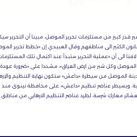
فير قدر كبير من مستلزمات تحرير الموصل، مبينا أن التحرير سيك
 يعانون الكثير الى مناطقهم.وقال العبيدي إن «خطط تحرير الم
فتا الى أن «عملية التحرير ستبدأ عند اكتمال تلك المستلزمات
موصل وكل شبر من ارض العراق»، مشددا على «ضرورة عودة النا
 مدينة الموصل من سيطرة «داعش» ستكون نهاية التنظيم والإر
ائر معارك شرسة، لطرد عناصر التنظيم الارهابي من مناطق مح