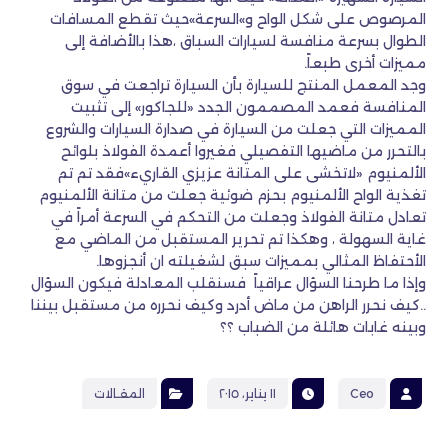
المرصوص على شكل الواح و»السرعة»حيث تقطع المسافات
الطوال بسرعة منافسة لسيارات السباق ،هذا بالأضافة إلى
مميزات أخرى طبعاً.
وجد المعمل المنتج للسيارة بأن السيارة تراجعت في سوق
المنافسة فعمد المصممون الجدد «للجاكور» إلى تثبيت
المميزات التي جعلت من السيارة في صدارة السيارات والشروع
بالتحرر من ماضيها التفصيلي فغيروا أعمدة الفولاذ بلوائح
الألمنيوم «لاتخشى على المتانة عزيزي القاريء»فقد تم تم
تغذية الواح الألمنيوم بحزم ضوئية جعلت من متانة الألمنيوم
تعادل متانة الفولاذ وجعلت من التحكم في السرعة أمراً في
غاية السهولة ، وهكذا تم تحرير المستقبل من الماضي مع
الأحتفاظ المثالي بمميزات سبق لشغيلته ان أنجزوها.
وإذا ما طرحنا السؤال عراقياً فسنقلب المعادلة فيكون السؤال
..كيف نحرر الراهن من ماض أدرد وكيف نحرره من مستقبل بيننا
وبينه غابات هائلة من الضباب ؟؟
Ceo
١١ يناير، ٢٠١٥
المقـالات