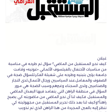
غيلان
كيف نحرر المستقبل من الماضي؟ سؤال تم طرحه في مناسبة
من مناسبات الأحتفال بالفيلسوف الألماني «غوتيه» وقامت
جامعة برلين بتبنيه وطرحه على شغيلة الفكر،للسؤال ضجة في
الصفوف والمعامل،عند السياسيين ورجال الأعمال،لدى التجار
والصناعيين ولدى السجناء وغيرهم،وسبب الضجة هي مرور
السؤال في منطقة الراهن التي يتعامد فيها البعدان الماضي
والمستقبل، فكيف لنا أن نحرر الماضي من ماضويته كي يصبح
راهناً؟وكيف لنا بعد ذلك تحرير المستقبل من مجهوليته كي
ننظر إليه بالعين المجردة من هذا الراهن الذي تم تذويب