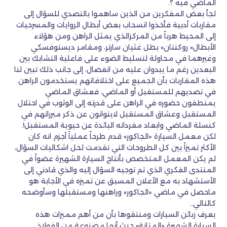
الماضي فيه ؟.
لجأ بعض المفكرين من الذين ساهموا بالتصدي للسؤال إلى
مقاربات أدبية فأخذوا انسحاب بعض أبطال الروايات والمسرحيات
إلى المحيط هرباً من المركزالذي يمثل الراهن ومن هؤلاء
الأبطال» روكنتان» بطل غثيان سارتر، ومقامر ديستوفسكي
وغيرهما في محاولة لتسليط الضوء على فاعلية التشابك بين
البعدين رغم ما يبدوان عليه من انفصال، إلى جانب ذلك تبين لنا
هذه المقاربات بأن الجميع على اختلافاتهم يستخدمون الراهن
في تصديهم للمستقبل أو الماضي، فعشاق الماضي
يمنطقون حضوره في الراهن على قدرته إلى الوثوب في احتلال
المستقبل وعشاق المستقبل لايتوانون عن ذكر مبرراتهم في
كنسلة الماضي وابعاد مفرداته البائدة عن حيوية المستقبل!.
لكن معمل السيارة «الجاكور» قدم طرحاً عملياً أجزم انه كان
الأكثر تميزاً بين كل الطروحات التي تقدمت لحل اشكاليات السؤال،
لم يكن المعمل المتخصص بأنتاج السيارة الشهيرة عضواً في
المنتدى الفكري الذي تم توجيه السؤال إليه والذي قادني إلى
الأستشهاد به مع الأعلان المسبق عن تميزه في الأجابة هو
ماحصل في ماضي «الجاكور» وراهنها ومستقبلها وسأوضحه
كالتالي..
يعرف زبائن السيارات ومنتقوها بأن من أهم مميزات هذه
السيارة الشهيرة «المتانة» حيث أنها مصنوعة من الفولاذ