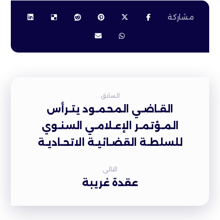
السابق
القـاضـي المحمـود يتـرأس
المـؤتمـر الإعـلامـي السنـوي
للسلطـة القضـائيـة الاتحـاديـة
التالى
عقدة غريبة