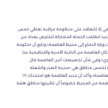
 تكفي إلا للتعاقد على منظومة مراقبة تغطي خمس
العام الجديد انطلقت الحملة المشتركة لتخليص بغداد من
ت وزارة الدفاع إلى محيط العاصمة».وتابع أن «حكومة
نهاء المشكلات التي يعاني منها سكان العاصمة من الناحية الأمنية والتنظيمية بما
البري».وفي شأن تخصيصات أمن العاصمة قال
يعها لنصب منظومة مراقبة أمنية لخمس مناطق هي «مدينة الصدر والشعلة
والكرادة والكاظمية والأعظمية»، فيما لم تُشمل بقية المناطق البالغ عددها ٣٣ منطقة وستة أقضية في محيط العاصمة».وأكد أن جديد العاصمة هو استحداث ١٨
 العاصمة من المحيط، خصوصاً أن غالبيتها مناطق هشة