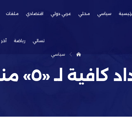
رئيسية
سياسي
محلي
عربي دولي
اقتصادي
ملفات
تسالي
رياضة
آخر 
سياسي
ـ «٥» مناطق من «٣٨»