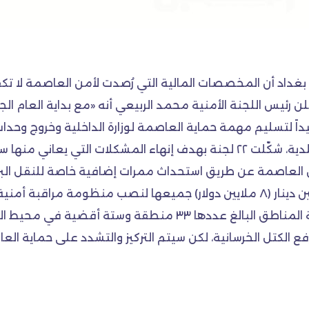
 بغداد أن المخصصات المالية التي رُصدت لأمن العاصمة لا
ستة أقضية.وأعلن رئيس اللجنة الأمنية محمد الربيعي أنه «مع بداية 
يداً لتسليم مهمة حماية العاصمة لوزارة الداخلية وخروج وحدا
بغداد، بالتنسيق مع الحكومة المركزية والمجالس البلدية، شكّلت ٢٢ لجنة بهدف إ
ج من العاصمة عن طريق استحداث ممرات إضافية خاصة للنقل 
الربيعي إن الحكومة خصصت لأمن بغداد مبلغ ١٠ بلايين دينار (٨ ملايين دولار) جم
 رفع الكتل الخرسانية، لكن سيتم التركيز والتشدد على حماية