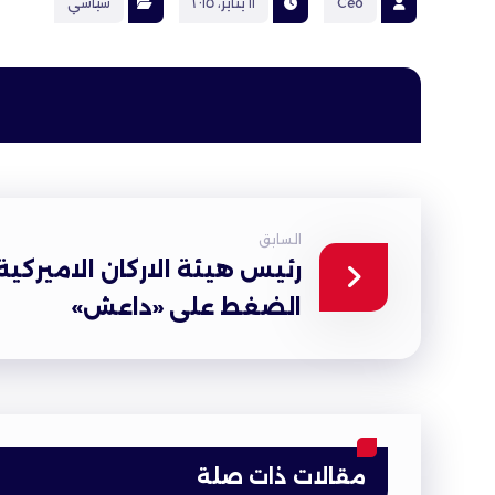
Ceo
١١ يناير، ٢٠١٥
سياسي
السابق
رئيس هيئة الاركان الاميركية:
الضغط على «داعش»
مقالات ذات صلة