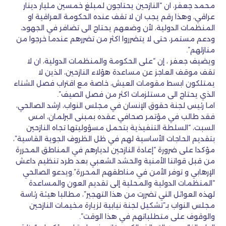
محمد جعفر، ان “النازحين يحتاجون لمبلغ خمسين مليار دينار
عراقي، وهذا رقم يجب ان لا تقف عنده الحكومة العراقية او
المنظمات الدولية، لأن وضعهم يحتاج الى تضافر في الجهود،
ودعم مستمر، حتى لا يتضرروا اكثر من تضررهم عندما خرجوا من
منازلهم”.
ويضيف جعفر ، إن “على الحكومة والمنظمات الدولية، ان لا
تقف موقف العاجز عن مساعدة هؤلاء النازحين، الذين لا
يمتلكون ابسط مقومات العيش، خاصة مع اقتراب فصل الشتاء
الذي يحتاج الى مستلزمات اكثر من فصل الصيف”.
اما رئيس لجنة حقوق الإنسان في مجلس النواب، ارشد الصالحي،
فقد طالب في مؤتمر صحافي عقده بمبنى البرلمان، امس
السبت، “السلطة التنفيذية بتحمل مسؤوليتها تجاه النازحين
بتقديم الحاجات الأساسية لهم في ظل الظروف الجوية القاسية”،
مؤكدا على ضرورة “إعادة النازحين لديارهم في المناطق المحررة
من قبل قواتنا الأمنية والحشد الشعبي بعد طرد تنظيم داعش
الإرهابي و توفر الأمن في مناطقهم المحررة”.ويدعو الصالحي
“المنظمات الدولية والمحلية إلى تقديم العون والمساعدة
لهذه العوائل التي تضررت من هذا التهجير”، مطالبا هيئة رئاسة
مجلس النواب بـ”تشكيل لجنة نيابية لزيارة مخيمات النازحين
والوقوف على متطلباتهم في هذا الوقت”.