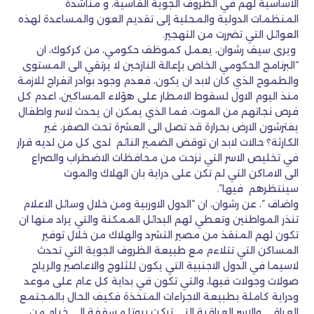
الأساسية لهم في الظروف الجوية القاسية، و مناشدة
المنظمات الدولية والمحلية إلى تقديم العون والمساعدة لهذه
العوائل التي تضررت من التهجير.
ويرى سيف رشوان، يعمل كموظف حكومي، من كركوك، ان
“البرنامج الحكومي الخاص بإعالة النازحين لا يرتقي الى المستوى
والطموح الذي كان لابد ان يكون، فعدم وجود بوادر انفراج للازمة
منذ اليوم الاول لسقوط الامطار على هؤلاء المساكين، اعدم كل
فرص نجاتهم من الموت، فما الذي يمكن ان يحدث لاسر واطفال
يفترشون الارض بحرارة قد تصل الى العشرة تحت الصفر، غير
الكارثة؟ حالات لابد ان توقض الضمير النائم لدى كل من لديه قرار
في تخليص الاسر التي نزحت من محافظات الاضطراب والصراع
الى الاماكن التي لم تكن على دراية بان الهلاك والموت
سينتظرهم فيها”.
واضاف “، عن رشوان، ان “الدول الاوربية ومن خلال وسائل الاعلام
تنذر المواطنين وتعطي لهم البدائل الممكنة والتي يراد منها ان
تكون لهم المنقذ من مصير التشرد والهلاك من خلال توفير
المساكن التي تتلاءم مع طبيعة الظروف الجوية التي تحدث
لاسيما في الدول الاجنبية التي يكون للثلوج والاعاصير والرياح
صولات وجولات فيها، والتي تكون في بداية كل عام على موعد
ودراية كاملة بطبيعة الاجراءات المتخذة فكيف الحال بالمجتمع
العراقي والاسر العراقية التي تركت بيوتا مسقفة الى خيام من