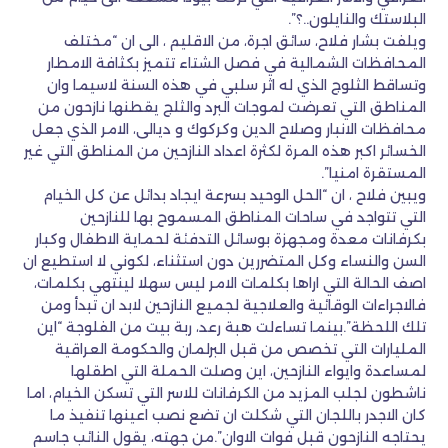
البلاستك والنايلون..؟”.
ويلفت بشار فلاح، سائق اجرة، من الاقليم ، الى ان “مختلف
المحافظات الشمالية في فصل الشتاء تتميز بكثافة الامطار
وتساقط الثلوج الذي له اثر سلبي في هذه السنة لاسيما وان
المناطق التي تعرضت لموجات البرد والثلج يقطنها نازحون من
محافظات الانبار وصلاح الدين وكركوك و ديالى، الامر الذي جعل
الخسائر اكبر هذه المرة لكثرة اعداد النازحين من المناطق التي غير
المستقرة امنيا”.
ويبين فلاح ، ان “الحل الوحيد بسرعة ايجاد بدائل عن كل الخيام
التي تتواجد في ساحات المناطق المسموح بها للنازحين
بكرفانات معدة ومجهزة بوسائل التدفئة لحماية الاطفال وكبار
السن والنساء وكل المتضررين دون استثناء، لكوني لا استطيع ان
اصف الحالة التي اراها بكلمات الامر ليس سهلا لينتهي بكلمات،
فالاجراءات الوقائية والعلاجية لجميع النازحين لابد ان تبدأ ومن
تلك اللحظة”.بينما تساءلت هبة رعد، ربة بيت من الفلوجة “اين
المليارات التي تخصص من قبل البرلمان والحكومة العراقية
لمساعدة وايواء النازحين، اين وصلت الحملة التي اطقلها
ناشطون لجلب المزيد من الكرفانات للاسر التي تسكن الخيام، اما
كان الاجدر باللجان التي شكلت ان تضع نصب اعينها تنفيذ ما
يحتاجه النازحون قبل فوات الاوان”.من جهته، يقول النائب جاسم