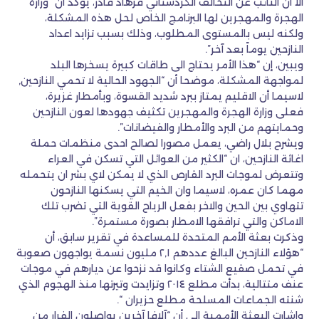
الا ان النائب عن التحالف الكردستاني فرهاد قادر، يؤكد ان “وزارة
الهجرة والمهجرين لها البرنامج الخاص لحل هذه المشكلة،
ولكنه ليس بالمستوى المطلوب، وذلك بسبب تزايد اعداد
النازحين يوماً بعد آخر”.
ويبين، إن “هذا الأمر يحتاج الى طاقات كبيرة يسخرها البلد
لمواجهة المشكلة، موضحا أن “الجهود الحالية لا تحمي النازحين,
لاسيما أن الاقليم يمتاز ببرد شديد القسوة، وبأمطار غزيرة،
فعلى وزارة الهجرة والمهجرين تكثيف جهودها لعون النازحين
وحمايتهم من البرد والأمطار والفيضانات”.
ويشرح بلال راضي، يعمل مصورا لصالح احدى منظمات حملة
اغاثة النازحين، ان “الكثير من العوائل التي تسكن في العراء
وتتعرض لموجات البرد القارص الذي لا يمكن لاي بشر ان يتحمله
مهما كان عمره، لاسيما وان الخيم التي يسكنها النازحون
تتهاوي بين الحين والاخر بفعل الرياح القوية التي تضرب تلك
الاماكن والتي ترافقها الامطار بصورة مستمرة”.
وذكرت بعثة الأمم المتحدة للمساعدة في تقرير سابق، أن
“هؤلاء النازحين البالغ عددهم ٢,١ مليون نسمة يواجهون صعوبة
في تحمل صقيع الشتاء وكانوا قد نزحوا عن ديارهم في موجات
عنف متتالية، بدأت مطلع ٢٠١٤ وتزايدت وتيرتها منذ الهجوم الذي
شنته الجماعات المسلحة مطلع حزيران “.
واشارت البعثة الأممية إلى أن “آلافا آخرين يواصلون الفرار من