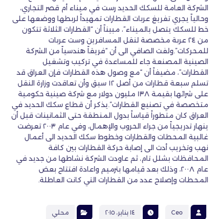
الشركة العامة للسكك الحديد رست في ميناء أم قصر التجاري،
وحالياً يجري تفريغ عربات القطارات تمهيداً لربطها ووضعها على
خط للسكك يتصل بالميناء”، مبيناً أن “القطارات الثلاثة تتكون
من ٢٤ عربة مخصصة لنقل المسافرين وست عربات
للمحركات”.ولفت الصافي الى أن “فريقاً هندسياً من الشركة
الصينية المصنعة جاء للمساعدة في تركيب وتشغيل
القطارات”، مضيفاً أن “مع وصول هذه القطارات فإن العراق قد
تسلم سبعة قطارات من أصل ١٢ سبق وأن تعاقدت وزارة النقل
على شرائها بقيمة ١٣٨ مليون دولار مع شركة صينية حكومية
متخصصة في تصنيع القطارات”.يذكر أن قطاع سكك الحديد في
العراق كان متطوراً قياساً بدول المنطقة حتى الثمانينات قبل أن
ينهار تدريجياً من جراء الحروب والإهمال، وفي عام ٢٠٠٣ تعرضت
غالبية المحطات والقطارات وخطوط سكك الحديد الى أعمال
نهب وتخريب أدت الى إصابة حركة القطارات بين كافة
المحافظات بشلل تام، ثم عاودت الشركة نشاطها من جديد في
عام ٢٠٠٨، وذلك بعد قيامها بترميم واعادة افتتاح بعض
المحطات وإصلاح عدد من القطارات التي كانت العاطلة.
Ceo
١٤ يناير، ٢٠١٥
محلي