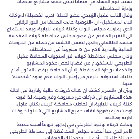
بسبب تهم الفساد في قضايا تخص عقود مشاريع وخدمات
وإدارة المحافظة.
وقال النائب عقيل الزبيدي، عضو الكتلة، (حزب الفضيلة) لـ»وكالة
انباء المستقبل» ان «التوصية جاءت انطلاقا من الدور الرقابي
الذي يمارسه مجلس النواب وكتلة كربلاء النيابية، وبعد الاستماع
الى التقرير المقدم من عضو مجلس محافظة كربلاء المقدسة
محمد الطالقاني والذي تضمن الكشف عن جملة من الخروقات
المالية والادارية لاكثر من ١٤ مشروعاً في المحافظة».
وكان مجلس محافظة كربلاء، قرر استجواب المحافظ عقيل
الطريحي، للاستفهام عن قضايا تخص عقود المشاريع
والخدمات وإدارة المحافظة، إلا أن المحافظ يرفض المثول أمام
طلبات استجوابه، بالرغم من إعلان النواب عدم وجود “شخصنة”
فيها.
وبيّن ان «التقرير كشف ان هناك خروقات مالية وادارية في احالة
هذه المشاريع الى شركات غير معروفة وغير رصينة، لذا قررت
كتلة كربلاء النيابية، ان تخاطب محافظة كربلاء بكتاب عاجل،
اوصت فيه بضرورة ايقاف جميع المشاريع التي شابتها خروقات
ادارية ومالية».
وعانت كربلاء بوجود الطريحي في إدارتها خروقاً أمنية عديدة،
الأمر الذي دعا أعضاء مجلس المحافظة إلى مساءلة الطريحي
عن الأخطاء التي أدت إلى وجود تلك الخروقات.