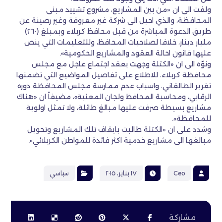
ولفت الى ان «من بين المشاريع، مشروع تشييد مبنى
المحافظة، والذي احيل الى شركة غير معروفة وغير رصينة عن
طريق الدعوة المباشرة من قبل محافظ كربلاء وبمبلغ (٢٦٠)
مليار دينار، خلافا لصلاحيات المحافظ، وللتعليمات التي ينص
عليها قانون احالة العقود والمشاريع الحكومية».
ونوّه الى ان «الكتلة وجهت بعقد اجتماع عاجل مع مجلس
محافظة كربلاء، للاطلاع على تفاصيل المواضيع التي تضمنها
تقرير الطالقاني، واسباب عدم ممارسة مجلس المحافظة دوره
الرقابي، ومحاسبة المحافظ ولجان المعنية»، مضيفاً ان «هناك
مشاريع بسيطة صرفت عليها مبالغ طائلة، ولا تمثل اولوية
للمحافظة».
وشدد على ان «الكتلة طالبت بايقاف تلك المشاريع وتحويل
مبالغها الى مشاريع خدمية اكثر فائدة للمواطن الكربلائي».
Ceo
١٧ يناير، ٢٠١٥
سياسي