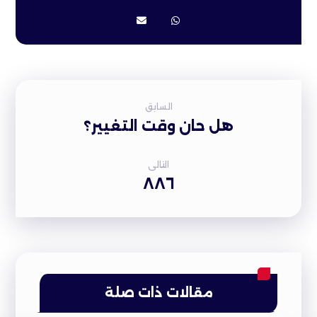
السابق
هل حان وقت التغيير؟
التالى
٨٨٦
مقالات ذات صلة